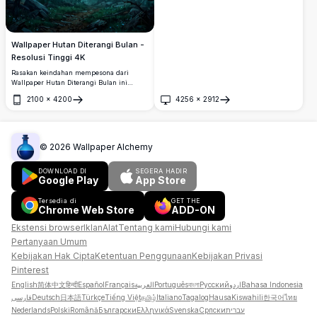
Wallpaper Hutan Diterangi Bulan -
Resolusi Tinggi 4K
Rasakan keindahan mempesona dari
Wallpaper Hutan Diterangi Bulan ini
dengan resolusi tinggi menakjubkan 4K.
2100
×
4200
4256
×
2912
Menampilkan pemandangan menakjubkan
Buka
Buka
dari bulan purnama yang bersinar melalui
pohon pinus yang lebat di bawah langit
malam berbintang, gambar berkualitas
tinggi ini sempurna untuk layar desktop
©
2026
Wallpaper Alchemy
atau ponsel. Tenggelamkan diri Anda
dalam suasana tenang dan mistis dengan
DOWNLOAD DI
SEGERA HADIR
visual yang jelas dan detail.
Google Play
App Store
Tersedia di
GET THE
Chrome Web Store
ADD-ON
Ekstensi browser
Iklan
Alat
Tentang kami
Hubungi kami
Pertanyaan Umum
Kebijakan Hak Cipta
Ketentuan Penggunaan
Kebijakan Privasi
Pinterest
English
简体中文
हिन्दी
Español
Français
العربية
Português
বাংলা
Русский
اردو
Bahasa Indonesia
فارسی
Deutsch
日本語
Türkçe
Tiếng Việt
தமிழ்
Italiano
Tagalog
Hausa
Kiswahili
한국어
ไทย
Nederlands
Polski
Română
Български
Ελληνικά
Svenska
Српски
עברית