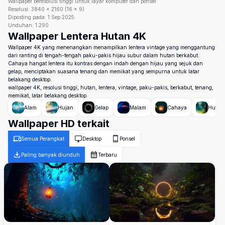
Wallpaper beresolusi tinggi untuk layar komputer dan ponsel
Resolusi:
3840
×
2160
(
16
×
9
)
Diposting pada:
1 Sep 2025
Unduhan:
1.290
Wallpaper Lentera Hutan 4K
Wallpaper 4K yang menenangkan menampilkan lentera vintage yang menggantung
dari ranting di tengah-tengah paku-pakis hijau subur dalam hutan berkabut.
Cahaya hangat lentera itu kontras dengan indah dengan hijau yang sejuk dan
gelap, menciptakan suasana tenang dan memikat yang sempurna untuk latar
belakang desktop.
wallpaper 4K, resolusi tinggi, hutan, lentera, vintage, paku-pakis, berkabut, tenang,
memikat, latar belakang desktop
Alam
Hujan
Gelap
Malam
Cahaya
Hutan
Wallpaper HD terkait
Semua Perangkat
Desktop
Ponsel
Paling banyak diunduh
Terbaru