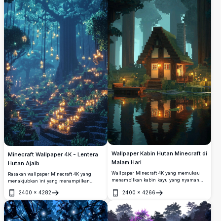
ketenangan.
Wallpaper Kabin Hutan Minecraft di
Minecraft Wallpaper 4K - Lentera
Malam Hari
Hutan Ajaib
Wallpaper Minecraft 4K yang memukau
Rasakan wallpaper Minecraft 4K yang
menampilkan kabin kayu yang nyaman
menakjubkan ini yang menampilkan
tersembunyi di hutan gelap yang penuh
hutan ajaib yang diterangi oleh lentera
2400
×
4282
2400
×
4266
pesona, terpantul indah di permukaan air
mengambang. Pemandangan resolusi
Buka
Buka
yang tenang dengan lentera bercahaya
tinggi ini menampilkan pohon bercahaya
hangat yang menerangi pemandangan
yang megah dengan cahaya bertingkat,
malam yang damai.
jalur batu berliku, dan atmosfer biru