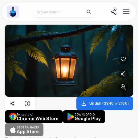
Wallpaper Alchemy
Unduh
(
3840
×
2160
)
Tersedia di
DOWNLOAD DI
Chrome Web Store
Google Play
SEGERA HADIR
App Store