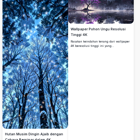
etereal yang menciptakan dunia fantasi
seperti mimpi.
Wallpaper Pohon Ungu Resolusi
Tinggi 4K
Rasakan keindahan tenang dari wallpaper
4K beresolusi tinggi ini yang
menampilkan pohon ungu mencolok di
samping danau yang tenang, dikelilingi
oleh hutan berkabut. Warna-warna cerah
dan refleksi yang terperinci menciptakan
suasana yang damai dan mempesona,
sempurna untuk desktop atau ponsel.
Hutan Musim Dingin Ajaib dengan
Cahaya Bersinar dalam 4K