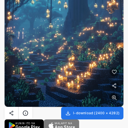
I-download
(
2400
×
4282
)
KUNIN ITO SA
MALAPIT NA
Google Play
App Store