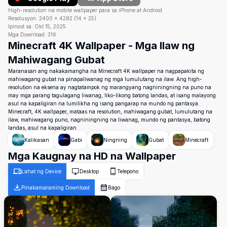
High-resolution na mobile wallpaper para sa iPhone at Android
Resolusyon:
2400
×
4282
(
14
×
25
)
Ipinost sa:
Okt 15, 2025
Mga Download:
316
Minecraft 4K Wallpaper - Mga Ilaw ng
Mahiwagang Gubat
Maranasan ang nakakamangha na Minecraft 4K wallpaper na nagpapakita ng
mahiwagang gubat na pinapaliwanag ng mga lumulutang na ilaw. Ang high-
resolution na eksena ay nagtatampok ng marangyang nagniningning na puno na
may mga parang tagulagang liwanag, liko-likong batong landas, at isang malayong
asul na kapaligiran na lumilikha ng isang pangarap na mundo ng pantasya.
Minecraft, 4K wallpaper, mataas na resolution, mahiwagang gubat, lumulutang na
ilaw, mahiwagang puno, nagniningning na liwanag, mundo ng pantasya, batong
landas, asul na kapaligiran
Kalikasan
Gabi
Ningning
Gubat
Minecraft
Mga Kaugnay na HD na Wallpaper
Lahat ng Device
Desktop
Telepono
Pinakamaraming Download
Bago