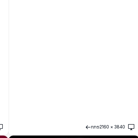
3840
×
2160
פתח