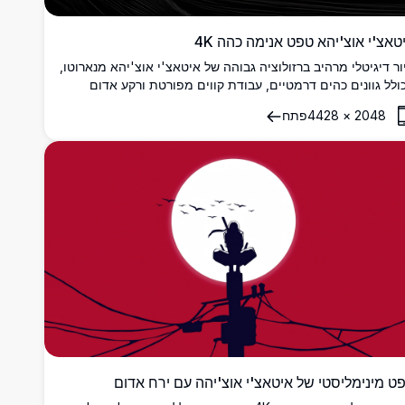
טאצ'י אוצ'יהא טפט אנימה כהה 4K
ור דיגיטלי מרהיב ברזולוציה גבוהה של איטאצ'י אוצ'יהא מנארוטו,
ולל גוונים כהים דרמטיים, עבודת קווים מפורטת ורקע אדום
קרמיזי בולט. מושלם למעריצים המחפשים טפט 4K אמנותי
2048
×
4428
פתח
פלולי.
ט מינימליסטי של איטאצ'י אוצ'יהה עם ירח אדום