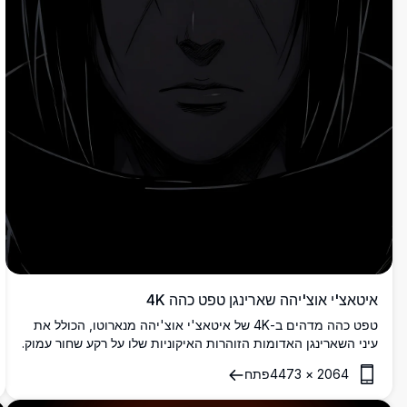
איטאצ'י אוצ'יהה שארינגן טפט כהה 4K
טפט כהה מדהים ב-4K של איטאצ'י אוצ'יהה מנארוטו, הכולל את
עיני השארינגן האדומות הזוהרות האיקוניות שלו על רקע שחור עמוק.
מושלם לתצוגות AMOLED, מקרין מסתורין וכוח.
2064
×
4473
פתח