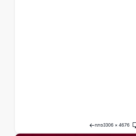
4676
×
3306
פתח