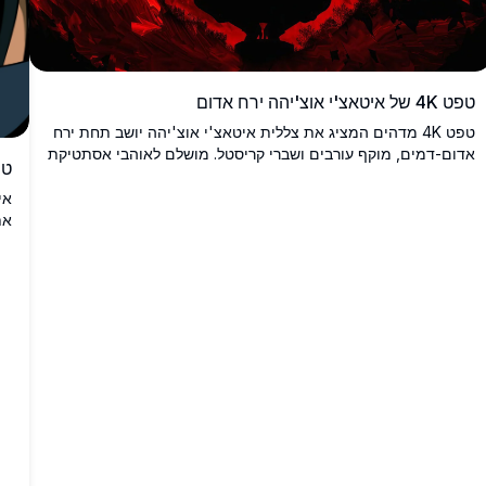
טפט 4K של איטאצ'י אוצ'יהה ירח אדום
טפט 4K מדהים המציג את צללית איטאצ'י אוצ'יהה יושב תחת ירח
אדום-דמים, מוקף עורבים ושברי קריסטל. מושלם לאוהבי אסתטיקת
טפט 4K של א
אנימה אפלה ומעריצי נארוטו.
את
אק