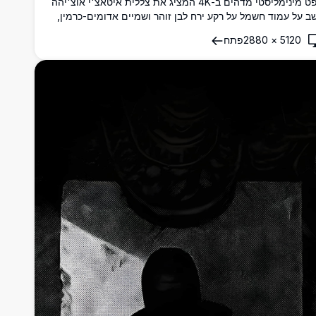
טפט מינימליסטי מדהים ב-4K המציג את צללית איטאצ'י אוצ'יהה
שב על עמוד חשמל על רקע ירח לבן זוהר ושמיים אדומים-כרמין,
 ציפורים עפות ברקע. מושלם למעריצי נארוטו.
5120
×
2880
פתח