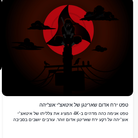
טפט ירח אדום שארינגן של איטאצ'י אוצ'יהה
טפט אנימה כהה מדהים ב-4K המציג את צלליתו של איטאצ'י
אוצ'יהה על רקע ירח שארינגן אדום זוהר. עורבים יושבים בסביבה
בעוד ענני חושך מקיפים יצירת אמנות דיגיטלית אווירתית ברזולוציה
גבוהה בהשראת נארוטו.