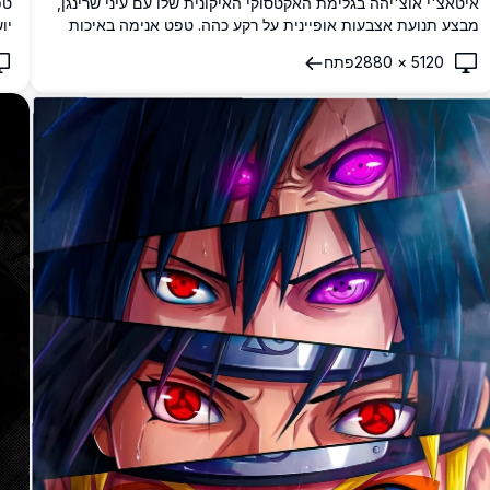
איטאצ'י אוצ'יהה בגלימת האקטסוקי האיקונית שלו עם עיני שרינגן,
מבצע תנועת אצבעות אופיינית על רקע כהה. טפט אנימה באיכות
יו
4K ברזולוציה גבוהה, מושלם למסכי מחשב ונייד.
עם
5120
×
2880
פתח