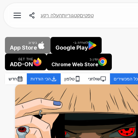
טפטים
קטגוריות
העלה רקע
להורדה ב-
בקרוב
App Store
Google Play
זמין ב
GET THE
ADD-ON
Chrome Web Store
כל המכשירים
שולחני
טלפון
הכי הורדות
חדש