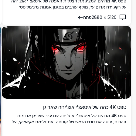
טפט 4K מדהים המציג את הצללית האפלה של איטאצ'י אוצ'יהה
על רקע ירח אדום עז, מוקף עורבים בסגנון אמנות מינימליסטי
דרמטי. מושלם לאוהדי אנימה המחפשים רקע שולחן עבודה
5120
×
2880
פתח
ברזולוציה גבוהה.
טפט 4K כהה של איטאצ'י אוצ'יחה שאריגן
טפט 4K מדהים של איטאצ'י אוצ'יחה עם עיני שאריגן אדומות
זוהרות, עוטה את סרט הראש של קונוחה ואת גלימת אקאצוקי, על
רקע כהה ודרמטי של גשם עם עלי כותרת נושרים.