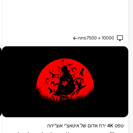
10000
×
7500
פתח
טפט 4K ירח אדום של איטאצ'י אוצ'יהה