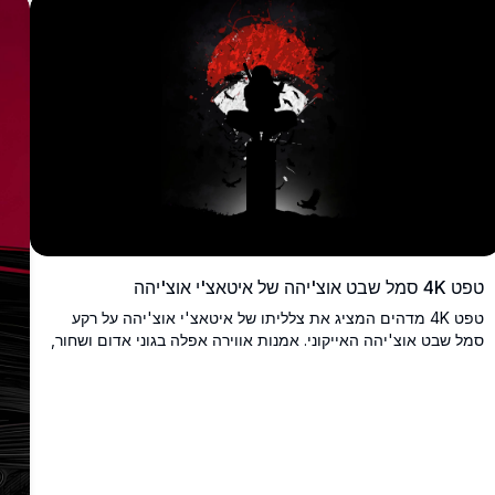
טפט 4K סמל שבט אוצ'יהה של איטאצ'י אוצ'יהה
טפט 4K מדהים המציג את צלליתו של איטאצ'י אוצ'יהה על רקע
סמל שבט אוצ'יהה האייקוני. אמנות אווירה אפלה בגוני אדום ושחור,
עורבים עפים למטה, מושלם לאוהדי אנימה ורקעים לשולחן העבודה.