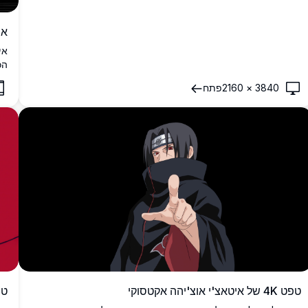
אי
אי
הכ
3840
×
2160
פתח
וא
טפט 4K של איטאצ'י אוצ'יהה אקטסוקי
טפ