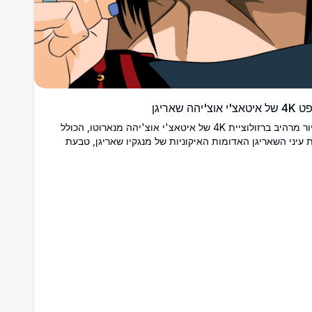
יטאצ'י אוצ'יהה שאריגן
איור מרהיב ברזולוציית 4K של איטאצ'י אוצ'יהה מנארוטו, הכולל
 עיני השאריגן האדומות האיקוניות של מנגקיו שאריגן, טבעת
אצוקי, כובע קש ומסכה כהה בסגנון תקריב דרמטי.