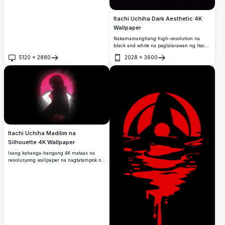
Itachi Uchiha Dark Aesthetic 4K
Wallpaper
Nakamamanghang high-resolution na
black and white na paglalarawan ng Itachi
Uchiha na gumaganap ng isang hand
5120
×
2880
2028
×
3600
seal, na nakalagay sa isang malalim na
Buksan
Buksan
itim na background.
Itachi Uchiha Madilim na
Silhouette 4K Wallpaper
Isang kahanga-hangang 4K mataas na
resolusyong wallpaper na nagtatampok ng
madilim na silhouette ni Itachi Uchiha
laban sa isang nagniningning na rosas na
buwan. Ang balabal ng Akatsuki at
simbolo ng pulang ulap ay nagdaragdag
ng dramatikong lalim sa minimalistang
anime artwork na ito.