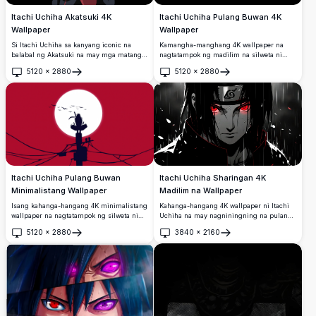
Itachi Uchiha Akatsuki 4K
Itachi Uchiha Pulang Buwan 4K
Wallpaper
Wallpaper
Si Itachi Uchiha sa kanyang iconic na
Kamangha-manghang 4K wallpaper na
balabal ng Akatsuki na may mga matang
nagtatampok ng madilim na silweta ni
Sharingan, gumagawa ng katangi-tanging
Itachi Uchiha laban sa isang maliwanag
5120
×
2880
5120
×
2880
kilos ng daliri laban sa madilim na
na pulang buwan, napapalibutan ng mga
Buksan
Buksan
background. Mataas na resolusyong 4K
uwak sa isang dramatiko at minimalistang
anime wallpaper na perpekto para sa
istilo ng sining. Perpekto para sa mga
desktop at mobile na screen.
tagahanga ng anime na naghahanap ng
mataas na resolusyong desktop
background.
Itachi Uchiha Pulang Buwan
Itachi Uchiha Sharingan 4K
Minimalistang Wallpaper
Madilim na Wallpaper
Isang kahanga-hangang 4K minimalistang
Kahanga-hangang 4K wallpaper ni Itachi
wallpaper na nagtatampok ng silweta ni
Uchiha na may nagniningning na pulang
Itachi Uchiha na nakaupo sa tuktok ng
Sharingan na mata, nakasuot ng Konoha
5120
×
2880
3840
×
2160
isang poste ng kuryente laban sa isang
headband at Akatsuki cloak, na nakalagay
Buksan
Buksan
maliwanag na puting buwan at mapulang
sa isang dramatikong madilim na
langit, na may mga ibong lumilipad sa
makulimlim na background na may mga
likod. Perpekto para sa mga tagahanga ng
naglalaglag na petalo.
Naruto.