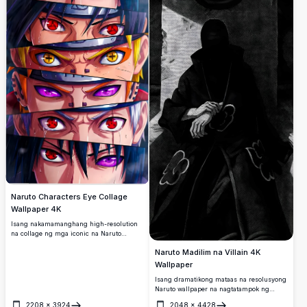
Naruto Characters Eye Collage
Wallpaper 4K
Isang nakamamanghang high-resolution
na collage ng mga iconic na Naruto
character na nagtatampok ng
Naruto Madilim na Villain 4K
makapangyarihang mga diskarte sa mata
kabilang ang Sharingan, Rinnegan, at
Wallpaper
Nine-Tails Chakra na mga mata.
Isang dramatikong mataas na resolusyong
Naruto wallpaper na nagtatampok ng
isang misteryosong nakabaluktot na
2208
×
3924
2048
×
4428