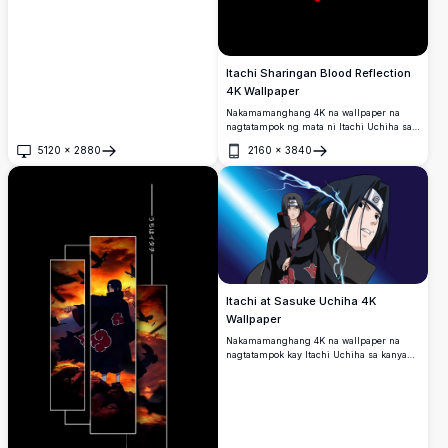
Itachi Sharingan Blood Reflection
4K Wallpaper
Nakamamanghang 4K na wallpaper na
nagtatampok ng mata ni Itachi Uchiha sa
Sharingan na naka-bold na pulang-pula
5120
×
2880
2160
×
3840
sa isang purong itim na background, na
Buksan
Buksan
may dramatikong epekto ng pagmuni-
muni ng tubig na pumatak ng dugo para
sa isang madilim, makapangyarihang
aesthetic.
Itachi at Sasuke Uchiha 4K
Wallpaper
Nakamamanghang 4K na wallpaper na
nagtatampok kay Itachi Uchiha sa kanyang
Akatsuki na balabal kasama si Sasuke
Uchiha, na nakaharap sa isang
dramatikong asul na background ng
kidlat.