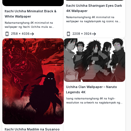
Itachi Uchiha Sharingan Eyes Dark
4K Wallpaper
Itachi Uchiha Minimalist Black &
White Wallpaper
Nakamamanghang 4K minimalist na
wallpaper na nagtatampok ng iconic na
Nakamamanghang 4K minimalist na
pulang mata ng Sharingan ni Itachi
wallpaper ng Itachi Uchiha mula sa
Uchiha na lumalabas mula sa kadiliman.
Naruto, na na-render sa high-resolution
2158
×
4036
2208
×
3924
na black and white.
Buksan
Buksan
Uchiha Clan Wallpaper – Naruto
Legends 4K
Isang nakamamanghang 4K na high-
resolution na artwork na nagtatampok ng
limang iconic na Uchiha clan na
miyembro mula sa Naruto, kasama sina
Madara, Itachi, Sasuke, at Obito, na
nagpapakita ng kanilang
makapangyarihang Sharingan eyes sa
isang dramatikong dark-toned na
Itachi Uchiha Madilim na Susanoo