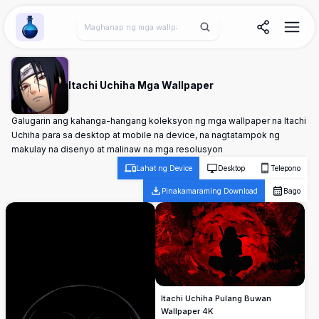
Wallpaper Alchemy
Itachi Uchiha Mga Wallpaper
Galugarin ang kahanga-hangang koleksyon ng mga wallpaper na Itachi
Uchiha para sa desktop at mobile na device, na nagtatampok ng
makulay na disenyo at malinaw na mga resolusyon
Lahat ng Device
Desktop
Telepono
Pinakamaraming Download
Bago
Itachi Uchiha Pulang Buwan
Wallpaper 4K