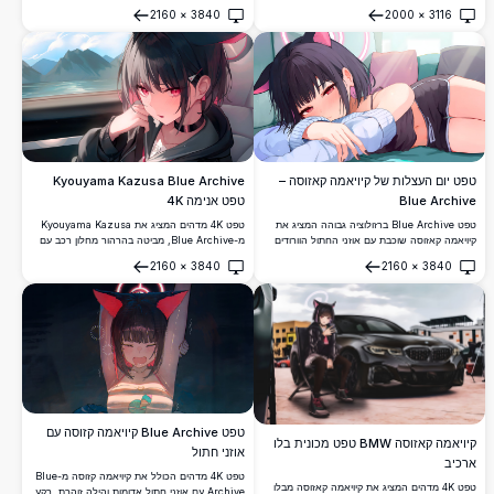
בסגנון אנימה תוסס.
חתול, משקפיים עגולים כהים וסימן לב על הלחי,
2160
×
3840
2000
×
3116
שוכבת בתנוחה סטייליסטית על רקע ורוד-אדום עז.
פתח
פתח
טפט יום העצלות של קיויאמה קאזוסה –
Kyouyama Kazusa Blue Archive
Blue Archive
טפט אנימה 4K
טפט Blue Archive ברזולוציה גבוהה המציג את
טפט 4K מדהים המציג את Kyouyama Kazusa
קיויאמה קאזוסה שוכבת עם אוזני החתול הוורודים
מ-Blue Archive, מביטה בהרהור מחלון רכב עם
האופייניים לה ועיניים אדומות, לבושה בטופ קצר
נוף הרים ואגם מרהיב. שיער כהה, עיניים אדומות
2160
×
3840
2160
×
3840
כהה. טפט אנימה 4K מושלם למעריצי המשחק.
חודרות ואסתטיקה מרובת מצבי רוח הופכים יצירת
פתח
פתח
אמנות אולטרה-HD זו למרתקת באמת.
טפט Blue Archive קיויאמה קזוסה עם
קיויאמה קאזוסה BMW טפט מכונית בלו
אוזני חתול
ארכיב
טפט 4K מדהים הכולל את קיויאמה קזוסה מ-Blue
טפט 4K מדהים המציג את קיויאמה קאזוסה מבלו
Archive עם אוזני חתול אדומות והילה זוהרת. רקע