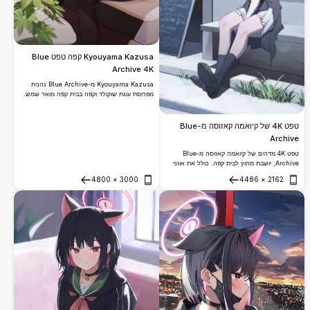
Kyouyama Kazusa קפה טפט Blue
Archive 4K
Kyouyama Kazusa מ-Blue Archive נהנית
מפרוסת עוגת שוקולד וקפה בבית קפה מואר שמש.
כולל אוזני חתול, עיניים אדומות ומדי בית ספר
באמנות דיגיטלית מדהימה ברזולוציית 4K גבוהה.
טפט 4K של קיואמה קאזוסה מ-Blue
Archive
טפט 4K מדהים של קיואמה קאזוסה מ-Blue
Archive, יושבת מחוץ לבית קפה. כולל את אוזני
החתול האייקוניות שלה, עיניים אדומות ותלבושת
4800
×
3000
4486
×
2162
רחוב קז'ואל בסגנון אנימה מפורט ויפהפה.
פתח
פתח