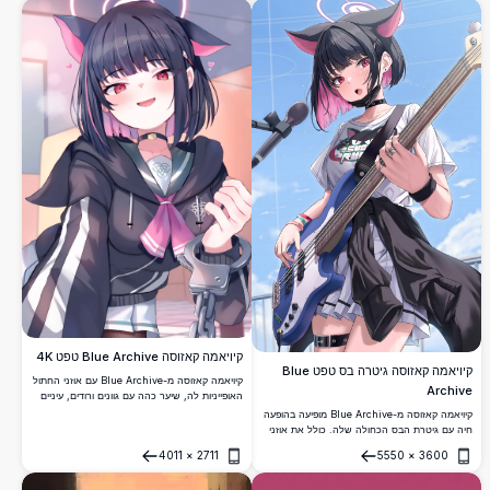
תאורה דינמיים.
מנגה בשחור-לבן.
קיויאמה קאזוסה Blue Archive טפט 4K
קיויאמה קאזוסה גיטרה בס טפט Blue
קיויאמה קאזוסה מ-Blue Archive עם אוזני החתול
Archive
האופייניות לה, שיער כהה עם גוונים ורודים, עיניים
אדומות, מדי בית ספר ואזיקים. טפט אנימה 4K
קיויאמה קאזוסה מ-Blue Archive מופיעה בהופעה
ברזולוציה גבוהה עם צבעים עזים ואמנות מפורטת.
חיה עם גיטרת הבס הכחולה שלה. כולל את אוזני
החתולה האיקוניות שלה, שיער שחור-ורוד, צ'וקר,
4011
×
2711
5550
×
3600
וחולצת Sugar Rush תחת שמיים פתוחים. יצירת
פתח
פתח
אנימה באיכות 4K ברזולוציה גבוהה.