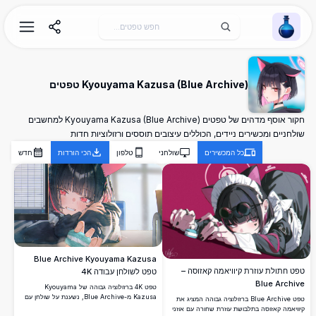
Wallpaper Alchemy
Kyouyama Kazusa (Blue Archive) טפטים
חקור אוסף מדהים של טפטים Kyouyama Kazusa (Blue Archive) למחשבים
שולחניים ומכשירים ניידים, הכוללים עיצובים תוססים ורזולוציות חדות
כל המכשירים
שולחני
טלפון
הכי הורדות
חדש
Blue Archive Kyouyama Kazusa
טפט חתולת עוזרת קיוויאמה קאזוסה –
טפט לשולחן עבודה 4K
Blue Archive
טפט 4K ברזולוציה גבוהה של Kyouyama
Kazusa מ-Blue Archive, נשענת על שולחן עם
טפט Blue Archive ברזולוציה גבוהה המציג את
עיניים אדומות וחיוך שובבי, מחזיקה מחק כחול
קיוויאמה קאזוסה בתלבושת עוזרת שחורה עם אוזני