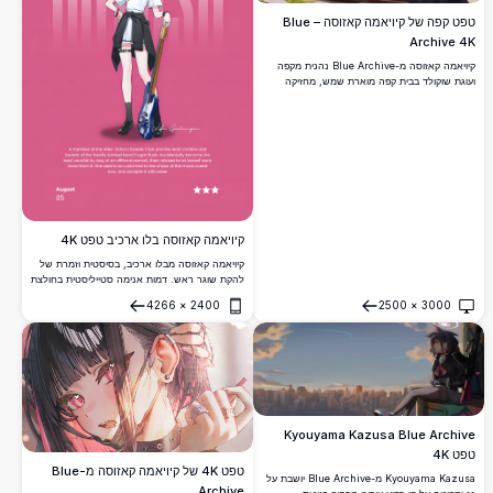
טפט קפה של קיויאמה קאזוסה – Blue
Archive 4K
קיויאמה קאזוסה מ-Blue Archive נהנית מקפה
ועוגת שוקולד בבית קפה מוארת שמש, מחזיקה
סמארטפון ורוד. יצירת אנימה מדהימה ב-4K
הכוללת את אוזני החתול האופייניות לה ועיניים
אדומות.
קיויאמה קאזוסה בלו ארכיב טפט 4K
קיויאמה קאזוסה מבלו ארכיב, בסיסטית וזמרת של
להקת שוגר ראש. דמות אנימה סטייליסטית בחולצת
טי לבנה המחזיקה גיטרה בס על רקע ורוד תוסס.
4266
×
2400
2500
×
3000
טפט פאן ארט באיכות אולטרה HD ברזולוציה
פתח
פתח
גבוהה.
Kyouyama Kazusa Blue Archive
טפט 4K
טפט 4K של קיויאמה קאזוסה מ-Blue
Kyouyama Kazusa מ-Blue Archive יושבת על
Archive