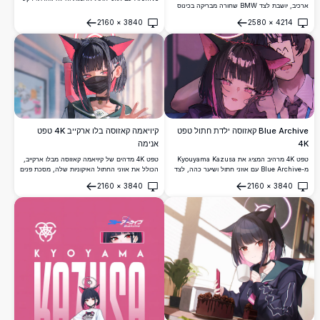
ארכיב, יושבת לצד BMW שחורה מבריקה בכינוס
אפלולי ואטמוספרי המדגיש את תלבושתה
מכוניות. אמנות אנימה ברזולוציה גבוהה המשולבת
המפוספסת ותנוחתה הדינמית, מושלם לרקע שולחן
2160
×
3840
2580
×
4214
בצורה חלקה עם צילום מהעולם האמיתי.
פתח
פתח
העבודה.
Blue Archive קאזוסה ילדת חתול טפט
קיויאמה קאזוסה בלו ארקייב 4K טפט
4K
אנימה
טפט 4K מרהיב המציג את Kyouyama Kazusa
טפט 4K מדהים של קיויאמה קאזוסה מבלו ארקייב,
מ-Blue Archive עם אוזני חתול ושיער כהה, לצד
הכולל את אוזני החתול האיקוניות שלה, מסכת פנים
דמות גברית במסכה. מעובד בצורה יפהפייה בסגנון
שחורה ושיער דו-גוני בשחור וורוד במסדרון בית ספר
2160
×
3840
2160
×
3840
אנימה אפלולי עם הדגשים ורודים ותאורה קולנועית.
עם הילה זוהרת.
פתח
פתח