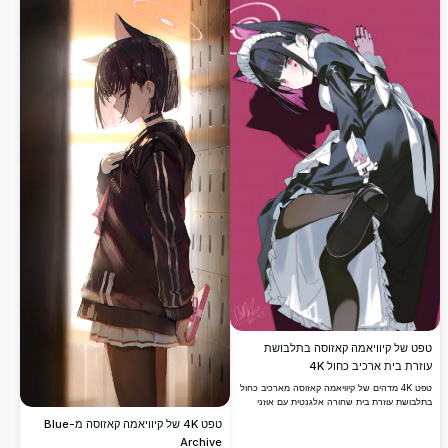
טפט של קיוויאמה קאזוסה בתלבושת
עוזרת בית ארכיב כחול 4K
טפט 4K מדהים של קיוויאמה קאזוסה מארכיב כחול
בתלבושת עוזרת בית שחורה אלגנטית עם אוזני
חתול, סינר מקושט והילה זוהרת. אמנות אנימה
טפט 4K של קיוויאמה קאזוסה מ-Blue
דיגיטלית ברזולוציה גבוהה עם רקע ורוד תוסס.
Archive