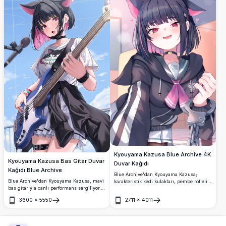
içermektedir.
Kyouyama Kazusa Blue Archive 4K
Kyouyama Kazusa Bas Gitar Duvar
Duvar Kağıdı
Kağıdı Blue Archive
Blue Archive'dan Kyouyama Kazusa;
Blue Archive'dan Kyouyama Kazusa, mavi
karakteristik kedi kulakları, pembe röfleli
bas gitarıyla canlı performans sergiliyor.
koyu saçları, kırmızı gözleri, okul
Karakterin ikonik kedi kulakları, siyah ve
üniforması ve kelepçeleriyle. Canlı renkler
3600
×
5550
2711
×
4011
pembe saçları, boyun bandı ve açık
ve detaylı çizimlerle yüksek çözünürlüklü
Aç
Aç
gökyüzü altında Sugar Rush tişörtü öne
4K anime duvar kağıdı.
çıkıyor. Yüksek çözünürlüklü 4K anime
çizimi.