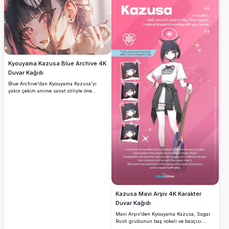
4K detayıyla öne çıkıyor.
Kyouyama Kazusa Blue Archive 4K
Duvar Kağıdı
Blue Archive'dan Kyouyama Kazusa'yı
yakın çekim anime sanat stiliyle öne
çıkaran çarpıcı 4K duvar kağıdı. Ayrıntılı
gölgelendirme, pembe vurgular ve sıcak
bir estetik içinde etkileyici gözlere sahip
yüksek çözünürlüklü dijital illüstrasyon.
Kazusa Mavi Arşiv 4K Karakter
Duvar Kağıdı
Mavi Arşiv'den Kyouyama Kazusa, Sugar
Rush grubunun baş vokali ve basçısı.
Trinity Genel Okulu Okul Sonrası Tatlılar