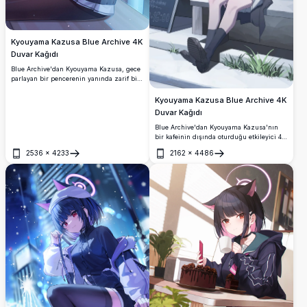
Kyouyama Kazusa Blue Archive 4K
Duvar Kağıdı
Blue Archive'dan Kyouyama Kazusa, gece
parlayan bir pencerenin yanında zarif bir
şekilde oturmuş, okul üniforması ve koyu
renk ceketi ile meyve suyu şişesi tutarak
Kyouyama Kazusa Blue Archive 4K
kedi kulakları ve sıcak bir gülümsemeyle
Duvar Kağıdı
görünmektedir.
Blue Archive'dan Kyouyama Kazusa'nın
bir kafeinin dışında oturduğu etkileyici 4K
duvar kağıdı. İkonik kedi kulakları, kırmızı
2536
×
4233
2162
×
4486
gözleri ve günlük sokak kıyafeti, güzel ve
Aç
Aç
ayrıntılı bir anime sanat stiliyle
işlenmiştir.