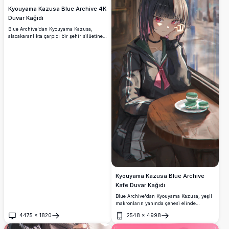
Kyouyama Kazusa Blue Archive 4K
Duvar Kağıdı
Blue Archive'dan Kyouyama Kazusa,
alacakaranlıkta çarpıcı bir şehir silüetine
bakan bir çatının üzerinde oturmaktadır.
İkonik kedi kulakları, koyu kapüşonlu
sweatshirt'ü ve tüfeğiyle bu atmosferik 4K
duvar kağıdı, kasvetli ve sinematik bir
anime estetiğini yansıtmaktadır.
Kyouyama Kazusa Blue Archive
Kafe Duvar Kağıdı
Blue Archive'dan Kyouyama Kazusa, yeşil
makronların yanında çenesi elinde
dinlenirken düşünceli bir şekilde şirin bir
4475
×
1820
2548
×
4998
kafede oturuyor. İkonik kedi kulakları,
Aç
Aç
kırmızı gözleri ve parlayan halesi çarpıcı