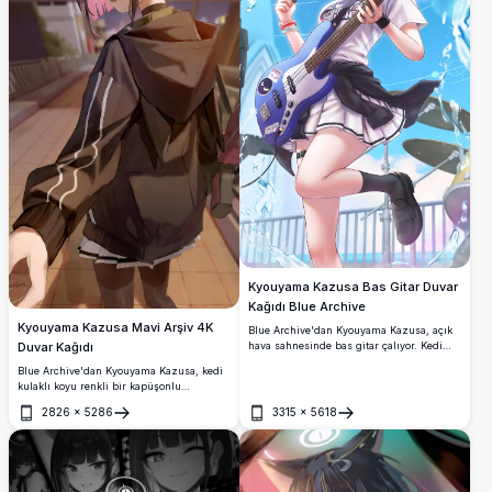
Kyouyama Kazusa Bas Gitar Duvar
Kağıdı Blue Archive
Kyouyama Kazusa Mavi Arşiv 4K
Blue Archive'dan Kyouyama Kazusa, açık
Duvar Kağıdı
hava sahnesinde bas gitar çalıyor. Kedi
kulakları, hale, beyaz kıyafet ve çarpıcı 4K
Blue Archive'dan Kyouyama Kazusa, kedi
yüksek çözünürlüklü anime sanatında
kulaklı koyu renkli bir kapüşonlu
dinamik su efektleri içermektedir.
giysisiyle parlayan pembe halesini takarak
2826
×
5286
3315
×
5618
gece sokağında duruyor. Sinematik
Aç
Aç
aydınlatma ve canlı detaylarıyla nefes
kesici yüksek çözünürlüklü bir anime
duvar kağıdı.