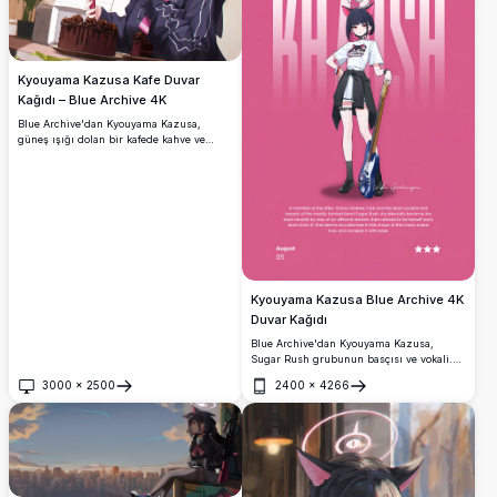
Kyouyama Kazusa Kafe Duvar
Kağıdı – Blue Archive 4K
Blue Archive'dan Kyouyama Kazusa,
güneş ışığı dolan bir kafede kahve ve
çikolatalı pasta içerken pembe bir akıllı
telefon tutuyor. Karaktere özgü kedi
kulakları ve kırmızı gözleri öne çıkaran
etkileyici 4K anime çizimi.
Kyouyama Kazusa Blue Archive 4K
Duvar Kağıdı
Blue Archive'dan Kyouyama Kazusa,
Sugar Rush grubunun basçısı ve vokali.
Canlı pembe arka planda bas gitar tutan
3000
×
2500
2400
×
4266
beyaz tişörtlü şık anime karakteri. Ultra
Aç
Aç
HD yüksek çözünürlüklü hayran sanatı
duvar kağıdı.