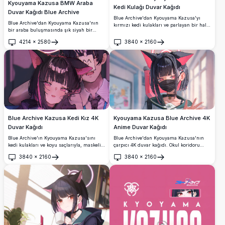
Kyouyama Kazusa BMW Araba
Kedi Kulağı Duvar Kağıdı
Duvar Kağıdı Blue Archive
Blue Archive'dan Kyouyama Kazusa'yı
Blue Archive'dan Kyouyama Kazusa'nın
kırmızı kedi kulakları ve parlayan bir hale
bir araba buluşmasında şık siyah bir
ile sunan muhteşem 4K duvar kağıdı.
BMW'nin yanında oturduğunu gösteren
Karanlık atmosferik arka plan, çizgili
4214
×
2580
3840
×
2160
çarpıcı 4K duvar kağıdı. Yüksek
Aç
Aç
kıyafetini ve dinamik pozunu ön plana
çözünürlüklü anime sanatı gerçek dünya
çıkarır; masaüstü arka planları için
fotoğrafçılığıyla kusursuz biçimde
mükemmeldir.
harmanlanmış.
Blue Archive Kazusa Kedi Kız 4K
Kyouyama Kazusa Blue Archive 4K
Duvar Kağıdı
Anime Duvar Kağıdı
Blue Archive'ın Kyouyama Kazusa'sını
Blue Archive'dan Kyouyama Kazusa'nın
kedi kulakları ve koyu saçlarıyla, maskeli
çarpıcı 4K duvar kağıdı. Okul koridoru
bir erkek karakterin yanında sergileyen
ortamında parlayan halesi, ikonik kedi
3840
×
2160
3840
×
2160
çarpıcı bir 4K duvar kağıdı. Pembe
kulakları, siyah yüz maskesi ve siyah-
Aç
Aç
vurgular ve sinematik aydınlatmayla
pembe iki tonlu saçlarıyla öne çıkan
kasvetli bir anime sanat stilinde güzelce
muhteşem bir görsel.
işlenmiştir.