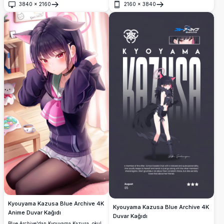
3840
×
2160
2160
×
3840
Kulübü üyesi, şık günlük kıyafetiyle bas
Aç
Aç
gitarını tutarken. Yüksek çözünürlüklü 4K
duvar kağıdı.
Kyouyama Kazusa Blue Archive 4K
Kyouyama Kazusa Blue Archive 4K
Anime Duvar Kağıdı
Duvar Kağıdı
Blue Archive'dan Kyouyama Kazusa, okul