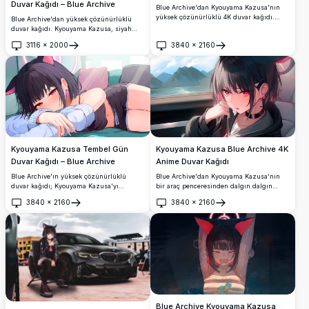
Duvar Kağıdı – Blue Archive
Blue Archive'dan Kyouyama Kazusa'nın
yüksek çözünürlüklü 4K duvar kağıdı.
Blue Archive'dan yüksek çözünürlüklü
Masaya yaslanmış, kırmızı gözleri ve
duvar kağıdı. Kyouyama Kazusa, siyah
yaramaz sırıtışıyla mavi bir silgi tutan
hizmetçi kıyafeti, kedi kulakları, yuvarlak
3116
×
2000
3840
×
2160
canlı anime sanat tarzında bir görsel.
koyu gözlükler ve yanağında kalp
Aç
Aç
işaretiyle canlı pembe-kırmızı bir arka
plan önünde şık bir pozda uzanıyor.
Kyouyama Kazusa Tembel Gün
Kyouyama Kazusa Blue Archive 4K
Duvar Kağıdı – Blue Archive
Anime Duvar Kağıdı
Blue Archive'ın yüksek çözünürlüklü
Blue Archive'dan Kyouyama Kazusa'nın
duvar kağıdı; Kyouyama Kazusa'yı
bir araç penceresinden dalgın dalgın
karakteristik pembe kedi kulakları ve
baktığı, nefes kesici dağ ve göl
3840
×
2160
3840
×
2160
kırmızı gözleriyle, koyu renk crop top
manzarasına sahip muhteşem 4K duvar
Aç
Aç
giyerek uzanırken gösteriyor. Oyun
kağıdı. Koyu saçlar, keskin kırmızı gözler
hayranları için mükemmel 4K anime duvar
ve kasvetli estetik bu ultra HD sanat
kağıdı.
eserini gerçekten büyüleyici kılmaktadır.
Blue Archive Kyouyama Kazusa