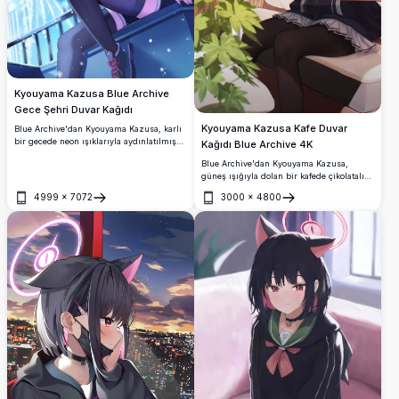
Kyouyama Kazusa Blue Archive
Gece Şehri Duvar Kağıdı
Kyouyama Kazusa Kafe Duvar
Blue Archive'dan Kyouyama Kazusa, karlı
bir gecede neon ışıklarıyla aydınlatılmış
Kağıdı Blue Archive 4K
bir şehir manzarasında zarif bir şekilde
Blue Archive'dan Kyouyama Kazusa,
oturuyor. İkonik kedi kulakları, kırmızı
güneş ışığıyla dolan bir kafede çikolatalı
gözleri ve parlayan halesiyle şık koyu
kek ve kahvenin tadını çıkarıyor. Kedi
kıyafeti, çarpıcı 4K detayıyla işlenmiştir.
4999
×
7072
3000
×
4800
kulakları, kırmızı gözleri ve okul
Aç
Aç
üniformasıyla çarpıcı 4K yüksek
çözünürlüklü dijital sanatta.