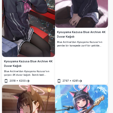
Kyouyama Kazusa Blue Archive 4K
Duvar Kağıdı
Blue Archive'dan Kyouyama Kazusa'nın
pembe bir kanepede zarif bir şekilde
oturduğunu gösteren yüksek çözünürlüklü
4K duvar kağıdı. Okul üniformasının
üzerine imza siyah kapüşonlusunu
giymiş, kedi kulaklı ve parlayan hale
Kyouyama Kazusa Blue Archive 4K
takıyor.
Duvar Kağıdı
Blue Archive'dan Kyouyama Kazusa'nın
çarpıcı 4K duvar kağıdı. İkonik kedi
kulakları, parlayan halesi ve karanlık okul
2018
×
4200
2797
×
4281
üniformasıyla canlı şehir ışıklarına sahip
Aç
Aç
nefes kesici bir gece şehir manzarası arka
planında.