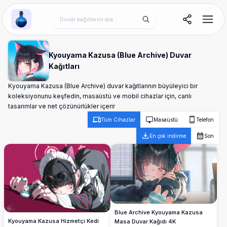
Wallpaper Alchemy
Kyouyama Kazusa (Blue Archive) Duvar
Kağıtları
Kyouyama Kazusa (Blue Archive) duvar kağıtlarının büyüleyici bir
koleksiyonunu keşfedin, masaüstü ve mobil cihazlar için, canlı
tasarımlar ve net çözünürlükler içerir
Tüm Cihazlar
Masaüstü
Telefon
En çok indirme
Son
Blue Archive Kyouyama Kazusa
Kyouyama Kazusa Hizmetçi Kedi
Masa Duvar Kağıdı 4K