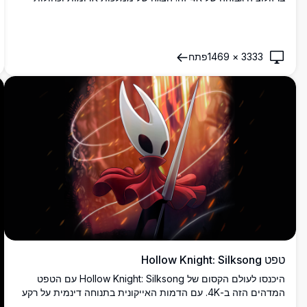
תוססות, יצירת אמנות זו לכדת את מהותה של אווירת המשחק,
מציגה את הדמויות האייקוניות במלואן, מושלמות למעריצים
ומשחקים כאחד.
3333
×
1469
פתח
טפט Hollow Knight: Silksong
היכנסו לעולם הקסום של Hollow Knight: Silksong עם הטפט
המדהים הזה ב-4K. עם הדמות האייקונית בתנוחה דינמית על רקע
מבריק ולוהט, התמונה הזו ברזולוציה גבוהה תופסת את מהות