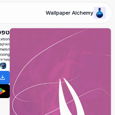
Wallpaper Alchemy
טפט Hollow Knight: Silksong - רזו
האיקונ
המשחק,
מעריצי
א