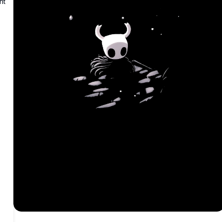
הא
הר
מש
האי