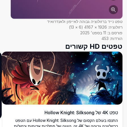
טפט נייד ברזולוציה גבוהה לאייפון ולאנדרואיד
רזולוציה:
1926
×
4167
(
6
×
13
)
פורסם ב:
11 בספט׳ 2025
הורדות:
453
טפטים HD קשורים
טפט 4K של Hollow Knight: Silksong
התנסו בעולם הקסום של Hollow Knight: Silksong עם הטפט
ברזולוציה גבוהה של 4K זה. הצגה של ממלכות אדומות וכחולות