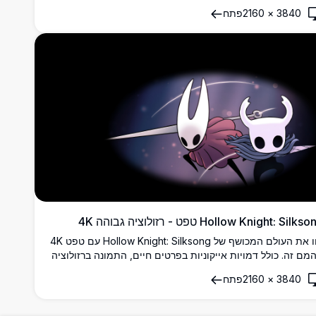
ראה את הגיבורה הזריזה מפעילה יכולות מחט ומשי נגד רקעים
3840
×
2160
פתח
מוספריים זהובים, מושלם לתצוגות שולחן עבודה גיימינג.
Hollow Knight: Silk טפט - רזולוציה גבוהה 4K
חוו את העולם המכושף של Hollow Knight: Silksong עם טפט 4K
מם זה. כולל דמויות אייקוניות בפרטים חיים, התמונה ברזולוציה
והה הזו מושלמת למעריצים שרוצים להביא את הרפתקת
3840
×
2160
פתח
Hal לשולחן העבודה או למסך הנייד שלהם.