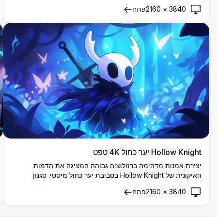
מעריצי המשחק האינדי האהוב, מציעה משיכה אסתטית נקייה עבור
3840
×
2160
פתח
תצוגות שולחן עבודה ונייד.
Hollow Knight יער כחול 4K טפט
יצירת אמנות מדהימה ברזולוציה גבוהה המציגה את הדמות
האיקונית של Hollow Knight בסביבת יער כחול מיסטי. סגנון
אנימציה cel-shaded יפהפה עם פרפרים זוהרים, אפקטי תאורה
3840
×
2160
פתח
אתריים ואווירה קסומה מושלמת לחובבי משחקים ורקעים לשולחן
עבודה.