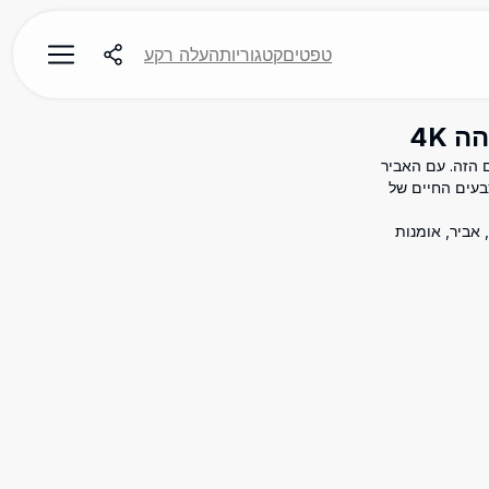
טפטים
קטגוריות
העלה רקע
Hollow Knight: Silksong עם טפט 4K המדהים הזה. עם האביר
צבעים החיים של
 אומנות, אביר, אומנות