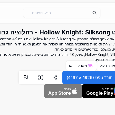
לוציה גבוהה 4K
הטמע את עצמך בעולם המרתק של 
י, יצירת האמנות ברזולוציה גבוהה הזו לוכדת את הסגנון האמנותי הייחודי וה
 מושלם עבור מעריצים וגיימרים כאחד.
Hollow Knight, Silksong, טפט, 4K, רזולוציה גבוהה, גיימינג, משחק וידאו,
ם, חי, צבעים
ביר חלול
משחק וידאו
הורד טפט
(
1926
×
4167
)
להורדה ב-
בקרוב
App Store
Google Play