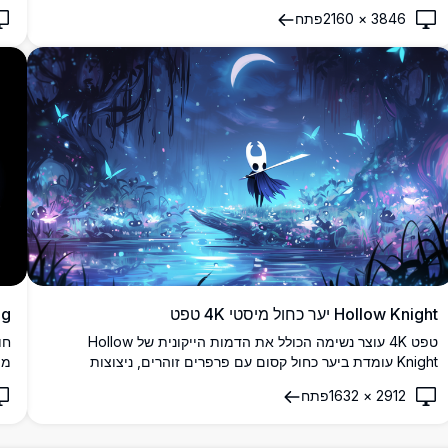
ברזולוציה גבוהה המציגה תאורה דרמטית ואסתטיקה גותית
המ
3846
×
2160
פתח
מושלמת ליצירת אווירה סוחפת ועל-טבעית על כל מסך.
אט
Hollow Knight יער כחול מיסטי 4K טפט
song
טפט 4K עוצר נשימה הכולל את הדמות הייקונית של Hollow
Knight עומדת ביער כחול קסום עם פרפרים זוהרים, ניצוצות
מה
קסומים וירח חצי. רקע שולחן עבודה מושלם ברזולוציה גבוהה המציג
גב
2912
×
1632
פתח
את הסגנון האמנותי המיוחד של המשחק והיופי האטמוספרי.
lownest