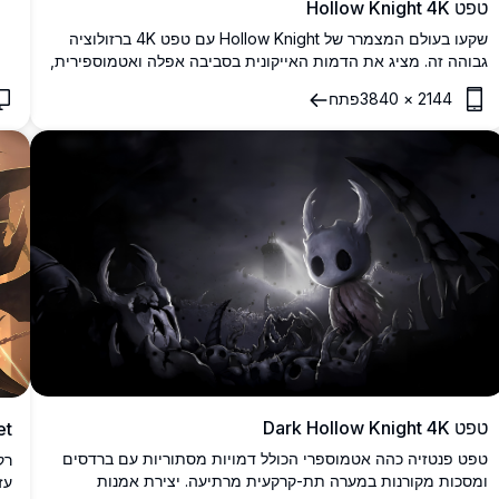
טפט Hollow Knight 4K
שקעו בעולם המצמרר של Hollow Knight עם טפט 4K ברזולוציה
גבוהה זה. מציג את הדמות האייקונית בסביבה אפלה ואטמוספירית,
טפט זה לוכד את היופי המרטיט והמסתורין של המשחק. מושלם
2144
×
3840
פתח
למעריצים שמחפשים להביא נגיעה של Hallownest למסכים שלהם.
טפט Dark Hollow Knight 4K
et
טפט פנטזיה כהה אטמוספרי הכולל דמויות מסתוריות עם ברדסים
ומסכות מקורנות במערה תת-קרקעית מרתיעה. יצירת אמנות
עז