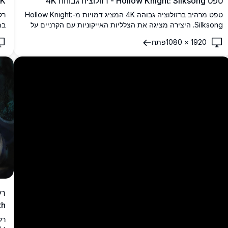
טפט Hollow Knight: Silksong - רזולוציה גבוהה 4K
 4K
טפט מרהיב ברזולוציה גבוהה 4K המציג דמויות מ-Hollow Knight:
Silksong. היצירה מציגה את הצלליות האייקוניות עם הקרניים על
במ
רקע כהה ומינימליסטי, מושלם למעריצי המשחק שמחפשים רקע
יצ
1920
×
1080
פתח
חזותי מרשים לשולחן העבודה או לנייד.
מס
th