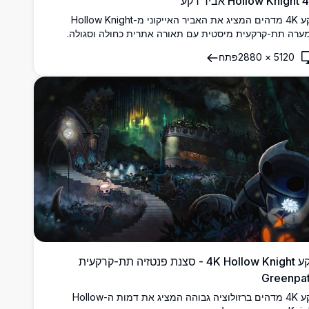
Hollow Knight אביר רקע
רקע 4K מדהים המציג את האביר האייקוני מ-Hollow Knight
ערה תת-קרקעית מיסטית עם תאורה אתרית כחולה וסגולה.
ירת אמנות ברזולוציה גבוהה המציגה את הגיבור השקט עם נשק
5120
×
2880
פתח
מר בסביבת מערה אטמוספרית, מושלם לתצוגות שולחן עבודה.
רקע 4K Hollow Knight - סצנת פנטזיה תת-קרקעית
Greenpa
רקע 4K מדהים ברזולוציה גבוהה המציג את דמות ה-Hollow