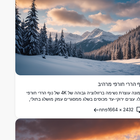
ף הררי חורפי מרהיב
תמונה עוצרת נשימה ברזולוציה גבוהה של 4K של נוף הררי חורפי
ו. עצים ירוקי-עד מכוסים בשלג ממסגרים עמק מושלג בתולי,
וביל לפסגות גבוהות ומחוספסות תחת שמיים דרמטיים עם
2432
×
1664
פתח
נים זהובים רכים בשקיעה. מושלם לחובבי טבע, המראה המהמם
ה לוכד את היופי השליו של מדבר חורפי, אידיאלי לאמנות קיר,
עים או השראה לטיולים.