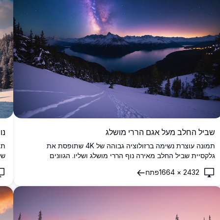
שביל החלב מעל אגם הררי מושלג
נו
תמונה עוצרת נשימה ברזולוציה גבוהה של 4K שתופסת את
גלקסיית שביל החלב מאירה נוף הררי מושלג ושליו. הגוונים
של
התוססים של סגול וורוד של הגלקסיה מנוגדים להפליא עם הפסגות
המ
2432
×
1664
פתח
המושלגות ואגם שליו למטה, המשקף את השמיים זרועי הכוכבים.
ענ
עצים עמוסי שלג ועקבות טריות בחזית מוסיפים עומק לסצנת לילה
הז
מדהימה זו, מושלמת עבור חובבי טבע וצילום אסטרונומי המחפשים
רק
תמונות מעוררות השראה.