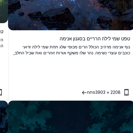
טפ
טפט שמי לילה הרריים בסגנון אנימה
המ
נוף אנימה מרהיב הכולל הרים מכוסי שלג תחת שמי לילה זרועי
שו
כוכבים עוצרי נשימה. נהר שלו משקף אורות זוהרים ואת שביל החלב,
מו
מוקף ביערות אורנים כהים ועננים קוסמיים תוססים.
מפ
הו
2208
×
3903
פתח