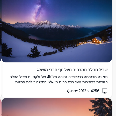
שביל החלב המרהיב מעל נוף הררי מושלג
תמונה מדהימה ברזולוציה גבוהה של 4K של גלקסיית שביל החלב
הזורחת בבהירות מעל רכס הרים מושלג. הסצנה כוללת פסגות
מכוסות שלג ואגם שלו המשקף את השמיים זרועי הכוכבים. מדבר
4256
×
2912
פתח
החורף עוצר הנשימה הזה תחת לילה זרוע כוכבים מושלם עבור
חובבי טבע, צופי כוכבים ואלה המחפשים את יופיים של נופים
בתוליים.