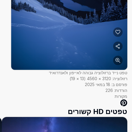
טפט נייד ברזולוציה גבוהה לאייפון ולאנדרואיד
רזולוציה:
3120
×
4560
(
13
×
19
)
פורסם ב:
18 במאי 2025
הורדות:
226
מקורות
טפטים HD קשורים