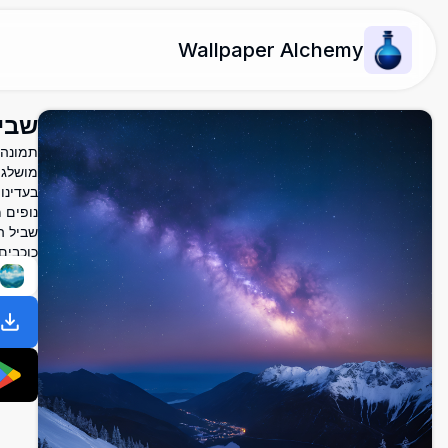
Wallpaper Alchemy
שבי
מושלג 
בעדינו
נופים 
כוכבים,
ט