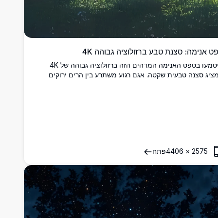
ט אנימה: סצנת טבע ברזולוציה גבוהה 4K
היטמעו בטפט האנימה המדהים הזה ברזולוציה גבוהה של 4K
ציג סצנה טבעית שקטה. אגם רגוע משתרע בין הרים ירוקים
פעים, מוגדר על ידי עצים גבוהים ושמש קורנת המטילה קרניים
זהבות. ספסל עץ מזמין הרהור שקט, משלב צבעים חיים ואמנות
ורטת. מושלם לשיפור תצוגת המסך השולחני או הנייד שלכם עם
ויזואליה המרהיבה והאיכותית שלו.
2575
×
4406
פתח