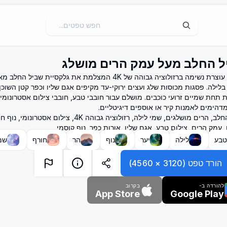
ל החלב מעל עמק הרים מושלג
תמונה עוצרת נשימה ברזולוציה גבוהה של 4K המצלמת את גלקסיית ש
בלילה. פסגות מכוסות שלג ועצים ירוקי-עד מקיפים אגם שליו וכפר קטן השוכן
ת תחת שמיים זרועי כוכבים. מושלם עבור חובבי טבע, חובבי צילום אסטרונומ
מדהימים לאמנות קיר או אוספים דיגיטליים.
שביל החלב, הרים מושלגים, שמי לילה, רזולוציה גבוהה 4K, צילו
 עמק הרים, צילום טבע, אגם שליו, אורות כפר, נוף קוסמי
בע
לילה
יער
נוף
הר
חורף
שמ
הורד טפט
(
3120
×
4560
)
להורדה ב-
בקרוב
App Store
Google Play