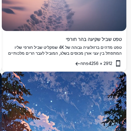
טפט שביל שקיעה בהר חורפי
טפט מדהים ברזולוציה גבוהה של 4K שמקליט שביל חורפי שליו
המתפתל בין עצי אורן מכוסים בשלג, המוביל לעבר הרים מלכותיים
בשקיעה. השמיים זוהרים בגוונים תוססים של כתום וורוד, מטילים
2912
×
4256
פתח
אור חם על הנוף הקפוא. מושלם עבור חובבי טבע, תמונה מדהימה זו
מביאה את השלווה של בריחה להר מושלג לשולחן העבודה או למסך
הטלפון שלך, אידיאלית לרקע מרגיע וציורי.