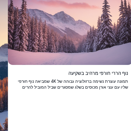
נוף הררי חורפי מרהיב בשקיעה
תמונה עוצרת נשימה ברזולוציה גבוהה של 4K שמביאה נוף חורפי
שליו עם עצי אורן מכוסים בשלג שמסגרים שביל המוביל להרים
מרהיבים. השמיים זוהרים בגוונים רכים של ורוד וסגול במהלך
שקיעה שלווה, ויוצרים סצנה קסומה ושלווה. מושלמת עבור חובבי
טבע, התמונה המדהימה הזו מציגה את יופיו של החורף בהרים,
אידיאלית לאמנות קיר, טפטים לשולחן עבודה או השראה לטיולים.