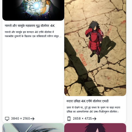
नारुतो और सासुके महाकाव्य युद्ध वॉलपेपर 4K
नारुतो और सासुके इस शानदार 4K एनीमे वॉलपेपर में
नकाबपोश दुश्मनों के खिलाफ एक शक्तिशाली रसेंगन संयुक्त
हमला करते हैं। गतिशील प्रकाश प्रभाव, जीवंत ऊर्जा इफेक्ट
और नाटकीय अंधेरी पृष्ठभूमि इसे अवश्य रखने योग्य बनाती है।
मदारा उचिहा 4K एनीमे वॉलपेपर एचडी
ऊपर से देखने पर, टूटे हुए पत्थर के भूभाग पर खड़ा मदारा
उचिहा का आश्चर्यजनक 4K उच्च-रिज़ॉल्यूशन वॉलपेपर।
3840
×
2160
2658
×
4725
खोलें
खोलें