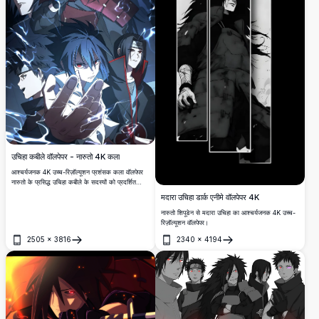
उचिहा कबीले वॉलपेपर - नारुतो 4K कला
आश्चर्यजनक 4K उच्च-रिज़ॉल्यूशन प्रशंसक कला वॉलपेपर
नारुतो के प्रसिद्ध उचिहा कबीले के सदस्यों को प्रदर्शित
करता है, जिसमें प्रतिष्ठित शेरिंगन आँखें, बिजली चक्र प्रभाव
मदारा उचिहा डार्क एनीमे वॉलपेपर 4K
और एक अंधेरा, सिनेमाई सौंदर्य है जो कबीले की शक्ति और
विरासत को दर्शाता है।
नारुतो शिपूडेन से मदारा उचिहा का आश्चर्यजनक 4K उच्च-
रिज़ॉल्यूशन वॉलपेपर।
2505
×
3816
2340
×
4194
खोलें
खोलें