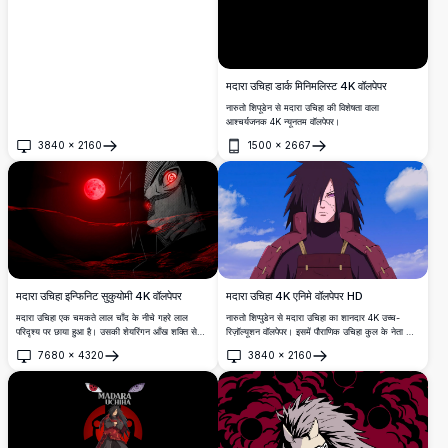
मदारा उचिहा डार्क मिनिमलिस्ट 4K वॉलपेपर
नारुतो शिपूडेन से मदारा उचिहा की विशेषता वाला
आश्चर्यजनक 4K न्यूनतम वॉलपेपर।
3840
×
2160
1500
×
2667
खोलें
खोलें
मदारा उचिहा इन्फिनिट सुकुयोमी 4K वॉलपेपर
मदारा उचिहा 4K एनिमे वॉलपेपर HD
मदारा उचिहा एक चमकते लाल चाँद के नीचे गहरे लाल
नारुतो शिप्पुडेन से मदारा उचिहा का शानदार 4K उच्च-
परिदृश्य पर छाया हुआ है। उसकी शेयरिंगन आँख शक्ति से
रिज़ॉल्यूशन वॉलपेपर। इसमें पौराणिक उचिहा कुल के नेता को
दमकती है जबकि इन्फिनिट सुकुयोमी एक वीरान दुनिया पर
उनके प्रतिष्ठित लाल कवच और रिनेगन आँखों के साथ एक
7680
×
4320
3840
×
2160
खौफनाक खून-लाल रोशनी बिखेरता है।
जीवंत नीले आकाश की पृष्ठभूमि में दिखाया गया है।
खोलें
खोलें