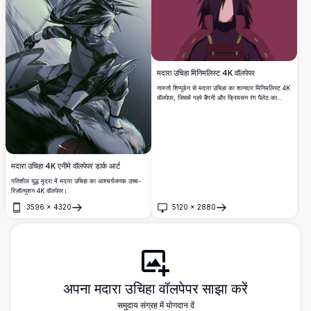
मदारा उचिहा मिनिमलिस्ट 4K वॉलपेपर
नारुतो शिप्पूडेन से मदारा उचिहा का शानदार मिनिमलिस्ट 4K
वॉलपेपर, जिसमें गहरे बैंगनी और क्रिमसन रंग पैलेट का
उपयोग किया गया है। डेस्कटॉप और मोबाइल बैकग्राउंड के
लिए परफेक्ट हाई-रेज़ोल्यूशन डिजिटल आर्ट।
मदारा उचिहा 4K एनीमे वॉलपेपर डार्क आर्ट
गतिशील युद्ध मुद्रा में मदारा उचिहा का आश्चर्यजनक उच्च-
रिज़ॉल्यूशन 4K वॉलपेपर।
3596
×
4320
5120
×
2880
खोलें
खोलें
अपना मदारा उचिहा वॉलपेपर साझा करें
समुदाय संग्रह में योगदान दें