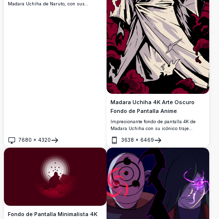
Madara Uchiha de Naruto, con sus
icónicos ojos Sharingan y Rinnegan, el
símbolo rojo del clan Uchiha y su
legendaria frase: '¡Despierta a la realidad!
Nada sale nunca como se planea.'
Madara Uchiha 4K Arte Oscuro
Fondo de Pantalla Anime
Impresionante fondo de pantalla 4K de
Madara Uchiha con su icónico traje
blanco, rodeado de humo de chakra
7680
×
4320
3638
×
6469
carmesí y Esferas Buscadoras de la
Abrir
Abrir
Verdad. Arte anime de alta resolución con
dramáticos tonos rojo oscuro y una
presencia poderosa.
Fondo de Pantalla Minimalista 4K