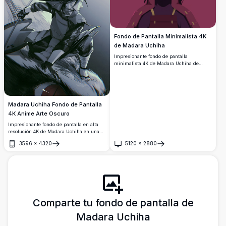
Fondo de Pantalla Minimalista 4K
de Madara Uchiha
Impresionante fondo de pantalla
minimalista 4K de Madara Uchiha de
Naruto Shippuden, con una atrevida paleta
de colores en púrpura oscuro y carmesí.
Arte digital de alta resolución perfecto
para fondos de escritorio y móvil.
Madara Uchiha Fondo de Pantalla
4K Anime Arte Oscuro
Impresionante fondo de pantalla en alta
resolución 4K de Madara Uchiha en una
dinámica pose de batalla. Presenta
3596
×
4320
5120
×
2880
dramáticas ilustraciones en
Abrir
Abrir
monocromático con cabello puntiagudo
ondulante, equipamiento ninja y líneas de
movimiento intensas que capturan su
legendario poder.
Comparte tu fondo de pantalla de
Madara Uchiha