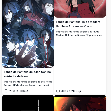
Fondo de Pantalla 4K de Madara
Uchiha – Arte Anime Oscuro
Impresionante fondo de pantalla 4K de
Madara Uchiha de Naruto Shippuden, con
su icónico ojo Sharingan rojo, cabello
oscuro puntiagudo y armadura carmesí
sobre un dramático fondo con patrón
Sharingan y brasas resplandecientes.
Fondo de Pantalla del Clan Uchiha
– Arte 4K de Naruto
Impresionante fondo de pantalla de arte de
fans en 4K de alta resolución que muestra
a los legendarios miembros del clan
2505
×
3816
3840
×
2160
Uchiha de Naruto, con los icónicos ojos
Abrir
Abrir
Sharingan, efectos de chakra de
relámpago y una estética cinematográfica
oscura que captura el poder y el legado
del clan.