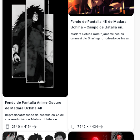
Fondo de Pantalla 4K de Madara
Uchiha – Campo de Batalla en
Llamas
Madara Uchiha mira fijamente con su
carmesí ojo Sharingan, rodeado de brasas
resplandecientes y llamas. Este
impresionante fondo de pantalla de anime
en 4K de alta resolución captura al
legendario líder del clan Uchiha en un
dramático primer plano cinematográfico.
Fondo de Pantalla Anime Oscuro
de Madara Uchiha 4K
Impresionante fondo de pantalla en 4K de
alta resolución de Madara Uchiha de
Naruto Shippuden. Un dramático diseño
2340
×
4194
7942
×
4434
de paneles en blanco y negro estilo manga
Abrir
Abrir
que muestra al legendario líder del clan
Uchiha en una poderosa pose de batalla.