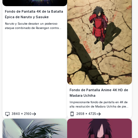
Fondo de Pantalla 4K de la Batalla
Épica de Naruto y Sasuke
Naruto y Sasuke desatan un poderoso
ataque combinado de Rasengan contra
enemigos enmascarados en este
impresionante fondo de pantalla anime en
4K. La iluminación dinámica, los vibrantes
efectos de energía y un dramático fondo
oscuro lo convierten en un
imprescindible.
Fondo de Pantalla Anime 4K HD de
Madara Uchiha
Impresionante fondo de pantalla en 4K de
alta resolución de Madara Uchiha de pie
sobre un terreno de piedra agrietada, visto
3840
×
2160
2658
×
4725
desde arriba. Vestido con su icónica
Abrir
Abrir
armadura roja, este poderoso villano de
Naruto irradia dominio y fuerza con un
detalle impresionante.