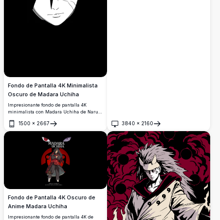
líder del clan Uchiha con su icónica
armadura roja y ojos Rinnegan sobre un
vívido fondo de cielo azul.
Fondo de Pantalla 4K Minimalista
Oscuro de Madara Uchiha
Impresionante fondo de pantalla 4K
minimalista con Madara Uchiha de Naruto
Shippuden. Sus icónicos ojos Sharingan
1500
×
2667
3840
×
2160
brillan en rojo sobre un fondo
Abrir
Abrir
completamente negro, mostrando su
poderosa y amenazante presencia en alta
resolución.
Fondo de Pantalla 4K Oscuro de
Anime Madara Uchiha
Impresionante fondo de pantalla 4K de