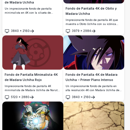
de Madara Uchiha
Fondo de Pantalla 4K de Obito y
Un impresionante fondo de pantalla
minimalista en 4K con la silueta de
Madara Uchiha
Madara Uchiha rodeada de nueve Esferas
Impresionante fondo de pantalla 4K que
Buscadoras de la Verdad, círculos
muestra a Obito Uchiha con su icónica
concéntricos brillantes y dramáticas
máscara y el brillante Sharingan junto a
nubes rojas en una profunda atmósfera
3840
×
2160
3979
×
2984
Madara Uchiha con su poderoso
Abrir
Abrir
carmesí.
Rinnegan. Arte oscuro y atmosférico
perfecto para los fanáticos de Naruto.
Fondo de Pantalla Minimalista 4K
Fondo de Pantalla 4K de Madara
de Madara Uchiha Rojo
Uchiha – Primer Plano Intenso
Impresionante fondo de pantalla 4K
Un impresionante fondo de pantalla en
minimalista de Madara Uchiha de Naruto,
alta resolución 4K con Madara Uchiha de
con su icónica silueta de cabello negro
Naruto Shippuden. Sus penetrantes ojos
5120
×
2880
3840
×
2160
ondulante, armadura tradicional y el
Rinnegan y su icónico cabello puntiagudo
Abrir
Abrir
poderoso símbolo del Sharingan Eterno
dominan el encuadre, irradiando un aura
Mangekyou en el fondo.
de poder supremo e intensa oscuridad.