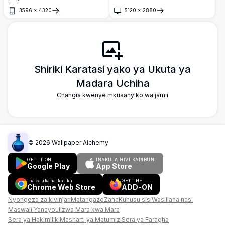
wa vita.
3596
×
4320
5120
×
2880
Fungua
Fungua
Shiriki Karatasi yako ya Ukuta ya
Madara Uchiha
Changia kwenye mkusanyiko wa jamii
©
2026
Wallpaper Alchemy
GET IT ON
INAKUJA HIVI KARIBUNI
Google Play
App Store
Inapatikana katika
GET THE
Chrome Web Store
ADD-ON
Nyongeza za kivinjari
Matangazo
Zana
Kuhusu sisi
Wasiliana nasi
Maswali Yanayoulizwa Mara kwa Mara
Sera ya Hakimiliki
Masharti ya Matumizi
Sera ya Faragha