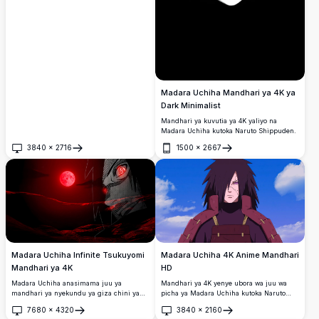
wakionyesha macho yao yenye nguvu ya
Sharingan katika utunzi wa kuvutia wa
rangi nyeusi.
Madara Uchiha Mandhari ya 4K ya
Dark Minimalist
Mandhari ya kuvutia ya 4K yaliyo na
Madara Uchiha kutoka Naruto Shippuden.
3840
×
2716
1500
×
2667
Fungua
Fungua
Madara Uchiha Infinite Tsukuyomi
Madara Uchiha 4K Anime Mandhari
Mandhari ya 4K
HD
Madara Uchiha anasimama juu ya
Mandhari ya 4K yenye ubora wa juu wa
mandhari ya nyekundu ya giza chini ya
picha ya Madara Uchiha kutoka Naruto
mwezi mwekundu unaong'aa. Jicho lake
Shippuden. Inaonyesha kiongozi wa
7680
×
4320
3840
×
2160
la Sharingan linang'aa nguvu huku
hadithi wa ukoo wa Uchiha katika silaha
Fungua
Fungua