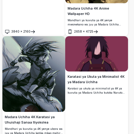
Madara Uchiha 4K Anime
Wallpaper HD
Mandhari ya kuvutia ya 4K yenye
mwonekano wa juu ya Madara Uchiha
yakiwa yamesimama kwenye eneo la mawe
3840
×
2160
2658
×
4725
yaliyopasuka, yakitazamwa kutoka juu.
Fungua
Fungua
Karatasi ya Ukuta ya Minimalist 4K
ya Madara Uchiha
Karatasi ya ukuta ya minimalist ya 4K ya
kuvutia ya Madara Uchiha kutoka Naruto
Shippuden, ikiwa na mchanganyiko wa
rangi ya zambarau nyeusi na nyekundu.
Sanaa ya dijiti ya ubora wa juu inayofaa
kwa mandhari ya kompyuta na simu.
Madara Uchiha 4K Karatasi ya
Uhuishaji Sanaa Iliyokolea
Mandhari ya kuvutia ya 4K yenye ubora wa
juu ya Madara Uchiha katika mkao mahiri