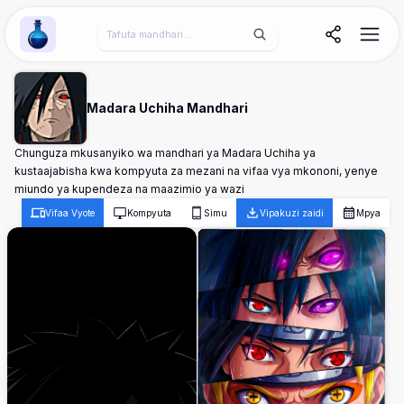
Wallpaper Alchemy
Madara Uchiha Mandhari
Chunguza mkusanyiko wa mandhari ya Madara Uchiha ya
kustaajabisha kwa kompyuta za mezani na vifaa vya mkononi, yenye
miundo ya kupendeza na maazimio ya wazi
Vifaa Vyote
Kompyuta
Simu
Vipakuzi zaidi
Mpya