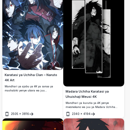
Karatasi ya Uchiha Clan – Naruto
4K Art
Mandhari ya ajabu ya 4K ya sanaa ya
mashabiki yenye ubora wa juu
Madara Uchiha Karatasi ya
inayoonyesha watu maarufu wa ukoo wa
Uhuishaji Meusi 4K
Uchiha kutoka Naruto, yenye macho ya
kipekee ya Sharingan, athari za chakra ya
Mandhari ya kuvutia ya 4K yenye
umeme, na urembo mweusi wa sinema
mwonekano wa juu ya Madara Uchiha
unaonasa nguvu na urithi wa ukoo.
kutoka Naruto Shippuden.
2505
×
3816
2340
×
4194
Fungua
Fungua