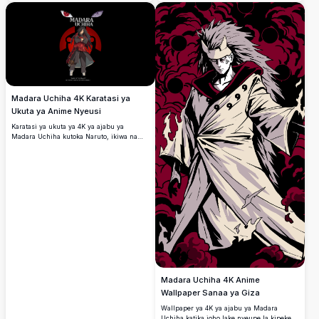
Infinite Tsukuyomi ikitupa mwanga wa
yake nyekundu ya kipekee na macho ya
kutisha wa damu nyekundu katika
Rinnegan dhidi ya mandhari ya anga ya
ulimwengu ulioharibiwa.
bluu angavu.
Madara Uchiha 4K Karatasi ya
Ukuta ya Anime Nyeusi
Karatasi ya ukuta ya 4K ya ajabu ya
Madara Uchiha kutoka Naruto, ikiwa na
macho yake maarufu ya Sharingan na
Rinnegan, alama nyekundu ya ukoo wa
Uchiha, na nukuu yake maarufu: 'Amka
kwa ukweli! Hakuna kitu kinachokwenda
kama ilivyopangwa.'
Madara Uchiha 4K Anime
Wallpaper Sanaa ya Giza
Wallpaper ya 4K ya ajabu ya Madara
Uchiha katika joho lake nyeupe la kipekee,