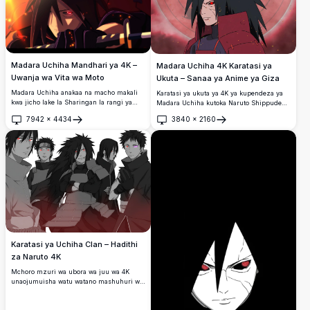
Madara Uchiha Mandhari ya 4K –
Madara Uchiha 4K Karatasi ya
Uwanja wa Vita wa Moto
Ukuta – Sanaa ya Anime ya Giza
Madara Uchiha anakaa na macho makali
Karatasi ya ukuta ya 4K ya kupendeza ya
kwa jicho lake la Sharingan la rangi ya
Madara Uchiha kutoka Naruto Shippuden,
damu, amezingirwa na makaa
ikionyesha jicho lake la kipekee la
7942
×
4434
3840
×
2160
yanayong'aa na miali ya moto. Mandhari
Sharingan nyekundu, nywele nzito na
Fungua
Fungua
hii ya ajabu ya anime ya 4K yenye ubora
zenye ncha, na silaha nyekundu dhidi ya
wa juu inaonyesha kiongozi wa hadithi wa
mandhari ya kushangaza yenye mchoro
ukoo wa Uchiha katika picha ya karibu ya
wa Sharingan na makaa yanayowaka.
kushangaza na ya kisinema.
Karatasi ya Uchiha Clan – Hadithi
za Naruto 4K
Mchoro mzuri wa ubora wa juu wa 4K
unaojumuisha watu watano mashuhuri wa
ukoo wa Uchiha kutoka Naruto, wakiwemo
Madara, Itachi, Sasuke, na Obito,