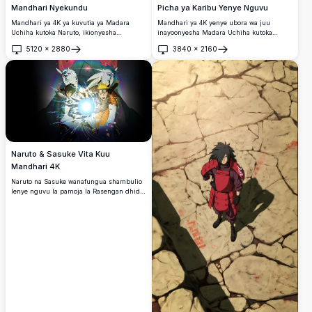
Mandhari Nyekundu
Picha ya Karibu Yenye Nguvu
Mandhari ya 4K ya kuvutia ya Madara
Mandhari ya 4K yenye ubora wa juu
Uchiha kutoka Naruto, ikionyesha
inayoonyesha Madara Uchiha kutoka
silhouette yake maarufu na nywele ndefu
Naruto Shippuden. Macho yake ya
5120
×
2880
3840
×
2160
nyeusi, silaha ya jadi, na ishara yenye
Rinnegan yanayopenya na nywele zake
Fungua
Fungua
nguvu ya Eternal Mangekyou Sharingan
maarufu zilizochongoka vinatawala sura,
nyuma.
vikitoa hali ya nguvu ya juu na giza kali.
Naruto & Sasuke Vita Kuu
Mandhari 4K
Naruto na Sasuke wanafungua shambulio
lenye nguvu la pamoja la Rasengan dhidi
ya maadui wenye masks katika mandhari
hii ya ajabu ya anime ya 4K. Mwanga wa
nguvu, athari za nishati zinazong'aa, na
mandharinyuma ya giza ya kusisimua
vinafanya hii kuwa lazima kuwa nazo.