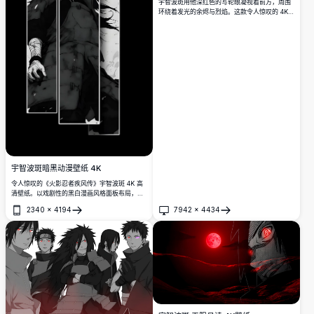
宇智波斑用他深红色的写轮眼凝视着前方，周围
环绕着发光的余烬与烈焰。这款令人惊叹的 4K
高清动漫壁纸以戏剧性的电影感特写捕捉了宇智
波一族传奇首领的风采。
宇智波斑暗黑动漫壁纸 4K
令人惊叹的《火影忍者疾风传》宇智波斑 4K 高
清壁纸。以戏剧性的黑白漫画风格面板布局，展
现传奇宇智波一族首领那充满力量的战斗姿态。
2340
×
4194
7942
×
4434
打开
打开