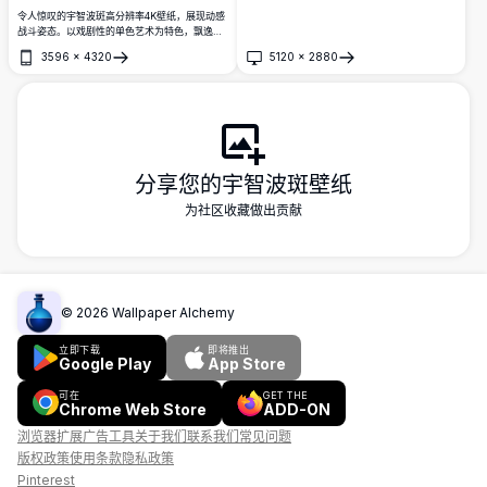
令人惊叹的宇智波斑高分辨率4K壁纸，展现动感
战斗姿态。以戏剧性的单色艺术为特色，飘逸的
尖刺发型、忍者装备和激烈的动作线条，完美捕
3596
×
4320
5120
×
2880
捉他传奇般的力量。
打开
打开
分享您的宇智波斑壁纸
为社区收藏做出贡献
©
2026
Wallpaper Alchemy
立即下载
即将推出
Google Play
App Store
可在
GET THE
Chrome Web Store
ADD-ON
浏览器扩展
广告
工具
关于我们
联系我们
常见问题
版权政策
使用条款
隐私政策
Pinterest