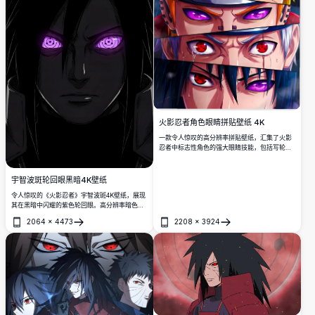
火影忍者角色眼睛拼贴壁纸 4K
一款令人惊叹的高分辨率拼贴壁纸，汇集了火影
忍者中标志性角色的强大眼睛技能，包括写轮
眼、轮回眼和九尾查克拉之眼。非常适合这部传
奇动漫系列的忠实粉丝。
宇智波斑轮回眼黑暗4K壁纸
令人惊叹的《火影忍者》宇智波斑4K壁纸，展现
其在黑暗中闪耀的紫色轮回眼。高分辨率暗色主
题动漫艺术，完美适配AMOLED屏幕。
2064
×
4473
2208
×
3924
打开
打开