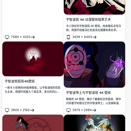
宇智波斑 4K 动漫壁纸暗黑艺术
令人惊叹的宇智波斑 4K 壁纸，他身着标志性白
袍，周围环绕着深红色查克拉烟雾和真实求。高
分辨率动漫艺术，具有戏剧性的深红色调和强大
7680
×
4320
3638
×
6469
的气场。
打开
打开
宇智波斑极简4K壁纸
一款令人惊艳的4K极简壁纸，以宇智波斑的剪影
为主体，周围环绕着九个真实求，发光的同心圆
宇智波带土与宇智波斑 4K 壁纸
以及深红色大气中戏剧性的赤云。
精美的 4K 壁纸，展示了戴着标志性面具、眼中
闪烁着写轮眼光芒的宇智波带土，以及拥有强大
轮回眼的宇智波斑。黑暗而富有氛围感的艺术作
3840
×
2160
3979
×
2984
品，是火影忍者粉丝的完美选择。
打开
打开