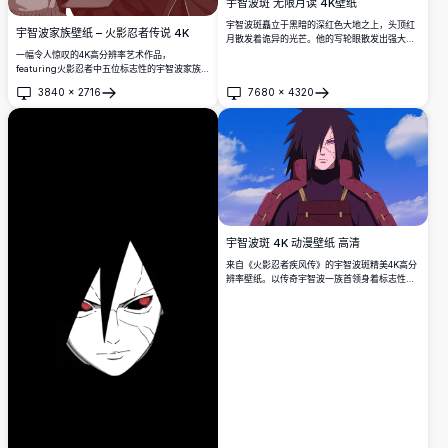
宇智波斑 无限月读 4K壁纸
宇智波斑矗立于黑暗的深红色大地之上，头顶红
宇智波家族壁纸 – 火影忍者传说 4K
月散发着诡异的光芒。他的写轮眼散发出强大的
力量，无限月读将血红色的光芒笼罩在这荒芜的
一幅令人惊叹的4K高分辨率艺术作品，
世界之上。
featuring火影忍者中五位标志性的宇智波家族成
员，包括斑、鼬、佐助和带土，在戏剧性的暗色
3840
×
2716
7680
×
4320
调构图中展现他们强大的写轮眼。
打开
打开
宇智波斑 4K 动漫壁纸 高清
来自《火影忍者疾风传》的宇智波斑精美4K高分
辨率壁纸。以传奇宇智波一族首领身着标志性红
色铠甲、拥有轮回眼为特色，背景为生动的蓝
天。