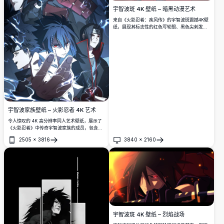
宇智波斑 4K 壁纸 – 暗黑动漫艺术
来自《火影忍者：疾风传》的宇智波斑震撼4K壁
纸，展现其标志性的红色写轮眼、黑色尖刺发型
和深红色铠甲，背景为戏剧性的写轮眼图案与发
光余烬。
宇智波家族壁纸 – 火影忍者 4K 艺术
令人惊叹的 4K 高分辨率同人艺术壁纸，展示了
《火影忍者》中传奇宇智波家族的成员，包含标
志性的写轮眼、雷电查克拉特效以及黑暗电影风
2505
×
3816
3840
×
2160
格美学，完美呈现了家族的力量与传承。
打开
打开
宇智波斑 4K 壁纸 – 烈焰战场