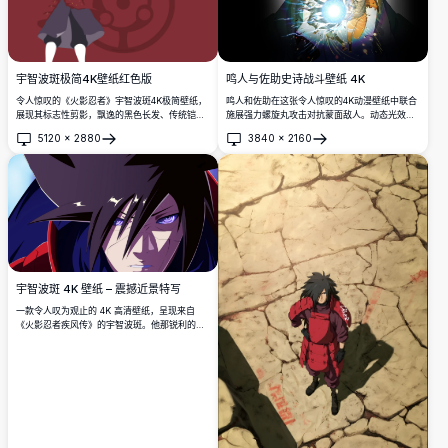
宇智波斑极简4K壁纸红色版
鸣人与佐助史诗战斗壁纸 4K
令人惊叹的《火影忍者》宇智波斑4K极简壁纸，
鸣人和佐助在这张令人惊叹的4K动漫壁纸中联合
展现其标志性剪影，飘逸的黑色长发、传统铠
施展强力螺旋丸攻击对抗蒙面敌人。动态光效、
甲，以及背景中强大的永恒万花筒写轮眼符号。
充满活力的能量特效和戏剧性的黑暗背景使其成
5120
×
2880
3840
×
2160
为必备之选。
打开
打开
宇智波斑 4K 壁纸 – 震撼近景特写
一款令人叹为观止的 4K 高清壁纸，呈现来自
《火影忍者疾风传》的宇智波斑。他那锐利的轮
回眼与标志性的尖刺发型占据整个画面，散发出
至高无上的力量与黑暗气息。