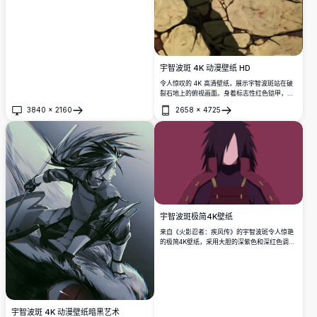
宇智波斑 4K 动漫壁纸 HD
令人惊叹的 4K 高清壁纸，展示宇智波斑站在破
裂石地上的俯视画面。身着标志性红色铠甲，这
位强大的火影忍者反派以震撼人心的细节展现出
3840
×
2160
2658
×
4725
无与伦比的统治力与力量。
打开
打开
宇智波斑极简4K壁纸
来自《火影忍者：疾风传》的宇智波斑令人惊艳
的极简4K壁纸，采用大胆的深紫色和深红色调色
板。完美的高分辨率数字艺术，适用于桌面和手
机背景。
宇智波斑 4K 动漫壁纸暗黑艺术