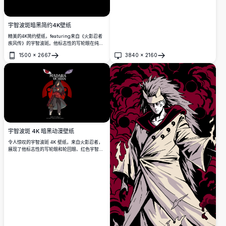
宇智波斑暗黑简约4K壁纸
精美的4K简约壁纸，featuring来自《火影忍者
疾风传》的宇智波斑。他标志性的写轮眼在纯黑
背景下散发红色光芒，以高分辨率细节展现其强
1500
×
2667
3840
×
2160
大而威严的存在感。
打开
打开
宇智波斑 4K 暗黑动漫壁纸
令人惊叹的宇智波斑 4K 壁纸，来自火影忍者，
展现了他标志性的写轮眼和轮回眼、红色宇智波
家族徽章，以及他的经典台词：'从梦中醒来吧！
现实从不按计划进行。'