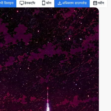
भी डिवाइस
डेस्कटॉप
फोन
अधिकतम डाउनलोड
नवीन