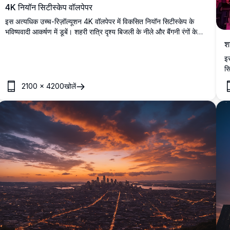
4K नियॉन सिटीस्केप वॉलपेपर
इस अत्यधिक उच्च-रिज़ॉल्यूशन 4K वॉलपेपर में विकसित नियॉन सिटीस्केप के
भविष्यवादी आकर्षण में डूबें। शहरी रात्रि दृश्य बिजली के नीले और बैंगनी रंगों के
साथ चमकता है, जो पानी पर प्रतिबिंबित होता है, तकनीकी उत्साही और शहर
श
प्रेमियों के लिए एक मंत्रमुग्ध कर देने वाला दृश्य बनाता है।
इस
सि
वा
2100
×
4200
खोलें
डे
सा