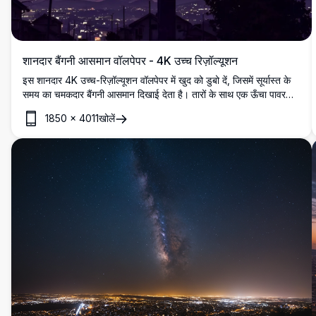
शानदार बैंगनी आसमान वॉलपेपर - 4K उच्च रिज़ॉल्यूशन
इस शानदार 4K उच्च-रिज़ॉल्यूशन वॉलपेपर में खुद को डुबो दें, जिसमें सूर्यास्त के
समय का चमकदार बैंगनी आसमान दिखाई देता है। तारों के साथ एक ऊँचा पावर
पोल जीवंत बादलों के खिलाफ सिल्हूट बनाता है, जो एक मंत्रमुग्ध शहरी परिदृश्य
1850
×
4011
खोलें
बनाता है। अपने डेस्कटॉप या मोबाइल स्क्रीन को इसके जीवंत रंगों और विस्तृत
स्पष्टता के साथ बढ़ाने के लिए एकदम सही है। प्रकृति प्रेमियों और एक अनोखे,
उच्च-गुणवत्ता के बैकग्राउंड की तलाश करने वालों के लिए आदर्श है।