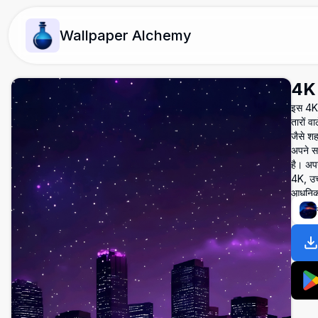
Wallpaper Alchemy
4K उ
इस 4K उ
तारों व
जैसे शह
अपने सम
है। अपन
4K, उच्
आधुनिक,