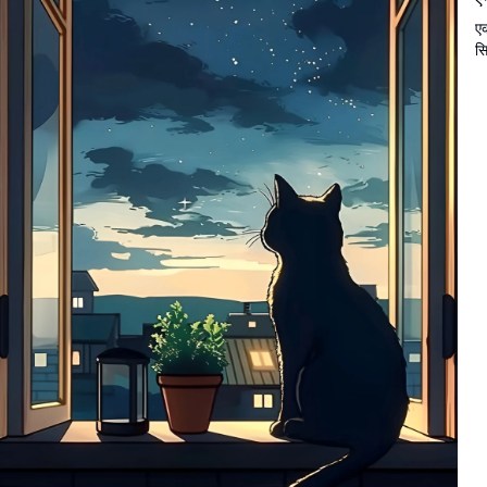
ए
सि
मन
है