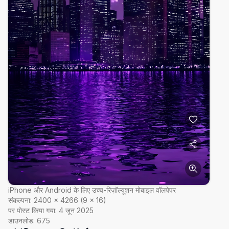
iPhone और Android के लिए उच्च-रिज़ॉल्यूशन मोबाइल वॉलपेपर
संकल्पना:
2400
×
4266
(
9
×
16
)
पर पोस्ट किया गया:
4 जून 2025
डाउनलोड:
675