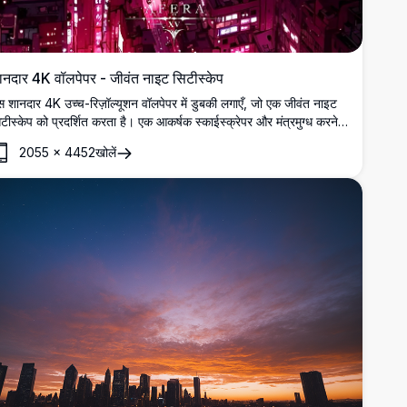
ानदार 4K वॉलपेपर - जीवंत नाइट सिटीस्केप
 शानदार 4K उच्च-रिज़ॉल्यूशन वॉलपेपर में डुबकी लगाएँ, जो एक जीवंत नाइट
टीस्केप को प्रदर्शित करता है। एक आकर्षक स्काईस्क्रेपर और मंत्रमुग्ध करने
ले बैंगनी तारों भरे आकाश के साथ, यह चित्र शहरी सुंदरता का सार पकड़ता है।
2055
×
4452
खोलें
स्कटॉप या मोबाइल स्क्रीन के लिए आदर्श, यह स्पष्ट विवरण और जीवंत रंगों के
थ किसी भी डिवाइस को बेहतर बनाता है।