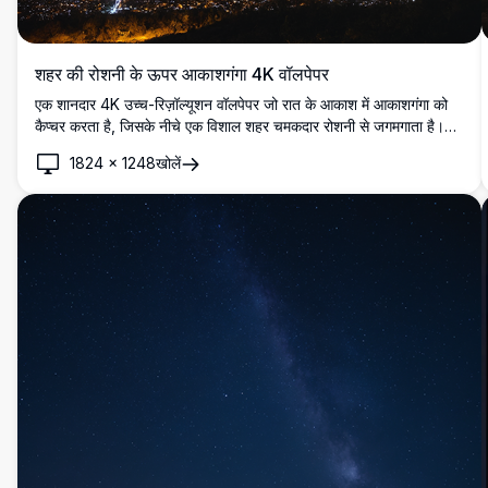
शहर की रोशनी के ऊपर आकाशगंगा 4K वॉलपेपर
एक शानदार 4K उच्च-रिज़ॉल्यूशन वॉलपेपर जो रात के आकाश में आकाशगंगा को
कैप्चर करता है, जिसके नीचे एक विशाल शहर चमकदार रोशनी से जगमगाता है।
यह मंत्रमुग्ध कर देने वाला दृश्य ब्रह्मांड के आश्चर्यों को शहरी सुंदरता के साथ
1824
×
1248
खोलें
मिश्रित करता है, जो तारों को निहारने वालों और शहर प्रेमियों के लिए एकदम सही
है। डेस्कटॉप या मोबाइल पृष्ठभूमि के लिए आदर्श, यह उच्च-गुणवत्ता वाली छवि किसी
भी स्क्रीन पर विस्मय और शांति का अहसास कराती है।