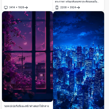
ตระการตา พร้อมกลีบดอกซากุระที่ล่องลอยใน
ท้องฟ้าสีม่วงและสีชมพูสดใส แสงไฟของเมืองส่อง
3414
×
1928
2208
×
3924
สว่างถนนยาวที่ทอดสู่ขอบฟ้าของเมืองที่เปล่ง
เปิด
เปิด
ประกาย
วอลเปเปอร์อนิเมะหน้าต่างดอกไม้กลาง