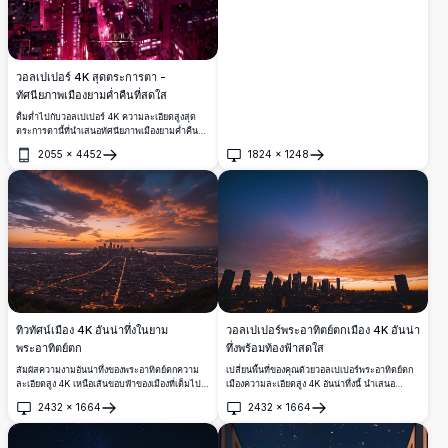
วอลเปเปอร์ 4K สุดตระการตา -
ทัศนียภาพเมืองยามค่ำคืนที่สดใส
ดื่มด่ำไปกับวอลเปเปอร์ 4K ความละเอียดสูงสุด
ตระการตานี้ที่นำเสนอทัศนียภาพเมืองยามค่ำคืนที่
สดใส โดดเด่นด้วยตึกระฟ้าที่น่าประทับใจภายใต้
2055
×
4452
1824
×
1248
ท้องฟ้าสีม่วงที่เต็มไปด้วยดวงดาวอันน่าหลงใหล
เปิด
เปิด
ภาพนี้จับสาระสำคัญของความงามในเมืองได้อย่าง
สมบูรณ์แบบ เหมาะสำหรับหน้าจอเดสก์ท็อปหรือ
มือถือ มันให้รายละเอียดที่คมชัดและสีสันที่สดใส
เสริมความน่าสนใจให้กับทุกอุปกรณ์ด้วยความ
ดึงดูดสายตาที่น่าทึ่ง
ทิวทัศน์เมือง 4K อันน่าทึ่งในยาม
วอลเปเปอร์พระอาทิตย์ตกเมือง 4K อันน่า
พระอาทิตย์ตก
ทึ่งพร้อมท้องฟ้าสดใส
สัมผัสความงามอันน่าทึ่งของพระอาทิตย์ตกความ
เปลี่ยนพื้นที่ของคุณด้วยวอลเปเปอร์พระอาทิตย์ตก
ละเอียดสูง 4K เหนือเส้นขอบฟ้าของเมืองที่เต็มไป
เมืองความละเอียดสูง 4K อันน่าทึ่งนี้ นำเสนอ
ด้วยชีวิตชีวา ภาพที่น่าประทับใจนี้จับภาพแสงไฟ
ท้องฟ้าสดใสในโทนสีส้ม ชมพู และม่วง ค่อยๆ จาง
2432
×
1664
2432
×
1664
ของเมืองที่ส่องประกายบนท้องฟ้าสีส้มและสีม่วงอัน
ลงสู่ค่ำคืนที่เต็มไปด้วยดวงดาว ภาพนี้แสดงเงาของ
เปิด
เปิด
น่าทึ่ง พร้อมด้วยภูมิทัศน์เมืองที่กว้างขวางและเนิน
ตึกระฟ้าเพื่อสร้างเส้นขอบฟ้าของเมืองที่ดูน่าทึ่ง
เขาที่อยู่ห่างไกล เหมาะสำหรับวอลเปเปอร์ แรง
เหมาะสำหรับพื้นหลังเดสก์ท็อป วอลเปเปอร์