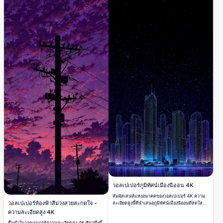
วอลเปเปอร์ภูมิทัศน์เมืองนีออน 4K
สัมผัสเสน่ห์แห่งอนาคตของวอลเปเปอร์ 4K ความ
วอลเปเปอร์ท้องฟ้าสีม่วงสวยสะกดใจ -
ละเอียดสูงนี้ที่นำเสนอภูมิทัศน์เมืองนีออนที่สดใส
เส้นขอบฟ้าส่องแสงด้วยสีฟ้าและสีม่วงไฟฟ้า
ความละเอียดสูง 4K
สะท้อนบนผิวน้ำ สร้างฉากกลางคืนในเมืองที่น่า
ดื่มด่ำในวอลเปเปอร์ความละเอียดสูง 4K ที่น่าทึ่งนี้