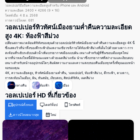
วอลเปเปอร์มือถือความละเอียดสูงสำหรับ iPhone และ Android
ความละเอียด:
2400
×
4266
(
9
×
16
)
โพสต์เมื่อ:
4 มิ.ย. 2568
การดาวน์โหลด:
681
วอลเปเปอร์ทิวทัศน์เมืองยามค่ำคืนความละเอียด
สูง 4K: ท้องฟ้าสีม่วง
เปลี่ยนสภาพแวดล้อมดิจิทัลของคุณด้วยวอลเปเปอร์ทิวทัศน์เมืองยามค่ำคืนความละเอียดสูง 4K นี้
ซึ่งแสดงวิวที่น่าทึ่งของตึกระฟ้าอันงดงามเขียวขจีภายใต้ท้องฟ้าสีม่วงที่เต็มไปด้วยดวงดาว การ
สะท้อนที่ระยิบระยับบนผิวน้ำเพิ่มบรรยากาศเมืองแบบฝัน เหมาะสำหรับผู้ที่ชื่นชอบเมืองยุคใหม่
ฉากที่น่าหลงใหลนี้มีลักษณะเฉพาะด้วยเฉดสีม่วงเข้ม นำมาซึ่งบรรยากาศที่สง่างามและเงียบสงบ
เหมาะสำหรับหน้าจออุปกรณ์ใดๆ สัมผัสความงามและความสงบของคืนเมืองทุกครั้งที่คุณมองหน้า
จอของคุณ
4K, ความละเอียดสูง, ทิวทัศน์เมืองยามค่ำคืน, วอลเปเปอร์, ท้องฟ้าสีม่วง, ตึกระฟ้า, ดวงดาว,
การสะท้อนในเมือง, ฝัน, ทันสมัย, เงียบสงบ, ศิลปะดิจิทัล, เฉดสีม่วง
กลางคืน
ท้องฟ้า
เมือง
วอลเปเปอร์ HD ที่เกี่ยวข้อง
อุปกรณ์ทั้งหมด
เดสก์ท็อป
โทรศัพท์
ดาวน์โหลดมากสุด
ใหม่