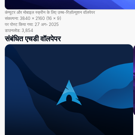
कंप्यूटर और मोबाइल स्क्रीन के लिए उच्च-रिज़ॉल्यूशन वॉलपेपर
संकल्पना:
3840
×
2160
(
16
×
9
)
पर पोस्ट किया गया:
27 अग॰ 2025
डाउनलोड:
3,854
संबंधित एचडी वॉलपेपर