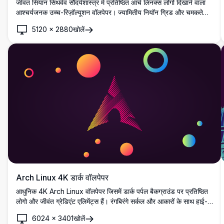
जीवंत सियान सिंथवेव सौंदर्यशास्त्र में प्रतिष्ठित आर्च लिनक्स लोगो दिखाने वाला
आश्चर्यजनक उच्च-रिज़ॉल्यूशन वॉलपेपर। ज्यामितीय नियॉन ग्रिड और चमकते
त्रिकोणीय वास्तुकला के सामने एक छायाकृति खड़ी है, जो रेट्रो-भविष्यवादी
5120
×
2880
खोलें
डिज़ाइन और ओपन-सोर्स कंप्यूटिंग संस्कृति का एक आदर्श मिश्रण बनाती है।
Arch Linux 4K डार्क वॉलपेपर
आधुनिक 4K Arch Linux वॉलपेपर जिसमें डार्क पर्पल बैकग्राउंड पर प्रतिष्ठित
लोगो और जीवंत ग्रेडिएंट एलिमेंट्स हैं। रंगबिरंगे सर्कल और आकारों के साथ हाई-
रिज़ॉल्यूशन ज्यामितीय डिज़ाइन, डेस्कटॉप और मोबाइल बैकग्राउंड के लिए बिल्कुल
6024
×
3401
खोलें
सही।