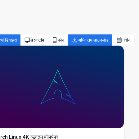
भी डिवाइस
डेस्कटॉप
फोन
अधिकतम डाउनलोड
नवीन
rch Linux 4K न्यूनतम वॉलपेपर