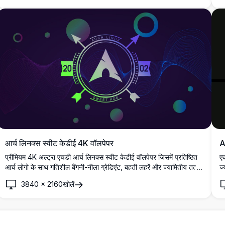
आर्च लिनक्स स्वीट केडीई 4K वॉलपेपर
A
प्रीमियम 4K अल्ट्रा एचडी आर्च लिनक्स स्वीट केडीई वॉलपेपर जिसमें प्रतिष्ठित
एक
आर्च लोगो के साथ गतिशील बैंगनी-नीला ग्रेडिएंट, बहती लहरें और ज्यामितीय तत्व
ज्
हैं। आधुनिक लिनक्स सेटअप और केडीई प्लाज़्मा वातावरण के लिए आदर्श उच्च-
आर
3840
×
2160
खोलें
रिज़ॉल्यूशन डेस्कटॉप बैकग्राउंड।
सौ