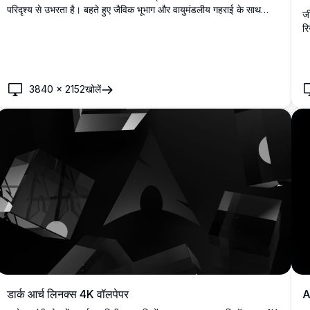
परिदृश्य से उभरता है। बहते हुए जैविक भूभाग और वायुमंडलीय गहराई के साथ
जी
एकवर्णीय बैंगनी डिज़ाइन, सुरुचिपूर्ण न्यूनतम सौंदर्यशास्त्र चाहने वाली डेस्कटॉप
रि
और मोबाइल स्क्रीन के लिए बिल्कुल सही।
अन
प्
3840
×
2152
खोलें
डार्क आर्च लिनक्स 4K वॉलपेपर
A