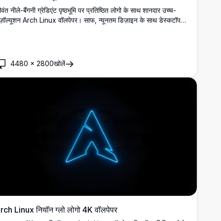
वंत नीले-बैंगनी ग्रेडिएंट पृष्ठभूमि पर प्रतिष्ठित लोगो के साथ शानदार उच्च-
ज़ॉल्यूशन Arch Linux वॉलपेपर। साफ, न्यूनतम डिज़ाइन के साथ डेस्कटॉप
ुकूलन के लिए एकदम सही, जो स्पष्ट 4K गुणवत्ता में विशिष्ट Arch ब्रांडिंग
रदर्शित करता है।
4480
×
2800
खोलें
rch Linux नियॉन ग्लो लोगो 4K वॉलपेपर