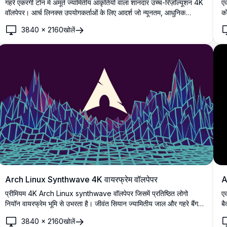
गहरे एकरंगी टोन में अमूर्त ज्यामितीय आकृतियों वाला शानदार उच्च-रिज़ॉल्यूशन 4K
एक
वॉलपेपर। आर्च लिनक्स उपयोगकर्ताओं के लिए आदर्श जो न्यूनतम, आधुनिक
को
डेस्कटॉप बैकग्राउंड चाहते हैं। परिष्कृत काले और स्लेटी रंग के डिज़ाइन तत्व
जो
3840
×
2160
खोलें
किसी भी डार्क थीम सेटअप के साथ पूर्ण तालमेल बिठाते हैं।
Arch Linux Synthwave 4K वायरफ्रेम वॉलपेपर
A
प्रीमियम 4K Arch Linux synthwave वॉलपेपर जिसमें प्रतिष्ठित लोगो
एक
नियॉन वायरफ्रेम भूमि से उभरता है। जीवंत सियान ज्यामितीय जाल और गहरे बैंगनी
बै
ग्रेडिएंट के साथ रेट्रो-फ्यूचरिस्टिक डिज़ाइन, डेस्कटॉप और मोबाइल स्क्रीन के
सौ
3840
×
2160
खोलें
लिए प्रामाणिक 80 के दशक का सौंदर्य प्रदान करता है।