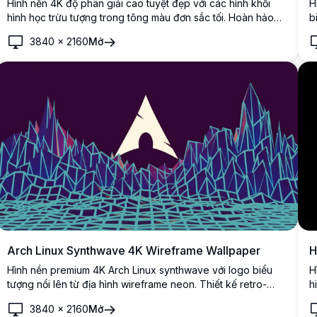
Hình nền 4K độ phân giải cao tuyệt đẹp với các hình khối
H
hình học trừu tượng trong tông màu đơn sắc tối. Hoàn hảo
b
cho người dùng Arch Linux tìm kiếm nền desktop tối giản,
t
3840
×
2160
Mở
hiện đại với các yếu tố thiết kế tinh tế màu đen và xám bổ
v
sung cho bất kỳ thiết lập chủ đề tối nào.
Arch Linux Synthwave 4K Wireframe Wallpaper
H
Hình nền premium 4K Arch Linux synthwave với logo biểu
H
tượng nổi lên từ địa hình wireframe neon. Thiết kế retro-
h
tương lai với lưới hình học xanh lam rực rỡ và gradient tím
đ
3840
×
2160
Mở
đậm, mang đến thẩm mỹ chính thống thập niên 80 cho màn