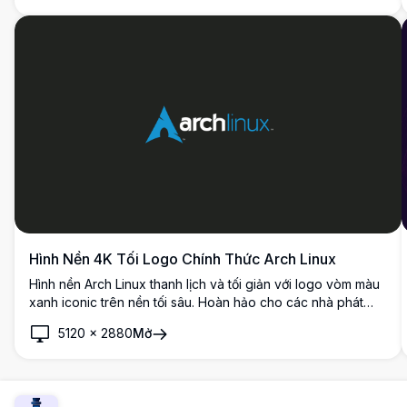
Hình Nền 4K Tối Logo Chính Thức Arch Linux
Hình nền Arch Linux thanh lịch và tối giản với logo vòm màu
xanh iconic trên nền tối sâu. Hoàn hảo cho các nhà phát
triển và người đam mê Linux muốn có giao diện màn hình 4K
5120
×
2880
Mở
chuyên nghiệp và gọn gàng.