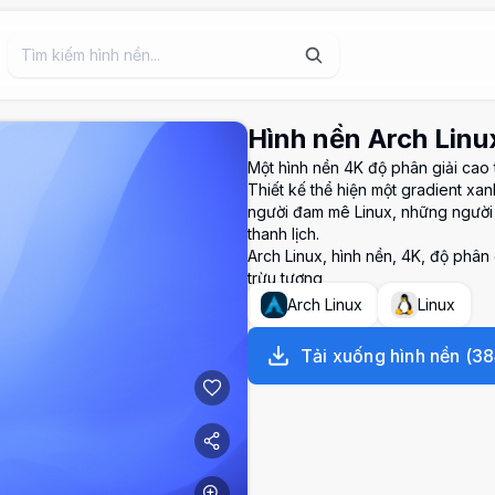
Hình nền Arch Lin
Một hình nền 4K độ phân giải cao 
Thiết kế thể hiện một gradient xa
người đam mê Linux, những người 
thanh lịch.
Arch Linux, hình nền, 4K, độ phân g
trừu tượng
Arch Linux
Linux
Tải xuống hình nền
(
38