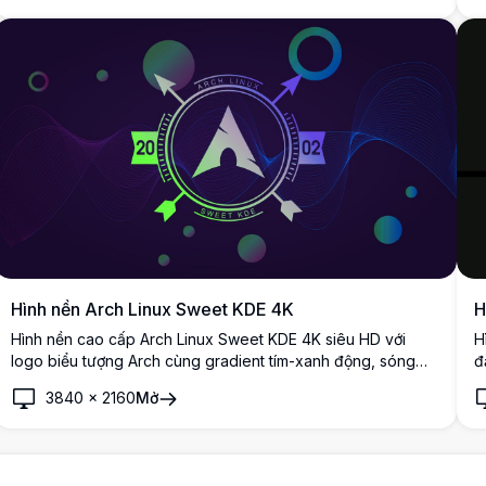
hình desktop và di động.
Hình nền Arch Linux Sweet KDE 4K
H
Hình nền cao cấp Arch Linux Sweet KDE 4K siêu HD với
H
logo biểu tượng Arch cùng gradient tím-xanh động, sóng
đ
chảy và các yếu tố hình học. Nền desktop độ phân giải cao
t
3840
×
2160
Mở
hoàn hảo cho các thiết lập Linux hiện đại và môi trường KDE
s
Plasma.
ti