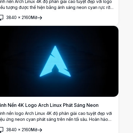
ình nền Arch Linux 4K độ phân giải cao tuyệt đẹp với logo
iểu tượng được thể hiện bằng ánh sáng neon cyan rực rỡ
rên nền đen sâu thẳm, hoàn hảo cho các màn hình nền tối
3840
×
2160
Mở
à những người đam mê Linux.
ình Nền 4K Logo Arch Linux Phát Sáng Neon
ình nền logo Arch Linux 4K độ phân giải cao tuyệt đẹp với
iệu ứng neon cyan phát sáng trên nền tối sâu. Hoàn hảo
ể tùy chỉnh màn hình với phong cách cyberpunk thanh lịch.
3840
×
2160
Mở