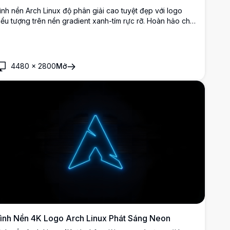
ình nền Arch Linux độ phân giải cao tuyệt đẹp với logo
iểu tượng trên nền gradient xanh-tím rực rỡ. Hoàn hảo cho
iệc tùy chỉnh desktop với thiết kế sạch sẽ, tối giản thể hiện
hương hiệu Arch đặc biệt ở chất lượng 4K sắc nét.
4480
×
2800
Mở
ình Nền 4K Logo Arch Linux Phát Sáng Neon