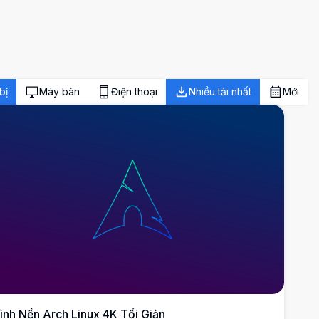
bị
Máy bàn
Điện thoại
Nhiều tải nhất
Mới
ình Nền Arch Linux 4K Tối Giản