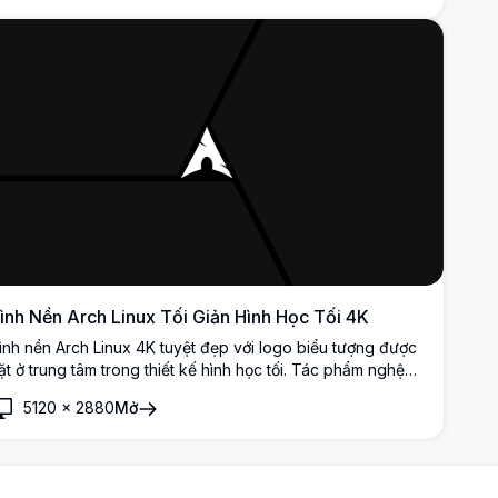
ình Nền Arch Linux Tối Giản Hình Học Tối 4K
ình nền Arch Linux 4K tuyệt đẹp với logo biểu tượng được
ặt ở trung tâm trong thiết kế hình học tối. Tác phẩm nghệ
huật tối giản độ phân giải cao sử dụng các đường nét sắc
5120
×
2880
Mở
ảo và bóng tối sâu để tạo ra thẩm mỹ màn hình hiện đại,
nh tế.