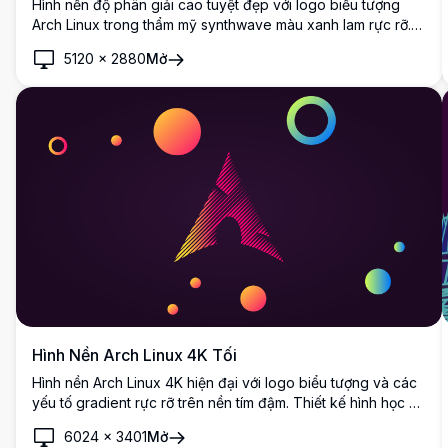
Hình nền độ phân giải cao tuyệt đẹp với logo biểu tượng
Arch Linux trong thẩm mỹ synthwave màu xanh lam rực rỡ.
Một bóng người đứng trước lưới neon hình học và kiến trúc
5120
×
2880
Mở
tam giác phát sáng, tạo nên sự kết hợp hoàn hảo giữa thiết
kế retro-tương lai và văn hóa máy tính mã nguồn mở.
Hình Nền Arch Linux 4K Tối
Hình nền Arch Linux 4K hiện đại với logo biểu tượng và các
yếu tố gradient rực rỡ trên nền tím đậm. Thiết kế hình học độ
phân giải cao với các hình tròn và hình dạng đầy màu sắc,
6024
×
3401
Mở
hoàn hảo cho nền desktop và mobile.