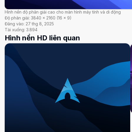
Hình nền độ phân giải cao cho màn hình máy tính và di động
Độ phân giải:
3840
×
2160
(
16
×
9
)
Đăng vào:
27 thg 8, 2025
Tải xuống:
3.894
Hình nền HD liên quan