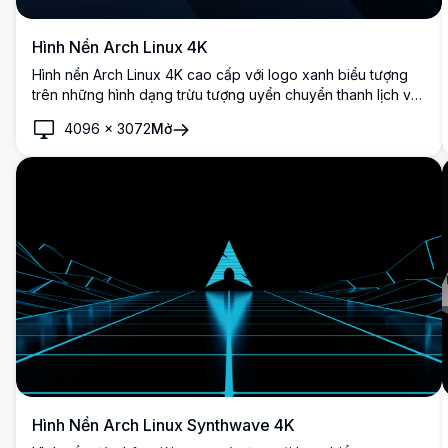
Hình Nền Arch Linux 4K
Hình nền Arch Linux 4K cao cấp với logo xanh biểu tượng
trên những hình dạng trừu tượng uyển chuyển thanh lịch với
tông màu xanh navy đậm và xanh dương. Nền desktop siêu
4096
×
3072
Mở
nét hoàn hảo cho các nhà phát triển và người đam mê Linux
tìm kiếm thẩm mỹ hiện đại, chuyên nghiệp.
Hình Nền Arch Linux Synthwave 4K