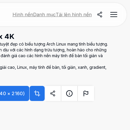
Hình nền
Danh mục
Tải lên hình nền
ux 4K
tuyệt đẹp có biểu tượng Arch Linux mang tính biểu tượng.
nh dịu với các hình dạng trừu tượng, hoàn hảo cho những
đánh giá cao các hình nền máy tính để bàn tối giản và
iải cao, Linux, máy tính để bàn, tối giản, xanh, gradient,
40
×
2160
)