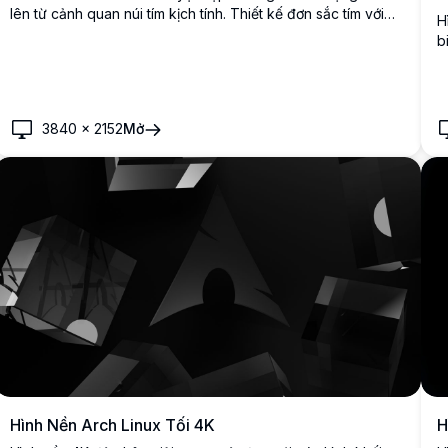
lên từ cảnh quan núi tím kịch tính. Thiết kế đơn sắc tím với
H
địa hình hữu cơ trôi chảy và độ sâu khí quyển, hoàn hảo
b
cho màn hình desktop và di động tìm kiếm thẩm mỹ tối giản
v
thanh lịch.
t
3840
×
2152
Mở
Hình Nền Arch Linux Tối 4K
H