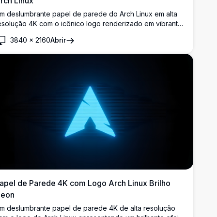
rch Linux
m deslumbrante papel de parede do Arch Linux em alta
esolução 4K com o icônico logo renderizado em vibrante
uz neon ciano sobre um fundo preto profundo, perfeito
3840
×
2160
Abrir
ara desktops com tema escuro e entusiastas do Linux.
apel de Parede 4K com Logo Arch Linux Brilho
eon
m deslumbrante papel de parede 4K de alta resolução