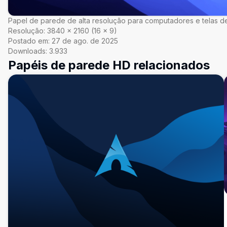
Papel de parede de alta resolução para computadores e telas de
Resolução:
3840
×
2160
(
16
×
9
)
Postado em:
27 de ago. de 2025
Downloads:
3.933
Papéis de parede HD relacionados