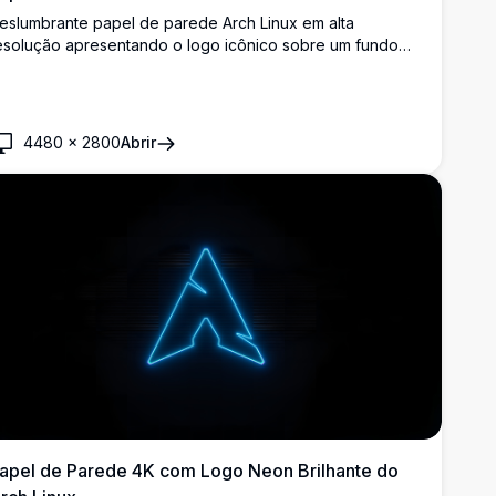
eslumbrante papel de parede Arch Linux em alta
esolução apresentando o logo icônico sobre um fundo
radiente azul-roxo vibrante. Perfeito para personalização
e desktop com design limpo e minimalista que exibe a
arca distintiva do Arch em qualidade 4K nítida.
4480
×
2800
Abrir
apel de Parede 4K com Logo Neon Brilhante do