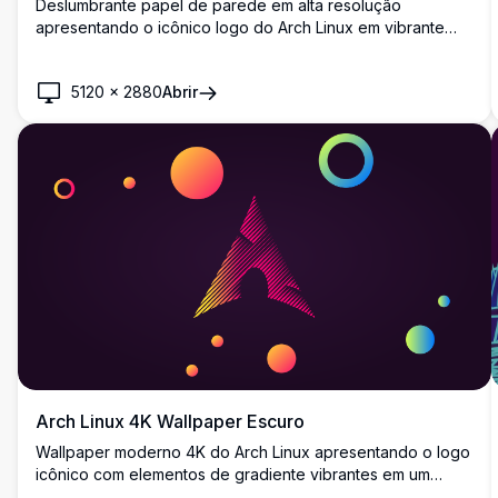
Deslumbrante papel de parede em alta resolução
apresentando o icônico logo do Arch Linux em vibrante
estética synthwave ciano. Uma silhueta se ergue diante de
grades neon geométricas e arquitetura triangular brilhante,
5120
×
2880
Abrir
criando uma fusão perfeita entre design retrô-futurista e
cultura de computação open-source.
Arch Linux 4K Wallpaper Escuro
Wallpaper moderno 4K do Arch Linux apresentando o logo
icônico com elementos de gradiente vibrantes em um
fundo roxo escuro. Design geométrico de alta resolução