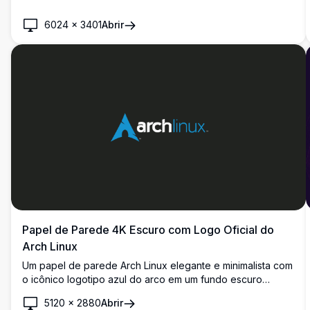
com círculos e formas coloridas, perfeito para fundos de
6024
×
3401
Abrir
desktop e mobile.
Papel de Parede 4K Escuro com Logo Oficial do
Arch Linux
Um papel de parede Arch Linux elegante e minimalista com
o icônico logotipo azul do arco em um fundo escuro
profundo. Perfeito para desenvolvedores e entusiastas de
5120
×
2880
Abrir
Linux que buscam uma estética de desktop 4K limpa e