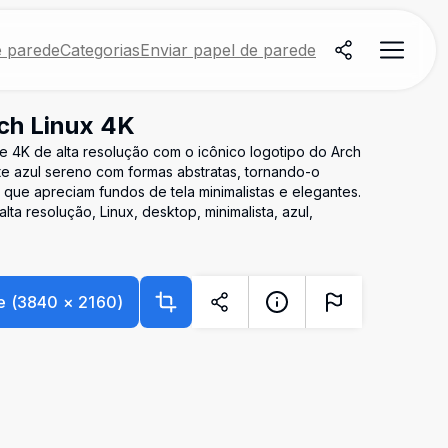
e parede
Categorias
Enviar papel de parede
ch Linux 4K
 4K de alta resolução com o icônico logotipo do Arch
te azul sereno com formas abstratas, tornando-o
x que apreciam fundos de tela minimalistas e elegantes.
lta resolução, Linux, desktop, minimalista, azul,
e
(
3840
×
2160
)