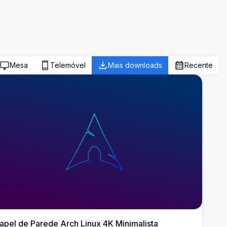
Mesa
Telemóvel
Mais downloads
Recente
apel de Parede Arch Linux 4K Minimalista