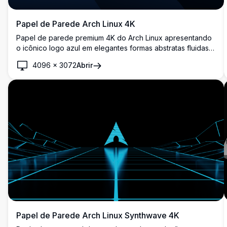
Papel de Parede Arch Linux 4K
Papel de parede premium 4K do Arch Linux apresentando
o icônico logo azul em elegantes formas abstratas fluidas
em tons azul marinho profundo e azul. Plano de fundo de
4096
×
3072
Abrir
desktop perfeito em ultra alta definição para
desenvolvedores e entusiastas Linux que buscam estética
moderna e profissional.
Papel de Parede Arch Linux Synthwave 4K