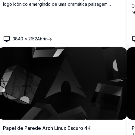
logo icônico emergindo de uma dramática paisagem
D
montanhosa roxa. Design monocromático violeta com
r
terreno orgânico fluido e profundidade atmosférica,
g
perfeito para telas desktop e mobile que buscam estética
d
minimalista elegante.
m
3840
×
2152
Abrir
Papel de Parede Arch Linux Escuro 4K
P