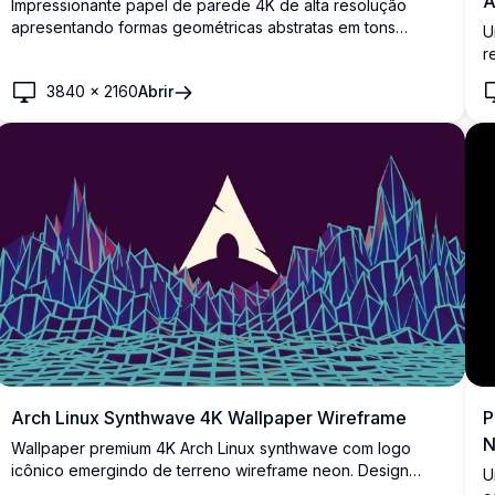
A
Impressionante papel de parede 4K de alta resolução
apresentando formas geométricas abstratas em tons
U
monocromáticos escuros. Perfeito para usuários do Arch
r
Linux que procuram um fundo de tela minimalista e
l
3840
×
2160
Abrir
moderno com elementos de design sofisticados em preto
p
e cinza que complementam qualquer configuração de
tema escuro.
Arch Linux Synthwave 4K Wallpaper Wireframe
P
N
Wallpaper premium 4K Arch Linux synthwave com logo
icônico emergindo de terreno wireframe neon. Design
U
retro-futurista com malha geométrica ciano vibrante e