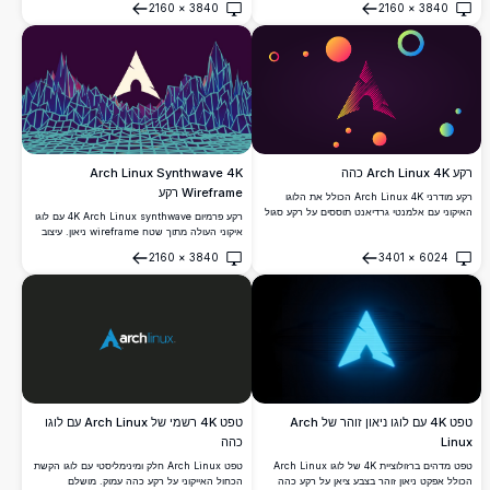
2160
×
3840
2160
×
3840
מתוחכמים בשחור ואפור המשלימים כל התקנת
נושא כהה וחובבי לינוקס.
פתח
פתח
ערכת נושא כהה.
Arch Linux Synthwave 4K
רקע Arch Linux 4K כהה
Wireframe רקע
רקע מודרני Arch Linux 4K הכולל את הלוגו
האיקוני עם אלמנטי גרדיאנט תוססים על רקע סגול
רקע פרמיום 4K Arch Linux synthwave עם לוגו
כהה. עיצוב גיאומטרי ברזולוציה גבוהה עם עיגולים
איקוני העולה מתוך שטח wireframe ניאון. עיצוב
וצורות צבעוניים, מושלם לרקעי שולחן עבודה ונייד.
רטרו-עתידני המציג רשת גיאומטרית ציאן תוססת
2160
×
3840
3401
×
6024
וגרדיאנטים סגולים עמוקים, המעניק אסתטיקה
פתח
פתח
אותנטית של שנות ה-80 עבור מסכי דסקטופ ונייד.
טפט 4K עם לוגו ניאון זוהר של Arch
טפט 4K רשמי של Arch Linux עם לוגו
Linux
כהה
טפט מדהים ברזולוציית 4K של לוגו Arch Linux
טפט Arch Linux חלק ומינימליסטי עם לוגו הקשת
הכולל אפקט ניאון זוהר בצבע ציאן על רקע כהה
הכחול האייקוני על רקע כהה עמוק. מושלם