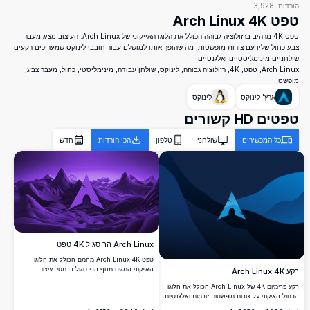
הורדות:
3,928
טפט Arch Linux 4K
טפט 4K מרהיב ברזולוציה גבוהה הכולל את הלוגו האייקוני של Arch Linux. העיצוב מציג מעבר
צבע כחול שליו עם צורות מופשטות, מה שהופך אותו למושלם עבור חובבי לינוקס שמעריכים רקעים
שולחניים מינימליסטיים ואלגנטיים.
Arch Linux, טפט, 4K, רזולוציה גבוהה, לינוקס, שולחן עבודה, מינימליסטי, כחול, מעבר צבע,
מופשט
ארץ' לינוקס
לינוקס
טפטים HD קשורים
כל המכשירים
שולחני
טלפון
הכי הורדות
חדש
Arch Linux הר סגול 4K טפט
טפט Arch Linux 4K מהמם הכולל את הלוגו
האייקוני המגיח מנוף הרי סגול דרמטי. עיצוב
רקע Arch Linux 4K
מונוכרומטי סגול עם שטח אורגני זורם ועומק
רקע פרימיום 4K של Arch Linux הכולל את הלוגו
אטמוספרי, מושלם למסכי שולחן עבודה וניידים
הכחול האיקוני על צורות מופשטות זורמות ואלגנטיות
המחפשים אסתטיקה מינימליסטית אלגנטית.
בגוני כחול כהה וכחול עמוק. רקע שולחן עבודה