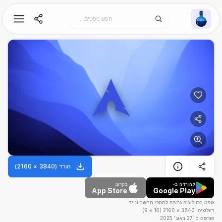
Wallpaper Alchemy
הורד
(
3840
×
2160
)
להורדה ב-
בקרוב
App Store
Google Play
טפט ברזולוציה גבוהה למסכי מחשב ונייד
רזולוציה:
3840
×
2160
(
16
×
9
)
פורסם ב:
27 באוג׳ 2025