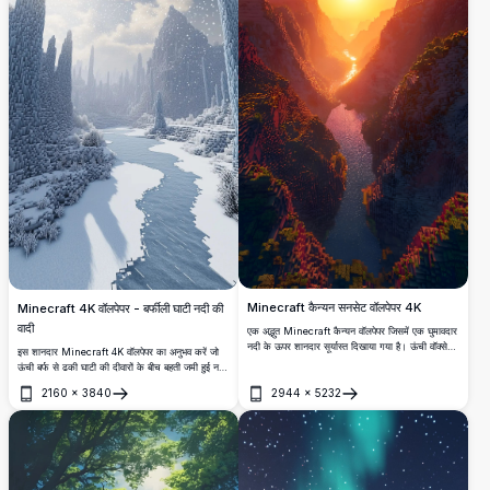
Minecraft कैन्यन सनसेट वॉलपेपर 4K
Minecraft 4K वॉलपेपर - बर्फीली घाटी नदी की
वादी
एक अद्भुत Minecraft कैन्यन वॉलपेपर जिसमें एक घुमावदार
नदी के ऊपर शानदार सूर्यास्त दिखाया गया है। ऊंची वॉक्सेल
इस शानदार Minecraft 4K वॉलपेपर का अनुभव करें जो
चट्टानें गर्म सुनहरे रंगों में चमकती हैं, जो किसी भी स्क्रीन के
ऊंची बर्फ से ढकी घाटी की दीवारों के बीच बहती जमी हुई नदी
लिए एक सिनेमाई, अल्ट्रा-रियलिस्टिक 4K परिदृश्य बनाती
को दिखाता है। उच्च रिज़ॉल्यूशन दृश्य गिरते बर्फ के टुकड़ों
2160
×
3840
2944
×
5232
हैं।
और नाटकीय चट्टानी संरचनाओं को कैद करता है।
खोलें
खोलें