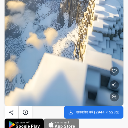
डाउनलोड करें
(
2944
×
5232
)
इसे प्राप्त करें
जल्द आ रहा है
Google Play
App Store