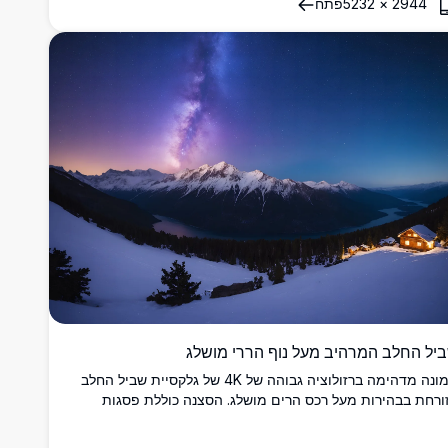
2944
×
5232
פתח
יל החלב המרהיב מעל נוף הררי מושלג
תמונה מדהימה ברזולוציה גבוהה של 4K של גלקסיית שביל החלב
ורחת בבהירות מעל רכס הרים מושלג. הסצנה כוללת פסגות
וסות שלג ואגם שלו המשקף את השמיים זרועי הכוכבים. מדבר
ורף עוצר הנשימה הזה תחת לילה זרוע כוכבים מושלם עבור