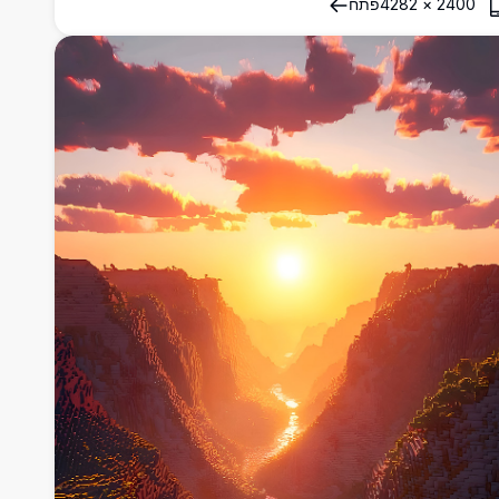
2400
×
4282
פתח
היב.