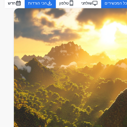
כל המכשירים
שולחני
טלפון
הכי הורדות
חדש