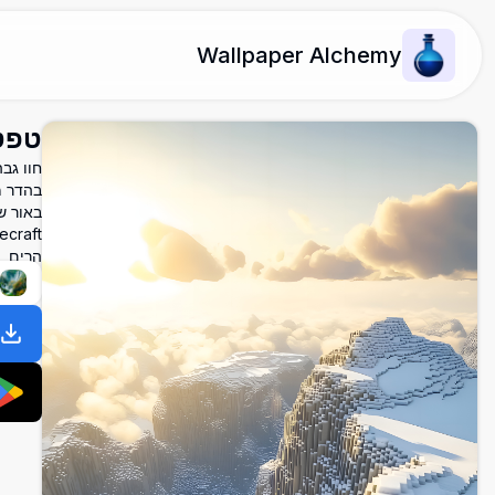
Wallpaper Alchemy
טפט Minecraft 4K - פסגות הרים מוש
בהדר מ
באור ש
הרים, נ
נ