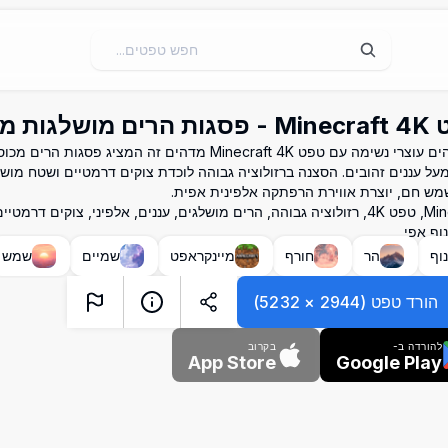
לגות מעל העננים
חוו גבהים עוצרי נשימה עם טפט Minecraft 4K מדהים זה המציג פס
על עננים זהובים. הסצנה ברזולוציה גבוהה לוכדת צוקים דרמטיים ושטח מושל
מש חם, יוצרת אווירת הרפתקה אלפינית אפית.
Minecraft, טפט 4K, רזולוציה גבוהה, הרים מושלגים, עננים, אלפיני, צוקים דרמ
וף אפי
וף
הר
חורף
מיינקראפט
שמיים
שמש
הורד טפט
(
2944
×
5232
)
להורדה ב-
בקרוב
App Store
Google Play