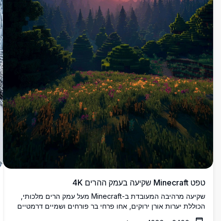
טפט Minecraft שקיעה בעמק ההרים 4K
שקיעה מרהיבה המעובדת ב-Minecraft מעל עמק הרים מלכותי,
הכוללת יערות אורן ירוקים, אחו פרחי בר פורחים ושמיים דרמטיים
בגוונים ורוד-כתום. נוף פיקסל-ארט בעל רזולוציה גבוהה ומרתקת,