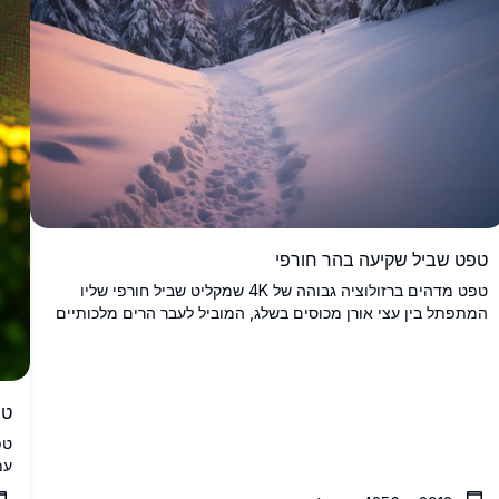
טפט שביל שקיעה בהר חורפי
טפט מדהים ברזולוציה גבוהה של 4K שמקליט שביל חורפי שליו
המתפתל בין עצי אורן מכוסים בשלג, המוביל לעבר הרים מלכותיים
בשקיעה. השמיים זוהרים בגוונים תוססים של כתום וורוד, מטילים
אור חם על הנוף הקפוא. מושלם עבור חובבי טבע, תמונה מדהימה זו
מביאה את השלווה של בריחה להר מושלג לשולחן העבודה או למסך
הטלפון שלך, אידיאלית לרקע מרגיע וציורי.
טפט 4K של עמ
טפ
עמ
בר