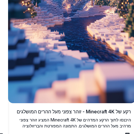
חו
בת
רקע של Minecraft 4K - זוהר צפוני מעל ההרים המושלגים
היכנסו לתוך הרקע המדהים של Minecraft 4K המציג זוהר צפוני
מרהיב מעל ההרים המושלגים. התמונה המפורטת והברזולוציה
הגבוהה תופסת את מהות הלילה החורפי השקט בעולם של