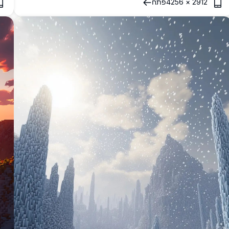
2912
×
4256
פתח
מר