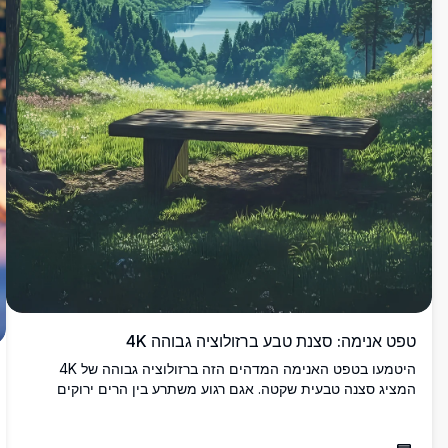
טפט אנימה: סצנת טבע ברזולוציה גבוהה 4K
היטמעו בטפט האנימה המדהים הזה ברזולוציה גבוהה של 4K
המציג סצנה טבעית שקטה. אגם רגוע משתרע בין הרים ירוקים
שופעים, מוגדר על ידי עצים גבוהים ושמש קורנת המטילה קרניים
מוזהבות. ספסל עץ מזמין הרהור שקט, משלב צבעים חיים ואמנות