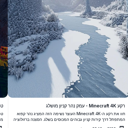
טפ
רקע Minecraft 4K - עמק נהר קניון מושלג
טפ
חוו את רקע ה-Minecraft 4K העוצר נשימה הזה המציג נהר קפוא
מת
המתפתל דרך קירות קניון גבוהים המכוסים בשלג. הסצנה ברזולוציה
נוף
גבוהה לוכדת פתיתי שלג נופלים ותצורות צוק דרמטיות היוצרות נוף