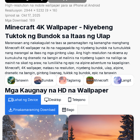
High-resolution na mobile wallpaper para sa iPhone at Android
Resolusyon:
2944
×
5232
(
9
×
16
)
Ipinost sa:
Okt 17, 2025
Mga Download:
189
Minecraft 4K Wallpaper - Niyebeng
Tuktok ng Bundok sa Itaas ng Ulap
Maranasan ang nakakagulat na taas sa pamamagitan ng kamangha-manghang
Minecraft 4K wallpaper na ito na nagpapakita ng niyebeng bundok na tumutuktok
nang marangal sa itaas ng mga gintong ulap. Ang high-resolution na eksena ay
kumukuha ng dramatic na bangin at malinis na niyebeng lupain na naliligo sa
mainit na sikat ng araw, na lumilikha ng epic na alpine adventure na kapaligiran.
Minecraft, 4K wallpaper, mataas na resolution, niyebeng bundok, ulap, alpine,
dramatic na bangin, gintong liwanag, tuktok ng bundok, epic na tanawin
Tanawin
Bundok
Taglamig
Minecraft
Langit
Mga Kaugnay na HD na Wallpaper
Lahat ng Device
Desktop
Telepono
Pinakamaraming Download
Bago