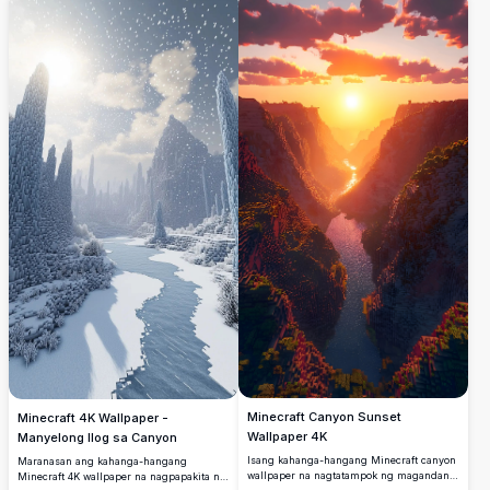
dramatikong pink-orange na kalangitan.
sa mga ulap. Mataas na resolusyong
Isang kahanga-hangang high-resolution
render na may mga makatotohanang
na pixel-art na tanawin na perpekto para
shader na nagpapakita ng kahanga-
sa mga wallpaper ng desktop at mobile.
hangang blocky na terrain.
Minecraft Canyon Sunset
Minecraft 4K Wallpaper -
Wallpaper 4K
Manyelong Ilog sa Canyon
Isang kahanga-hangang Minecraft canyon
Maranasan ang kahanga-hangang
wallpaper na nagtatampok ng magandang
Minecraft 4K wallpaper na nagpapakita ng