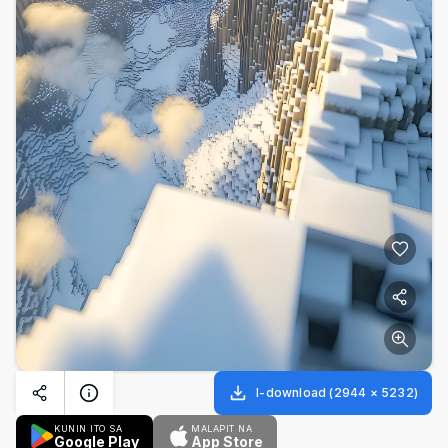
I-download
(
2944
×
5232
)
KUNIN ITO SA
MALAPIT NA
Google Play
App Store