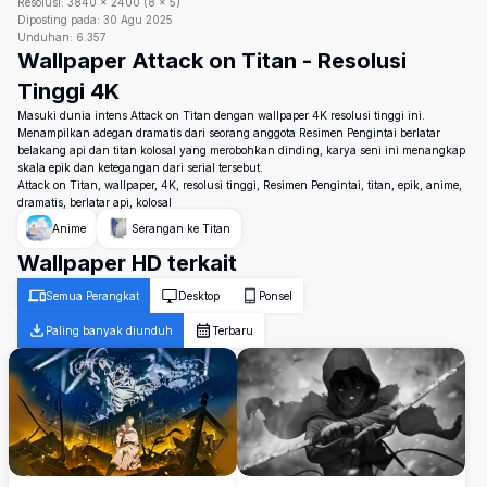
Resolusi:
3840
×
2400
(
8
×
5
)
Diposting pada:
30 Agu 2025
Unduhan:
6.357
Wallpaper Attack on Titan - Resolusi
Tinggi 4K
Masuki dunia intens Attack on Titan dengan wallpaper 4K resolusi tinggi ini.
Menampilkan adegan dramatis dari seorang anggota Resimen Pengintai berlatar
belakang api dan titan kolosal yang merobohkan dinding, karya seni ini menangkap
skala epik dan ketegangan dari serial tersebut.
Attack on Titan, wallpaper, 4K, resolusi tinggi, Resimen Pengintai, titan, epik, anime,
dramatis, berlatar api, kolosal
Anime
Serangan ke Titan
Wallpaper HD terkait
Semua Perangkat
Desktop
Ponsel
Paling banyak diunduh
Terbaru