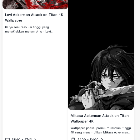
Levi Ackerman Attack on Titan 4K
Wallpaper
Karya seni resolusi tinggi yang
menakjubkan menampilkan Levi
Ackerman dalam aksi pertempuran
dinamis dengan perlengkapan ODM
ikoniknya. Komposisi monokrom dramatis
dengan aksen merah mencolok
menangkap intensitas dan gerakan fluid
prajurit terkuat umat manusia dalam
pertempuran melawan titan.
Mikasa Ackerman Attack on Titan
Wallpaper 4K
Wallpaper ponsel premium resolusi tinggi
4K yang menampilkan Mikasa Ackerman
dari Attack on Titan dalam karya seni
3840
×
2743
2400
×
5400