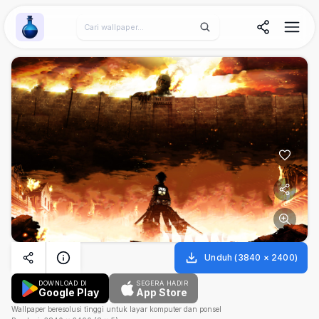
Wallpaper Alchemy
Unduh
(
3840
×
2400
)
DOWNLOAD DI
SEGERA HADIR
Google Play
App Store
Wallpaper beresolusi tinggi untuk layar komputer dan ponsel