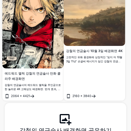
강철의 연금술사 10월 3일 배경화면 4K
고전적인 유화 풍경화에 상징적인 '잊지 마 10월
3일 11년' 손글씨 메시지가 담긴 강철의 연금술
사 4K 고해상도 배경화면으로, 애니메이션 감성
과 르네상스 예술 미학을 조화롭게 결합했습니
에드워드 엘릭 강철의 연금술사 만화 콜
다.
라주 배경화면
강철의 연금술사의 에드워드 엘릭을 주인공으로
한 놀라운 4K 고해상도 배경화면. 번개 효과, 황
금빛 눈동자, 상징적인 빨간 망토가 돋보이는 역
2064
×
4421
2160
×
3840
동적인 만화 패널 콜라주와 드라마틱한 애니메
열기
열기
이션 아트 스타일로 구성되어 있습니다.
강철의 연금술사 배경화면 공유하기