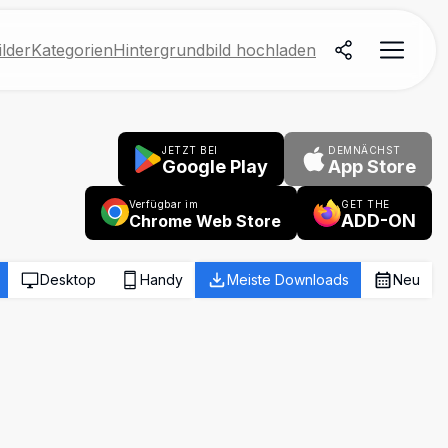
lder
Kategorien
Hintergrundbild hochladen
JETZT BEI
DEMNÄCHST
Google Play
App Store
Verfügbar im
GET THE
ADD-ON
Chrome Web Store
Desktop
Handy
Meiste Downloads
Neu