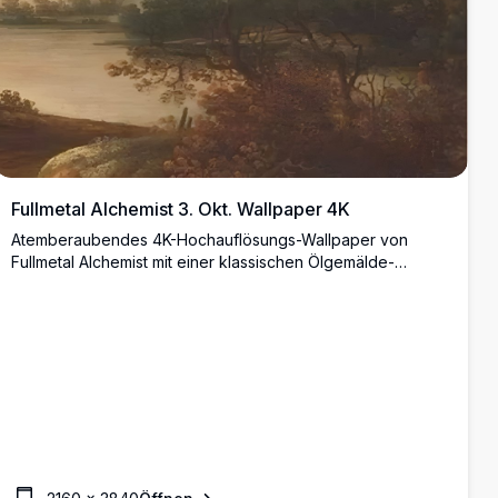
Fullmetal Alchemist 3. Okt. Wallpaper 4K
Atemberaubendes 4K-Hochauflösungs-Wallpaper von
Fullmetal Alchemist mit einer klassischen Ölgemälde-
Landschaft und der ikonischen handgeschriebenen
Botschaft 'Don't Forget 3 Oct 11', das Anime-Emotionen mit
der Ästhetik der Renaissance-Kunst verbindet.