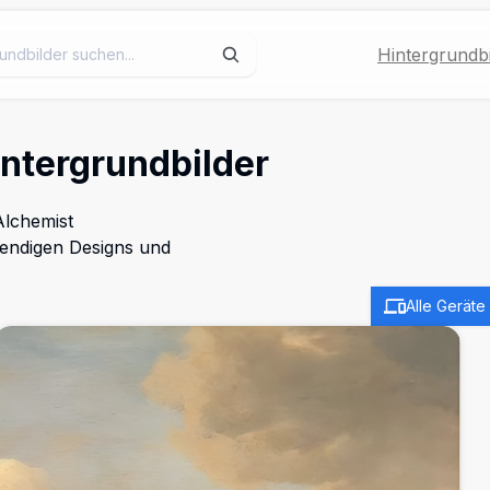
Hintergrundbi
intergrundbilder
Alchemist
bendigen Designs und
Alle Geräte