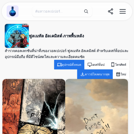
Wallpaper Alchemy
ฟูลเมทัล อัลเคมิสต์ ภาพพื้นหลัง
สำรวจคอลเลกชันที่น่าทึ่งของวอลเปเปอร์ ฟูลเมทัล อัลเคมิสต์ สำหรับเดสก์ท็อปและ
อุปกรณ์มือถือ ที่มีดีไซน์สดใสและความละเอียดคมชัด
อุปกรณ์ทั้งหมด
เดสก์ท็อป
โทรศัพท์
ดาวน์โหลดมากสุด
ใหม่