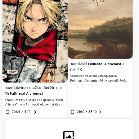
วอลเปเปอร์ Fullmetal Alchemist 3
ต.ค. 4K
วอลเปเปอร์ 4K ความละเอียดสูงสุดจาก
Fullmetal Alchemist ที่นำเสนอภาพทิวทัศน์
จิตรกรรมน้ำมันสไตล์คลาสสิก พร้อมข้อความ
วอลเปเปอร์คอลลาจมังงะ เอ็ดเวิร์ด เอล
ลายมือสัญลักษณ์ 'Don't Forget 3 Oct 11' ผสม
ริก Fullmetal Alchemist
ผสานอารมณ์แบบอนิเมะเข้ากับความงามของศิลปะ
ยุคเรอเนซองส์
วอลเปเปอร์ความละเอียดสูง 4K สุดงดงาม ที่มีเอ็ด
เวิร์ด เอลริก จาก Fullmetal Alchemist ล้อมรอบ
ด้วยคอลลาจแผงมังงะอันทรงพลัง พร้อมเอฟเฟกต์
2064
×
4421
2160
×
3840
สายฟ้า ดวงตาสีทอง และเสื้อคลุมสีแดงอันเป็น
เปิด
เปิด
เอกลักษณ์ในสไตล์อาร์ตอนิเมะที่น่าตื่นตะลึง