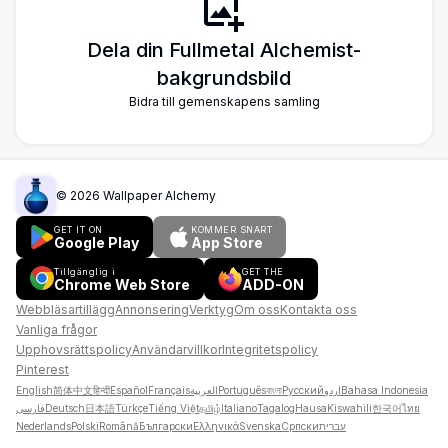
Dela din Fullmetal Alchemist-
bakgrundsbild
Bidra till gemenskapens samling
©
2026
Wallpaper Alchemy
GET IT ON
KOMMER SNART
Google Play
App Store
Tillgänglig i
GET THE
Chrome Web Store
ADD-ON
Webbläsartillägg
Annonsering
Verktyg
Om oss
Kontakta oss
Vanliga frågor
Upphovsrättspolicy
Användarvillkor
Integritetspolicy
Pinterest
English
简体中文
हिन्दी
Español
Français
العربية
Português
বাংলা
Русский
اردو
Bahasa Indonesia
فارسی
Deutsch
日本語
Türkçe
Tiếng Việt
தமிழ்
Italiano
Tagalog
Hausa
Kiswahili
한국어
ไทย
Nederlands
Polski
Română
Български
Ελληνικά
Svenska
Српски
עברית