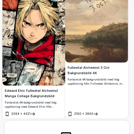
Fullmetal Alchemist 3 Oct
Bakgrundsbild 4K
Fantastisk 4K-bakgrundsbild med hög
upplösning från Fullmetal Alchemist, med
ett klassiskt oljemålningslandskap och det
Edward Elric Fullmetal Alchemist
ikoniska handskrivna meddelandet 'Don't
Manga Collage Bakgrundsbild
Forget 3 Oct 11', som blandar anime-känsla
med renässanskonstens estetik.
Fantastisk 4K-bakgrundsbild med hög
upplösning med Edward Elric från
Fullmetal Alchemist, omgiven av ett
2064
×
4421
2160
×
3840
dynamiskt mangapanel-collage med
Öppna
Öppna
blixteffekter, gyllene ögon och den
ikoniska röda kappan i dramatisk anime-
konststil.