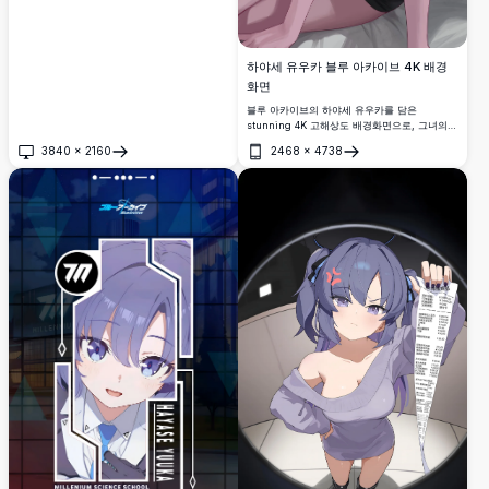
하야세 유우카 블루 아카이브 4K 배경
화면
블루 아카이브의 하야세 유우카를 담은
stunning 4K 고해상도 배경화면으로, 그녀의
상징적인 보라색 트윈테일과 후광이 특징입니
3840
×
2160
2468
×
4738
다. 그녀는 검은 옷을 입고 매혹적인 표정과 부
열기
열기
드러운 홍조를 띠며 우아하게 앉아 있습니다.