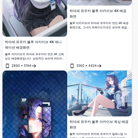
하야세 유우카 블루 아카이브 4K 배경
화면
블루 아카이브의 하야세 유우카의 멋진 4K 배경
화면으로, 그녀의 트레이드마크인 보라색 쌍갈
래 머리와 오피스 복장이 특징입니다. 정교한 음
영 처리가 된 고해상도 애니메이션 아트로 데스
크탑 배경화면으로 완벽합니다.
하야세 유우카 블루 아카이브 4K 애니
메이션 배경화면
블루 아카이브의 하야세 유우카의 멋진 4K 고해
상도 배경화면입니다. 상징적인 보라색 머리카
락, 파란 눈, 파란 넥타이가 달린 교복, 그리고
2890
×
5194
3360
×
4424
현대적인 실내 배경에서의 특유의 후광이 특징
열기
열기
입니다.
하야세 유우카 블루 아카이브 옥상 배경
화면
블루 아카이브의 하야세 유우카가 밀레니엄 사