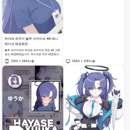
하야세 유우카 블루 아카이브 4K 애니
메이션 배경화면
블루 아카이브의 하야세 유우카의 멋진 4K 고해
상도 배경화면입니다. 부드러운 야외 배경에서
파란색 밀레니엄 티셔츠와 목걸이 배지를 착용
2160
×
3840
3960
×
2160
한 그녀의 상징적인 라벤더 머리카락과 부드러
열기
열기
운 미소가 특징입니다.