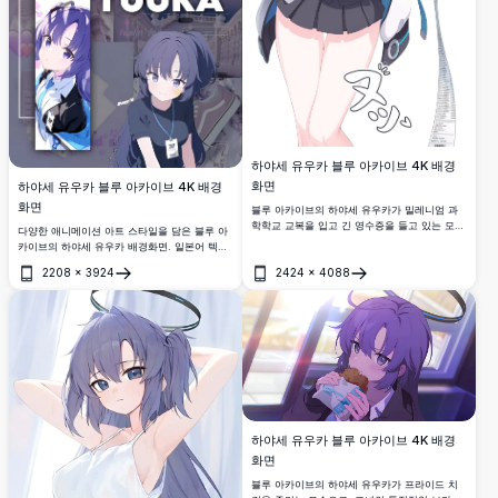
하야세 유우카 블루 아카이브 4K 배경
화면
하야세 유우카 블루 아카이브 4K 배경
화면
블루 아카이브의 하야세 유우카가 밀레니엄 과
학학교 교복을 입고 긴 영수증을 들고 있는 모습
다양한 애니메이션 아트 스타일을 담은 블루 아
입니다. 보라색 트윈테일, 미래적인 헤일로, 청
카이브의 하야세 유우카 배경화면. 일본어 텍스
록색 재킷이 돋보이는 놀라운 4K 고해상도 아트
트와 세련된 타이포그래피로 유우카의 상징적인
2208
×
3924
2424
×
4088
워크입니다.
모습을 보여주는 보라색 테마 미적 콜라주. 팬들
열기
열기
에게 완벽한 선택.
하야세 유우카 블루 아카이브 4K 배경
화면
블루 아카이브의 하야세 유우카가 프라이드 치