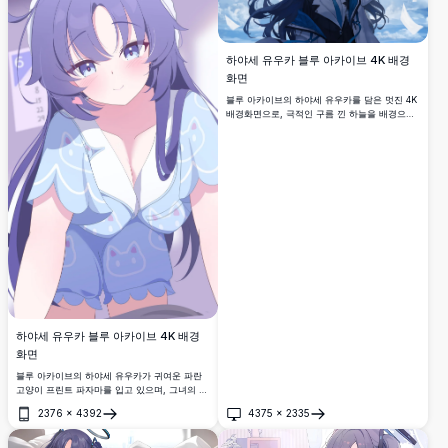
하야세 유우카 블루 아카이브 4K 배경
화면
블루 아카이브의 하야세 유우카를 담은 멋진 4K
배경화면으로, 극적인 구름 낀 하늘을 배경으로
그녀의 상징적인 진한 파란색 트윈테일과 파란
눈이 돋보입니다. 시네마틱한 바람에 휘날리는
미적 감각의 고해상도 애니메이션 아트.
하야세 유우카 블루 아카이브 4K 배경
화면
블루 아카이브의 하야세 유우카가 귀여운 파란
고양이 프린트 파자마를 입고 있으며, 그녀의 트
레이드마크인 보라색 머리카락과 하얀 리본이
2376
×
4392
4375
×
2335
특징입니다. 몽환적인 보라색 배경의 부드럽게
열기
열기
조명된 고해상도 애니메이션 배경화면입니다.