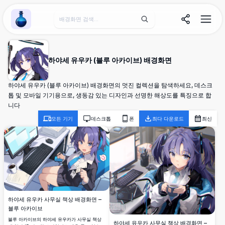
Wallpaper Alchemy
하야세 유우카 (블루 아카이브) 배경화면
하야세 유우카 (블루 아카이브) 배경화면의 멋진 컬렉션을 탐색하세요, 데스크
톱 및 모바일 기기용으로, 생동감 있는 디자인과 선명한 해상도를 특징으로 합
니다
모든 기기
데스크톱
폰
최다 다운로드
최신
하야세 유우카 사무실 책상 배경화면 –
블루 아카이브
블루 아카이브의 하야세 유우카가 사무실 책상
하야세 유우카 사무실 책상 배경화면 –