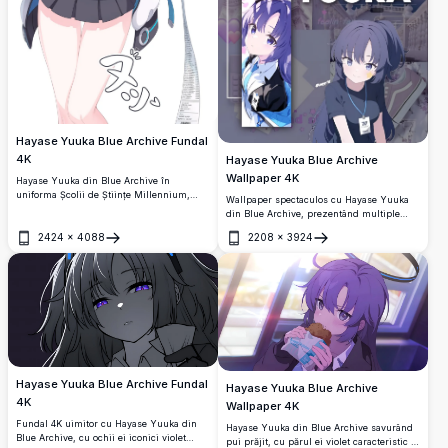
Hayase Yuuka Blue Archive Fundal
4K
Hayase Yuuka Blue Archive
Wallpaper 4K
Hayase Yuuka din Blue Archive în
uniforma Școlii de Științe Millennium,
Wallpaper spectaculos cu Hayase Yuuka
ținând o chitanță lungă. Prezintă twintails
din Blue Archive, prezentând multiple
violet, halo futurist și o jachetă teal în
stiluri de artă anime. Colaj estetic în tonuri
2424
×
4088
2208
×
3924
artwork uimitor de înaltă rezoluție 4K.
de mov care evidențiază aspectul iconic al
Deschide
Deschide
lui Yuuka, cu text japonez și tipografie
stilată. Perfect pentru fani.
Hayase Yuuka Blue Archive Fundal
Hayase Yuuka Blue Archive
4K
Wallpaper 4K
Fundal 4K uimitor cu Hayase Yuuka din
Hayase Yuuka din Blue Archive savurând
Blue Archive, cu ochii ei iconici violet
pui prăjit, cu părul ei violet caracteristic și