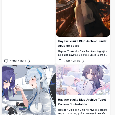
Hayase Yuuka Blue Archive Fundal
Apus de Soare
Hayase Yuuka din Blue Archive stă grațios
pe o alee pavată cu pietre cubice la ora de
aur, cu părul ei închis la culoare fluturând
4200
×
1638
2160
×
3840
în vânt, halo-ul strălucind deasupra
Deschide
Deschide
capului ei pe fundalul unui apus de soare
spectaculos dintr-un oraș japonez.
Hayase Yuuka Blue Archive Tapet
Camera Confortabilă
Hayase Yuuka din Blue Archive relaxându-
se pe o canapea, ținând o ceașcă de cafea