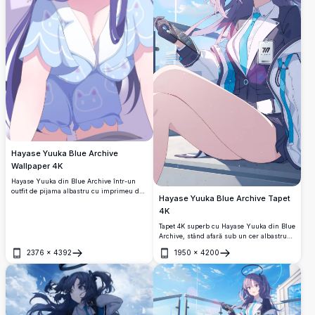
Hayase Yuuka Blue Archive
Wallpaper 4K
Hayase Yuuka din Blue Archive într-un
outfit de pijama albastru cu imprimeu de
Hayase Yuuka Blue Archive Tapet
pisici, cu părul ei violet caracteristic și o
4K
panglică albă. Un wallpaper anime în
rezoluție înaltă, cu iluminare blândă și un
Tapet 4K superb cu Hayase Yuuka din Blue
fundal violet de vis.
Archive, stând afară sub un cer albastru
strălucitor. Poartă uniforma sa iconică de
2376
×
4392
1950
×
4200
la Millennium Science School cu o cravată
Deschide
Deschide
verde-albăstruie, ținând un dispozitiv cu
un halo luminos deasupra capului.