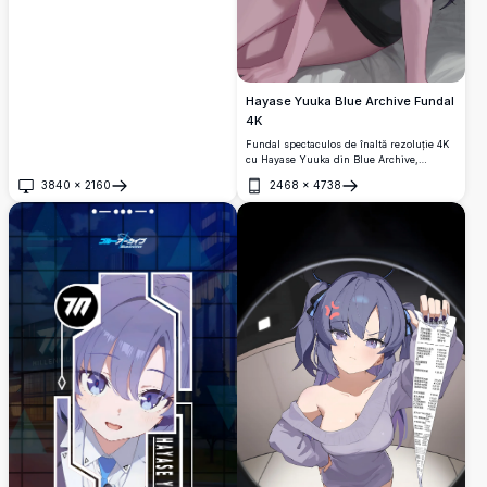
Hayase Yuuka Blue Archive Fundal
4K
Fundal spectaculos de înaltă rezoluție 4K
cu Hayase Yuuka din Blue Archive,
prezentând cozile ei gemene iconice violet
3840
×
2160
2468
×
4738
și halo. Stă grațios într-un outfit negru cu
Deschide
Deschide
o expresie captivantă și un blush delicat.