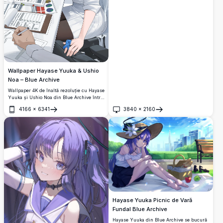
și o pernă în formă de inimă. Un tapet
anime 4K senin, în tonuri pastelate, cu
estetică interioară delicată și o atmosferă
caldă și liniștitoare.
Wallpaper Hayase Yuuka & Ushio
Noa – Blue Archive
Wallpaper 4K de înaltă rezoluție cu Hayase
Yuuka și Ushio Noa din Blue Archive într-
o scenă detaliată de întâlnire la birou,
4166
×
6341
3840
×
2160
analizând documente și grafice într-un
Deschide
Deschide
stil artistic anime vibrant.
Hayase Yuuka Picnic de Vară
Fundal Blue Archive
Hayase Yuuka din Blue Archive se bucură