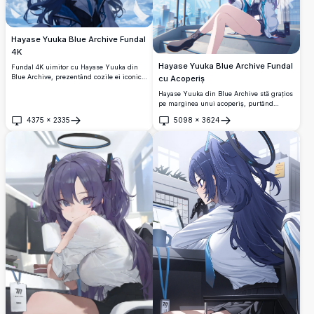
Hayase Yuuka Blue Archive Fundal
4K
Hayase Yuuka Blue Archive Fundal
Fundal 4K uimitor cu Hayase Yuuka din
Blue Archive, prezentând cozile ei iconice
cu Acoperiș
de culoare albastru închis și ochii albaștri
Hayase Yuuka din Blue Archive stă grațios
pe fundalul unui cer înnorat dramatic.
pe marginea unui acoperiș, purtând
Artă anime de înaltă rezoluție cu o estetică
uniforma școlii Millennium Science
cinematografică în bătaia vântului.
4375
×
2335
5098
×
3624
School. Un peisaj urban futurist și un cer
Deschide
Deschide
albastru strălucitor creează un fundal
anime 4K de înaltă rezoluție uimitor.