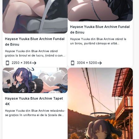
Hayase Yuuka Blue Archive Fundal
de Birou
Hayase Yuuka Blue Archive Fundal
Hayase Yuuka din Blue Archive stând la
un birou, purtând cămașa ei albă
de Birou
caracteristică și fusta neagră cu o cravată
Hayase Yuuka din Blue Archive stând
albastră. Operă de artă anime de înaltă
grațios la biroul ei de lucru, ținând o cană
calitate 4K cu umbre detaliate și o
de cafea. Prezentând cozile ei iconice
compoziție vizuală uimitoare.
2250
×
3954
3304
×
5200
violet, halo-ul întunecat și bluza albă în
Deschide
Deschide
uimitorul stil de artă anime 4K la rezoluție
înaltă.
Hayase Yuuka Blue Archive Tapet
4K
Hayase Yuuka din Blue Archive relaxându-
se grațios în uniforma ei de la Școala de
Științe Millennium. Tapet anime uimitor în
4K la rezoluție înaltă, cu ilustrații
detaliate, păr violet și halo-ul caracteristic
într-un cadru interior relaxat.