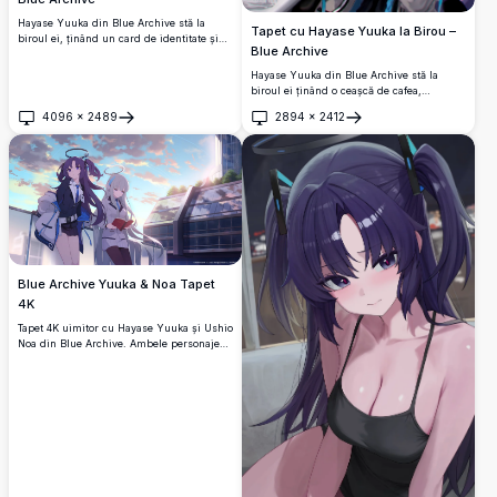
Hayase Yuuka din Blue Archive stă la
Tapet cu Hayase Yuuka la Birou –
biroul ei, ținând un card de identitate și
Blue Archive
un stylus. Prezintă un monitor, tastatură și
o ceașcă de cafea într-un stil anime 4K
Hayase Yuuka din Blue Archive stă la
vibrant și curat.
biroul ei ținând o ceașcă de cafea,
înconjurată de un computer, tastatură și
4096
×
2489
2894
×
2412
papetărie. Un tapet anime superb în
Deschide
Deschide
rezoluție înaltă, cu tonuri albastre reci și
ilustrații detaliate.
Blue Archive Yuuka & Noa Tapet
4K
Tapet 4K uimitor cu Hayase Yuuka și Ushio
Noa din Blue Archive. Ambele personaje
poartă uniforme școlare cu halouri, stând
în fața unui cer spectaculos de apus cu
clădiri moderne în fundal.