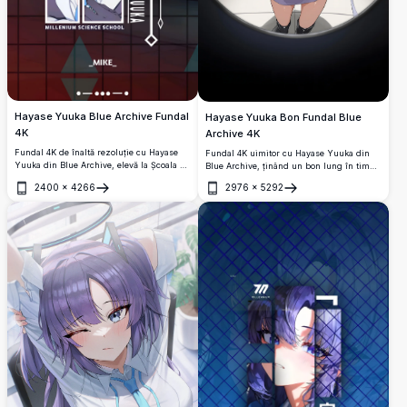
Hayase Yuuka Blue Archive Fundal
Hayase Yuuka Bon Fundal Blue
4K
Archive 4K
Fundal 4K de înaltă rezoluție cu Hayase
Fundal 4K uimitor cu Hayase Yuuka din
Yuuka din Blue Archive, elevă la Școala de
Blue Archive, ținând un bon lung în timp
Științe Millenium cu păr violet și ochi
ce poartă un pulover cu umerii goi. Artă
2400
×
4266
2976
×
5292
albaștri, prezentând o artă anime
anime de înaltă rezoluție cu părul ei violet
Deschide
Deschide
uimitoare cu un design dinamic în stil
caracteristic și cozi duble într-o
card.
perspectivă dramatică fisheye.