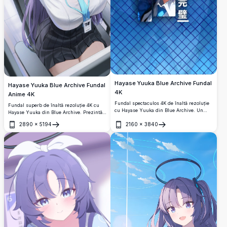
Hayase Yuuka Blue Archive Fundal
Hayase Yuuka Blue Archive Fundal
4K
Anime 4K
Fundal spectaculos 4K de înaltă rezoluție
Fundal superb de înaltă rezoluție 4K cu
cu Hayase Yuuka din Blue Archive. Un
Hayase Yuuka din Blue Archive. Prezintă
design captivant de artă anime cu panou
părul ei iconic violet, ochii albaștri,
2890
×
5194
2160
×
3840
divizat, estetică albastră, fundal cu gard
uniforma școlară cu cravată albastră și
Deschide
Deschide
din zale și kanji japonez cu semnificația
halo-ul său caracteristic într-un cadru
'perfect'.
modern de interior.