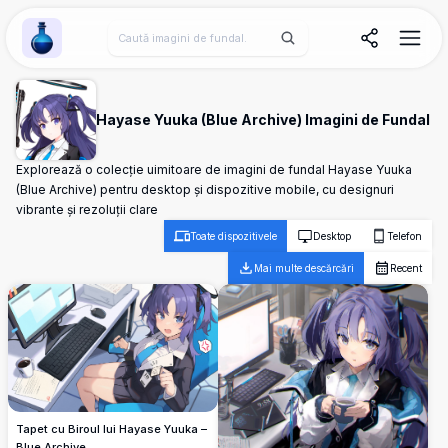
Wallpaper Alchemy
Hayase Yuuka (Blue Archive) Imagini de Fundal
Explorează o colecție uimitoare de imagini de fundal Hayase Yuuka
(Blue Archive) pentru desktop și dispozitive mobile, cu designuri
vibrante și rezoluții clare
Toate dispozitivele
Desktop
Telefon
Mai multe descărcări
Recent
Tapet cu Biroul lui Hayase Yuuka –
Blue Archive