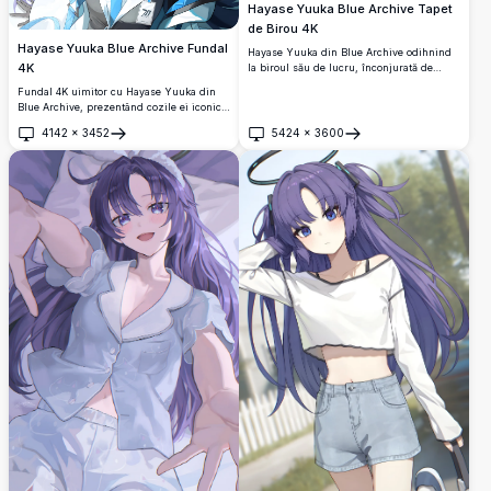
Hayase Yuuka Blue Archive Tapet
de Birou 4K
Hayase Yuuka Blue Archive Fundal
Hayase Yuuka din Blue Archive odihnind
4K
la biroul său de lucru, înconjurată de
monitoare, tastatură și documente. Tapet
Fundal 4K uimitor cu Hayase Yuuka din
anime spectaculos 4K de înaltă rezoluție,
Blue Archive, prezentând cozile ei iconice
cu părul ei violet caracteristic și ochii
violet, halo-ul strălucitor și ochii ascuțiți
violet.
4142
×
3452
5424
×
3600
violet. Artă anime de înaltă rezoluție cu o
Deschide
Deschide
estetică sci-fi elegantă, perfectă pentru
fundaluri de desktop.