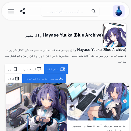
Wallpaper Alchemy
Hayase Yuuka (Blue Archive) وال پیپر
Hayase Yuuka (Blue Archive) وال پیپر کے شاندار مجموعے کی تلاش کریں،
ڈیسک ٹاپ اور موبائل آلات کے لیے، متحرک ڈیزائن اور واضح ریزولوشنز کے
ساتھ
تمام آلات
ڈیسک ٹاپ
فون
سب سے زیادہ ڈاؤن لوڈز
تازہ
ہاياسے يووكا آفس ڈیسک والپیپر
– بلو آرکائیو