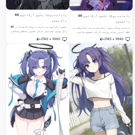
ہایاسے یوکا بلیو آرکائیو 4K
ہایاسے یوکا بلیو آرکائیو 4K
وال پیپر
والپیپر
بلیو آرکائیو سے ہایاسے یوکا کا شاندار 4K
ہایاسے یوکا بلیو آرکائیو سے فرائیڈ چکن سے
وال پیپر، جس میں اس کی مشہور بنفشی چمکتی
لطف اندوز ہوتے ہوئے، ان کے مخصوص جامنی
آنکھیں اور تاریک جمالیات شامل ہیں۔ گرے
بالوں اور ہالو کے ساتھ۔ گرم سنیماٹک روشنی
2160
×
3960
2160
×
3840
اسکیل ٹونز میں موڈی اور ڈرامائی کلوز اپ
اور تفصیلی آرٹ ورک کے ساتھ ایک شاندار 4K
کھولیں
کھولیں
پورٹریٹ کے ساتھ اعلی ریزولیوشن انیمے آرٹ۔
اعلی ریزولیوشن اینیمے والپیپر۔