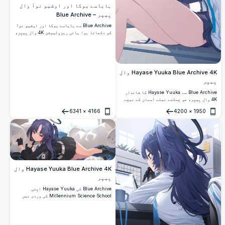
ہایاسے یوکا اور اوشیو نوآ وال
پیپر – Blue Archive
Blue Archive سے ہایاسے یوکا اور اوشیو نوآ
کو دکھاتا ہوا ہائی ریزولیوشن 4K وال پیپر،
جس میں ایک تفصیلی دفتری میٹنگ کا منظر ہے
جہاں وہ دستاویزات اور چارٹس کا جائزہ لے
رہی ہیں، روشن انیمے آرٹ اسٹائل کے ساتھ۔
Hayase Yuuka Blue Archive 4K وال
پیپر
Blue Archive سے Hayase Yuuka کا شاندار
4K وال پیپر، جو چمکتے نیلے آسمان کے نیچے
باہر بیٹھی ہیں۔ وہ اپنی مشہور Millennium
6341
×
4166
4200
×
1950
Science School کی وردی میں ٹیل ٹائی کے
کھولیں
کھولیں
ساتھ، ہاتھ میں ایک ڈیوائس تھامے ہوئے اور
سر کے اوپر چمکتے ہالے کے ساتھ ہیں۔
Hayase Yuuka Blue Archive 4K وال
پیپر
Blue Archive کی Hayase Yuuka اپنی
Millennium Science School کی وردی میں
خوبصورتی سے آرام کرتی ہوئی۔ تفصیلی آرٹ
ورک، بنفشی بالوں اور ایک پرسکون اندرونی
ماحول میں مخصوص ہالو کے ساتھ شاندار 4K
ہائی ریزولیوشن انیمے وال پیپر۔