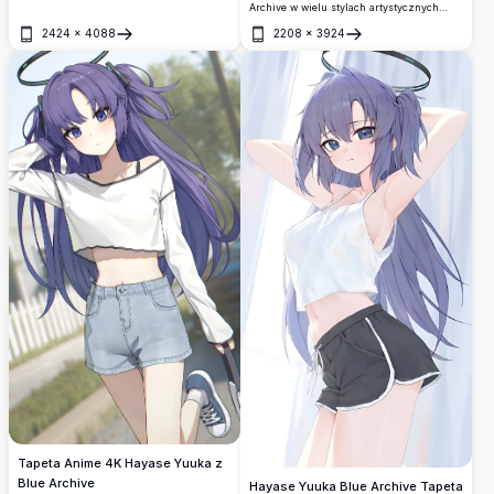
długi paragon. Charakteryzuje się
Archive w wielu stylach artystycznych
fioletowymi twintailami, futurystyczną
anime. Fioletowy kolaż estetyczny
2424
×
4088
2208
×
3924
aureolą i turkusową kurtką w
prezentujący kultowy wygląd Yuuki z
Otwórz
Otwórz
oszałamiającej grafice w rozdzielczości
japońskim tekstem i stylową typografią.
4K.
Idealne dla fanów.
Tapeta Anime 4K Hayase Yuuka z
Blue Archive
Hayase Yuuka Blue Archive Tapeta