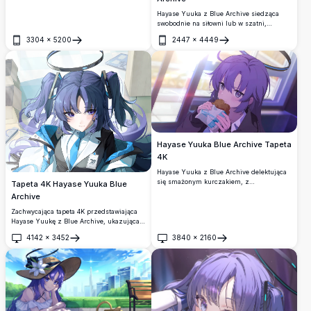
spódnicę z niebieskim krawatem.
Hayase Yuuka z Blue Archive siedząca
Wysokiej jakości grafika anime 4K z
swobodnie na siłowni lub w szatni,
szczegółowym cieniowaniem i
trzymająca kartonik z napojem.
zachwycającą kompozycją wizualną.
3304
×
5200
2447
×
4449
Przedstawia jej ikoniczne fioletowe włosy,
Otwórz
Otwórz
gwiazdkowy znak na twarzy i fioletowe
oczy w zachwycającej animowanej grafice
4K w wysokiej rozdzielczości.
Hayase Yuuka Blue Archive Tapeta
4K
Hayase Yuuka z Blue Archive delektująca
się smażonym kurczakiem, z
Tapeta 4K Hayase Yuuka Blue
charakterystycznymi fioletowymi włosami i
Archive
halo. Oszałamiająca tapeta anime w
rozdzielczości 4K z ciepłym
Zachwycająca tapeta 4K przedstawiająca
kinematograficznym oświetleniem i
Hayase Yuukę z Blue Archive, ukazująca
szczegółową grafiką.
jej charakterystyczne fioletowe podwójne
4142
×
3452
3840
×
2160
kucyki, świecącą aureolę i przenikliwe
Otwórz
Otwórz
fioletowe oczy. Wysokiej rozdzielczości
grafika anime o eleganckim estetyce sci-fi,
idealna jako tło pulpitu.