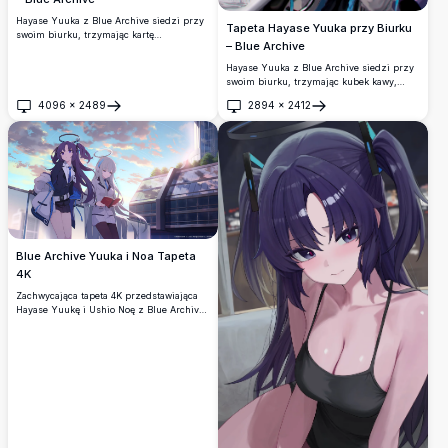
Hayase Yuuka z Blue Archive siedzi przy
Tapeta Hayase Yuuka przy Biurku
swoim biurku, trzymając kartę
– Blue Archive
identyfikacyjną i rysik. W tle monitor,
klawiatura i filiżanka kawy w czystym,
Hayase Yuuka z Blue Archive siedzi przy
żywym stylu anime 4K.
swoim biurku, trzymając kubek kawy,
otoczona komputerem, klawiaturą i
4096
×
2489
2894
×
2412
przyborami biurowymi. Oszałamiająca
Otwórz
Otwórz
tapeta anime w wysokiej rozdzielczości z
chłodnymi niebieskimi odcieniami i
szczegółową grafiką.
Blue Archive Yuuka i Noa Tapeta
4K
Zachwycająca tapeta 4K przedstawiająca
Hayase Yuukę i Ushio Noę z Blue Archive.
Obie postaci ubrane są w szkolne
mundurki z aureolami, stojąc na tle
zapierającego dech w piersiach zachodu
słońca z nowoczesnymi budynkami w tle.