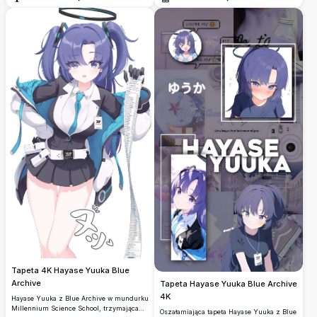
Otwórz
Otwórz
delikatny uśmiech, ubrana w niebieski T-
shirt Millennium z identyfikatorem na
smyczy w miękkim plenerowym
otoczeniu.
Tapeta 4K Hayase Yuuka Blue
Archive
Tapeta Hayase Yuuka Blue Archive
4K
Hayase Yuuka z Blue Archive w mundurku
Millennium Science School, trzymająca
Oszałamiająca tapeta Hayase Yuuka z Blue