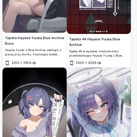
Tapeta Hayase Yuuka Blue Archive
Tapeta 4K Hayase Yuuka Blue
Biuro
Archive
Hayase Yuuka z Blue Archive siedząca z
Tapeta 4K w wysokiej rozdzielczości
gracją przy biurku, trzymająca kubek
przedstawiająca Hayase Yuukę z Blue
kawy. Przedstawia jej ikoniczne fioletowe
Archive, uczennicę Millenium Science
2250
×
3954
2400
×
4266
twintaile, ciemną aureolę i białą bluzkę w
School z fioletowymi włosami i niebieskimi
Otwórz
Otwórz
oszałamiającym stylu anime w
oczami, prezentująca zachwycającą
rozdzielczości 4K.
grafikę anime w dynamicznym designie w
stylu kart.