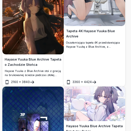
Tapeta 4K Hayase Yuuka Blue
Archive
Oszałamiająca tapeta 4K przedstawiająca
Hayase Yuukę z Blue Archive, z
charakterystycznymi fioletowymi
warkoczami i strojem biurowym. Wysokiej
Hayase Yuuka Blue Archive Tapeta
rozdzielczości grafika anime ze
szczegółowym cieniowaniem, idealna jako
o Zachodzie Słońca
tło pulpitu.
Hayase Yuuka z Blue Archive stoi z gracją
na brukowanej ścieżce podczas złotej
godziny, jej ciemne włosy powiewają na
2160
×
3840
3360
×
4424
wietrze, a halo błyszczy nad jej głową na
Otwórz
Otwórz
tle zapierającego dech w piersiach
zachodu słońca nad japońskim
miasteczkiem.
Hayase Yuuka Blue Archive Tapeta