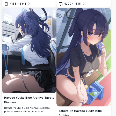
Noę z Blue Archive w szczegółowej scenie
4166
×
6341
4200
×
1638
spotkania biurowego, przeglądających
Otwórz
Otwórz
dokumenty i wykresy w żywym stylu
anime.
Hayase Yuuka Blue Archive Tapeta
Biurowa
Hayase Yuuka z Blue Archive siedząca
Tapeta 4K Hayase Yuuka Blue
przy biurowym biurku, ubrana w
charakterystyczną białą koszulę i czarną
Archive