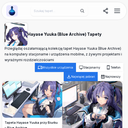
Wallpaper Alchemy
Hayase Yuuka (Blue Archive) Tapety
Przeglądaj oszałamiającą kolekcję tapet Hayase Yuuka (Blue Archive)
na komputery stacjonarne i urządzenia mobilne, z żywymi projektami i
wyraźnymi rozdzielczościami
Wszystkie urządzenia
Stacjonarny
Telefon
Najwięcej pobrań
Najnowszy
Tapeta Hayase Yuuka przy Biurku
– Blue Archive