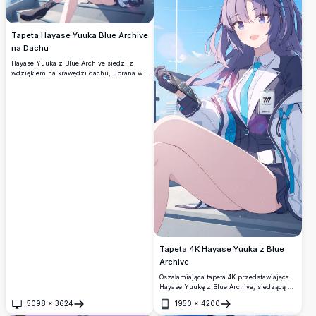
Tapeta Hayase Yuuka Blue Archive
na Dachu
Hayase Yuuka z Blue Archive siedzi z
wdziękiem na krawędzi dachu, ubrana w
mundurek Millennium Science School.
Futurystyczna panorama miasta i jasne
błękitne niebo tworzą zachwycającą tapetę
anime w rozdzielczości 4K.
Tapeta 4K Hayase Yuuka z Blue
Archive
Oszałamiająca tapeta 4K przedstawiająca
Hayase Yuukę z Blue Archive, siedzącą na
zewnątrz pod jasnym błękitnym niebem.
5098
×
3624
1950
×
4200
Ubrana jest w charakterystyczny mundur
Otwórz
Otwórz