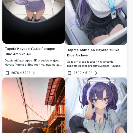
Tapeta Hayase Yuuka Paragon
Tapeta Anime 4K Hayase Yuuka
Blue Archive 4K
Blue Archive
Oszałamiająca tapeta 4K przedstawiająca
Oszałamiająca tapeta 4K w wysokiej
Hayase Yuukę z Blue Archive, trzymającą
rozdzielczości przedstawiająca Hayase
długi paragon w swetrze z odsłoniętymi
Yuukę z Blue Archive. Charakteryzuje się
2976
×
5292
2890
×
5194
ramionami. Wysokiej rozdzielczości
ikonicznym fioletowym włosem,
Otwórz
Otwórz
grafika anime z jej charakterystycznymi
niebieskimi oczami, mundurem szkolnym
fioletowymi włosami i podwójnymi
z niebieskim krawatem oraz
ogonami w dramatycznej perspektywie
charakterystyczną aureolą we
rybie oko.
współczesnym wnętrzu.