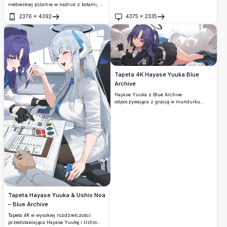
niebieskiej piżamie w nadruk z kotami, z
charakterystycznymi fioletowymi włosami i
2376
×
4392
4375
×
2335
białą wstążką. Wysokorozdzielcza tapeta
Otwórz
Otwórz
anime z miękkim oświetleniem i
marzycielskim fioletowym tłem.
Tapeta 4K Hayase Yuuka Blue
Archive
Hayase Yuuka z Blue Archive
odpoczywająca z gracją w mundurku
Millennium Science School. Oszałamiająca
tapeta anime w wysokiej rozdzielczości 4K
z szczegółową grafiką, fioletowymi
włosami i charakterystyczną aureolą w
relaksującym wnętrzu.
Tapeta Hayase Yuuka & Ushio Noa
– Blue Archive
Tapeta 4K w wysokiej rozdzielczości
przedstawiająca Hayase Yuukę i Ushio