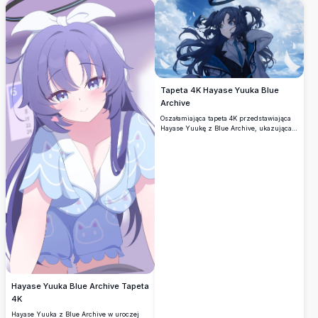
Millennium Science School z morskim
krawatem, trzyma urządzenie, a nad jej
głową unosi się świecąca aureola.
Tapeta 4K Hayase Yuuka Blue
Archive
Oszałamiająca tapeta 4K przedstawiająca
Hayase Yuukę z Blue Archive, ukazująca
jej charakterystyczne ciemnoniebieskie
twintails i niebieskie oczy na tle
dramatycznego zachmurzonego nieba.
Wysokiej rozdzielczości grafika anime z
kinową estetyką rozwiewanych przez wiatr
włosów.
Hayase Yuuka Blue Archive Tapeta
4K
Hayase Yuuka z Blue Archive w uroczej