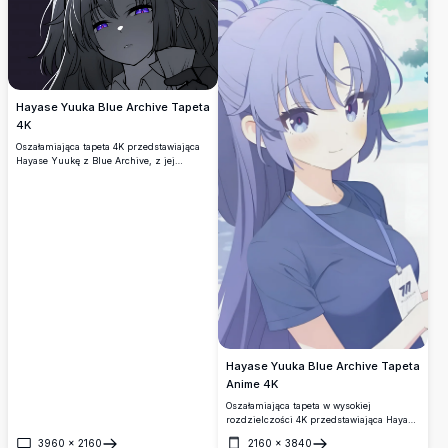
falbaniastą spódnicą.
Hayase Yuuka Blue Archive Tapeta
4K
Oszałamiająca tapeta 4K przedstawiająca
Hayase Yuukę z Blue Archive, z jej
charakterystycznymi fioletowymi
świecącymi oczami i mroczną estetyką.
Wysokiej rozdzielczości grafika anime z
nastrojowym, dramatycznym portretem z
bliska w odcieniach szarości.
Hayase Yuuka Blue Archive Tapeta
Anime 4K
Oszałamiająca tapeta w wysokiej
rozdzielczości 4K przedstawiająca Hayase
Yuukę z Blue Archive. Prezentuje jej
3960
×
2160
2160
×
3840
charakterystyczne lawendowe włosy i