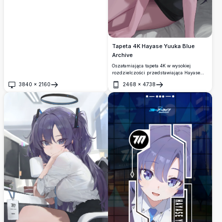
Tapeta 4K Hayase Yuuka Blue
Archive
Oszałamiająca tapeta 4K w wysokiej
rozdzielczości przedstawiająca Hayase
Yuukę z Blue Archive, z jej
3840
×
2160
2468
×
4738
charakterystycznymi fioletowymi twin
Otwórz
Otwórz
tailsami i halo. Siedzi elegancko w czarnej
stylizacji z urzekającym wyrazem twarzy i
delikatnym rumieńcem.