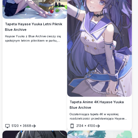
Tapeta Hayase Yuuka Letni Piknik
Blue Archive
Hayase Yuuka z Blue Archive cieszy się
spokojnym letnim piknikiem w parku,
ubrana w słomkowy kapelusz z białym
kwiatem lilii i bluzkę z odkrytymi
ramionami, otoczona wiklinowym koszem,
chlebem i jabłkami pod jasnym błękitnym
niebem.
Tapeta Anime 4K Hayase Yuuka
Blue Archive
Oszałamiająca tapeta 4K w wysokiej
rozdzielczości przedstawiająca Hayase
Yuukę z Blue Archive, ukazująca jej
5120
×
3668
2134
×
4100
charakterystyczne fioletowe włosy,
Otwórz
Otwórz
niebieskie oczy i elegancki strój idolki z
detalami w stylu marynarskim i