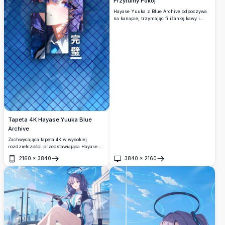
Przytulny Pokój
Hayase Yuuka z Blue Archive odpoczywa
na kanapie, trzymając filiżankę kawy i
poduszkę w kształcie serca. Spokojna
tapeta anime 4K w pastelowych odcieniach
z delikatną estetyką wnętrz i ciepłą,
relaksującą atmosferą.
Tapeta 4K Hayase Yuuka Blue
Archive
Zachwycająca tapeta 4K w wysokiej
rozdzielczości przedstawiająca Hayase
Yuukę z Blue Archive. Urzekający projekt
2160
×
3840
3840
×
2160
anime w stylu podzielonego panelu z
Otwórz
Otwórz
niebieską estetyką, tłem z siatki
ogrodzeniowej i japońskim kanji
oznaczającym 'doskonałość'.