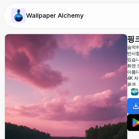
Wallpaper Alchemy
핑크
숨막히
반사합
있습니
화면 
아름다
4K 
풍경,