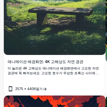
애니메이션 배경화면: 4K 고해상도 자연 경관
이 놀라운 4K 고해상도 애니메이션 배경화면에서 고요한 자연
경관에 푹 빠져보세요. 고요한 호수가 무성한 초록산 사이에 자
리 잡고 있으며, 높이 솟은 나무와 금빛 햇살을 뿜어내는 화려한
태양에 의해 둘러싸여 있습니다. 나무로 만든 벤치는 평화로운
사색을 초대하며, 생생한 색상과 세밀한 예술성을 혼합합니다.
2575
×
4406
열기
놀라운 고품질 비주얼로 데스크탑이나 모바일 화면을 향상시키
기에 완벽합니다.