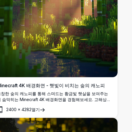
inecraft 4K 배경화면 - 햇빛이 비치는 숲의 캐노피
울창한 숲의 캐노피를 통해 스며드는 황금빛 햇살을 보여주는
 숨막히는 Minecraft 4K 배경화면을 경험해보세요. 고해상도
이미지는 우뚝 솟은 나무들 사이의 빛과 그림자의 마법 같은 상
2400
×
4282
열기
호작용을 포착하여 고요하고 몰입감 있는 숲의 분위기를 연출합
다.