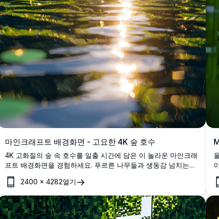
마인크래프트 배경화면 - 고요한 4K 숲 호수
M
4K 고화질의 숲 속 호수를 일출 시간에 담은 이 놀라운 마인크래
프트 배경화면을 경험하세요. 푸르른 나무들과 생동감 넘치는
이
식물이 반짝이는 물을 둘러싸고 있어 황금빛 햇빛을 반사합니
2400
×
4282
열기
다. 게이머에게 완벽한 이 상세한 풍경은 몰입감 있는 블록 미학
으로 데스크톱 또는 모바일 화면을 향상시킵니다.
니