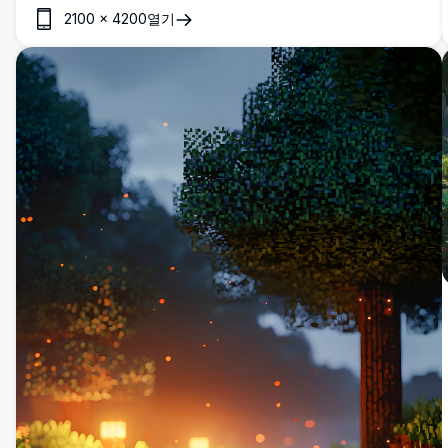
로운 숲, 구불구불한 시냇물, 그리고 먼 산을 배경으로 한 물탑의
2100
×
4200
열기
실루엣을 특징으로 합니다. 자세한 생동감 넘치는 색상과 평온
한 풍경으로 데스크탑이나 모바일 화면을 향상시키기에 완벽합
니다. 고품질 배경을 찾는 자연 애호가들에게 이상적입니다.