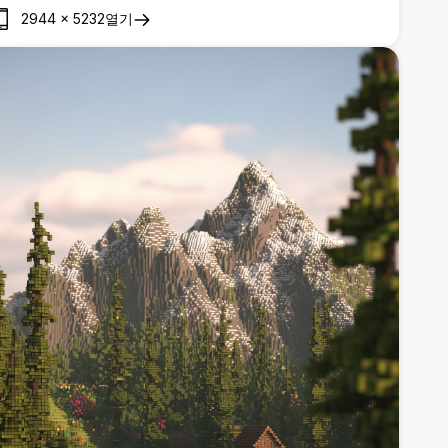
2944
×
5232
열기