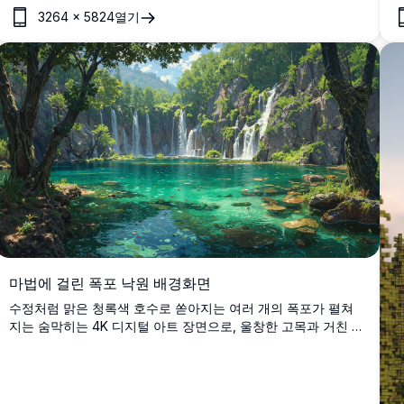
3264
×
5824
열기
마법에 걸린 폭포 낙원 배경화면
수정처럼 맑은 청록색 호수로 쏟아지는 여러 개의 폭포가 펼쳐
지는 숨막히는 4K 디지털 아트 장면으로, 울창한 고목과 거친 절
벽으로 둘러싸여 고요하고 손길이 닿지 않은 자연 낙원을 연상
시킵니다.