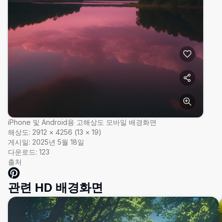
iPhone 및 Android용 고해상도 모바일 배경화면
해상도:
2912
×
4256
(
13
×
19
)
게시일:
2025년 5월 18일
다운로드:
123
출처
관련 HD 배경화면