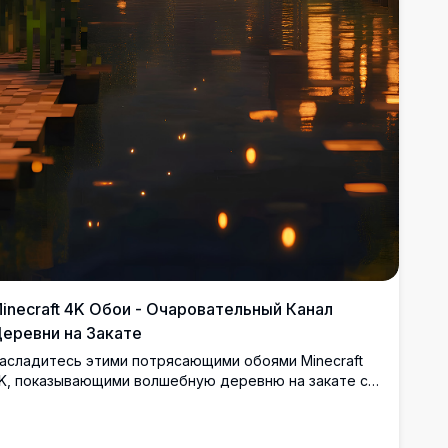
inecraft 4K Обои - Очаровательный Канал
еревни на Закате
асладитесь этими потрясающими обоями Minecraft
K, показывающими волшебную деревню на закате со
ветящимися окнами, плавающими фонарями и
ирными отражениями канала. Эта
ысококачественная работа передает теплую