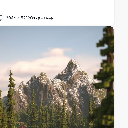
тмосферу уютного вечера в пиксельном мире.
2944
×
5232
Открыть