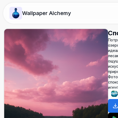
Wallpaper Alchemy
Сп
Потр
озер
идеа
леса
ощущ
иску
прир
Фото
спок
иску