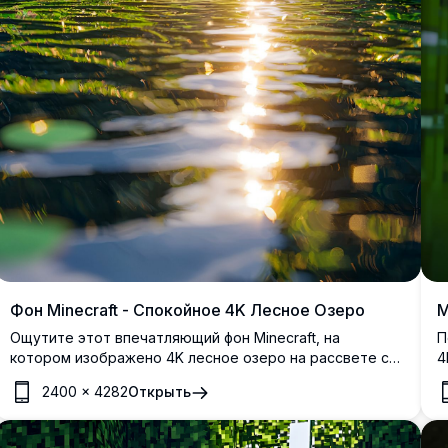
Фон Minecraft - Спокойное 4K Лесное Озеро
M
Ощутите этот впечатляющий фон Minecraft, на
П
котором изображено 4K лесное озеро на рассвете с
4
высоким разрешением. Пышные зеленые деревья и
п
2400
×
4282
Открыть
яркая флора окружают мерцающую воду, отражая
И
золотистый солнечный свет. Идеально для геймеров,
в
этот детализированный пейзаж улучшает ваш рабочий
в