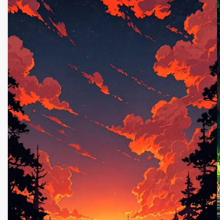
золотистые лучи. Деревянная скамейка приглашает к
мирному созерцанию, смешивая живые цвета и
детализированное искусство. Идеально подходит для
улучшения экрана вашего компьютера или мобильного
устройства с его захватывающими,
высококачественными визуальными эффектами.