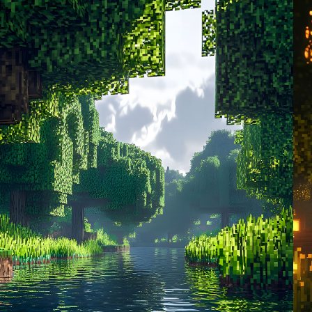
стол или мобильный экран своим захватывающим,
п
блочным очарованием.