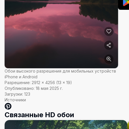
Обои высокого разрешения для мобильных устройств
iPhone и Android
Разрешение:
2912
×
4256
(
13
×
19
)
Опубликовано:
18 мая 2025 г.
Загрузки:
123
Источники
Связанные HD обои