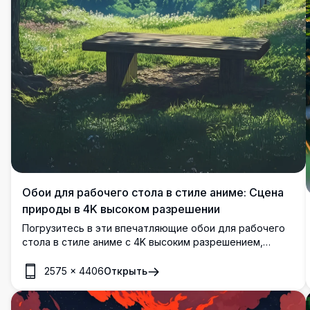
Обои для рабочего стола в стиле аниме: Сцена
природы в 4K высоком разрешении
Погрузитесь в эти впечатляющие обои для рабочего
стола в стиле аниме с 4K высоким разрешением,
изображая умиротворяющую сцену природы.
Спокойное озеро уютно расположено между пышными
2575
×
4406
Открыть
зелеными горами, окруженное возвышающимися
деревьями и сияющим солнцем, отбрасывающим