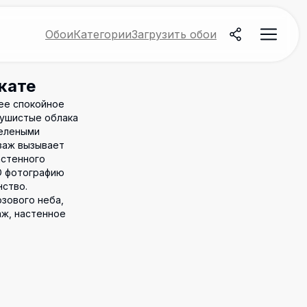
Обои
Категории
Загрузить обои
кате
ее спокойное
Пушистые облака
зелеными
заж вызывает
астенного
HD фотографию
нство.
зового неба,
аж, настенное