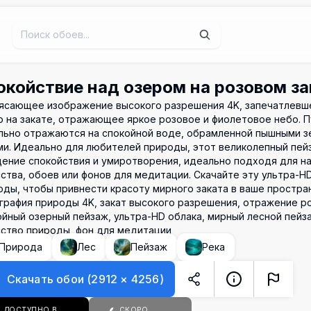
окойствие над озером на розовом за
ясающее изображение высокого разрешения 4K, запечатлевш
о на закате, отражающее яркое розовое и фиолетовое небо. 
льно отражаются на спокойной воде, обрамленной пышными 
ми. Идеально для любителей природы, этот великолепный пей
ение спокойствия и умиротворения, идеально подходя для н
сства, обоев или фонов для медитации. Скачайте эту ультра-
оды, чтобы привнести красоту мирного заката в ваше простра
графия природы 4K, закат высокого разрешения, отражение ро
ойный озерный пейзаж, ультра-HD облака, мирный лесной пейз
сство природы, фон для медитации
Природа
Лес
Пейзаж
Река
Скачать обои
(
2912
×
4256
)
ДОСТУПНО В
СКОРО