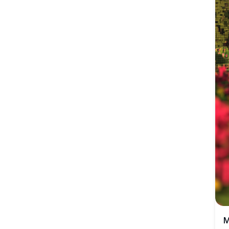
скалистыми утёсами, вызывающая ощущение
безмятежного, нетронутого природного рая.
M