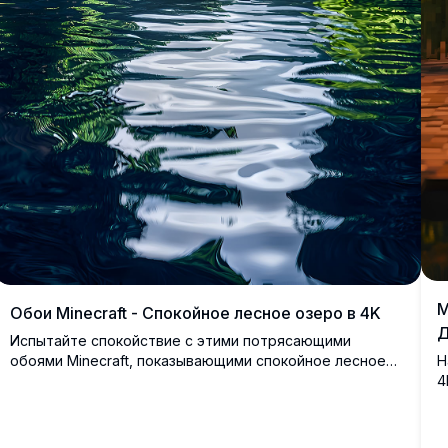
M
Обои Minecraft - Спокойное лесное озеро в 4K
Д
Испытайте спокойствие с этими потрясающими
обоями Minecraft, показывающими спокойное лесное
Н
озеро в четком разрешении 4K. Изображение
4
великолепно захватывает пикселированную буйную
с
зелень и отражающую воду, предлагая
м
захватывающий виртуальный отдых. Разработано для
в