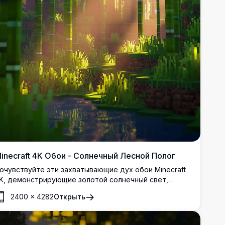
inecraft 4K Обои - Солнечный Лесной Полог
очувствуйте эти захватывающие дух обои Minecraft
K, демонстрирующие золотой солнечный свет,
роникающий сквозь пышный лесной полог.
2400
×
4282
Открыть
зображение высокого разрешения передает
олшебное взаимодействие света и теней среди
ысоких деревьев, создавая безмятежную и