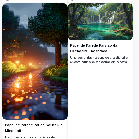
Abrir
Abrir
canal. Esta obra de arte em alta resolução
imagem captura maravilhosamente a
captura o ambiente acolhedor de uma
vegetação pixelada exuberante e a água
noite aconchegante em um mundo
reflexiva, oferecendo uma escapada virtual
pixelizado.
imersiva. Projetada para dispositivos
móveis, esta imagem de alta resolução
traz à vida a atmosfera pacífica de uma
natureza em blocos, perfeita para os
entusiastas do Minecraft que buscam
aprimorar sua interface móvel com um
toque calmante.
Papel de Parede Paraíso da
Cachoeira Encantada
Uma deslumbrante cena de arte digital em
4K com múltiplas cachoeiras em cascata
despejando em um lago turquesa
cristalino, cercado por árvores antigas
exuberantes e penhascos acidentados,
evocando um paraíso natural sereno e
intocado.
Papel de Parede Pôr do Sol no Rio
Minecraft
Mergulhe no mundo encantador de