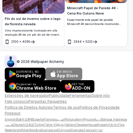
Minecraft Papel de Parede 4K -
Cena Rio Outono Neve
Pôr do sol de inverno sobre o lago
Experimente este papel de parede
da floresta nevada
Minecraft 4K deslumbrante mostrando
árvores outonais vibrantes com folhagem
Uma impressionante ilustração em alta
laranja e vermelha ardente ao longo de um
resolução 4K de um pôr do sol de inverno
rio pacífico. A paisagem coberta de neve
sobre um lago em uma floresta nevada. O
cria uma cena mágica de transição
2100
×
4095
2944
×
5232
céu brilha com tons vibrantes de rosa e
Abrir
Abrir
sazonal com folhas caídas espalhadas
roxo, refletindo na água calma. Árvores
flutuando em água cristalina.
cobertas de neve e uma cerca de madeira
emolduram a paisagem serena, com
bagas vermelhas adicionando um toque
©
2026
Wallpaper Alchemy
de cor. Perfeito para amantes da natureza
e entusiastas da arte que buscam uma
DISPONÍVEL NO
EM BREVE
cena invernal tranquila e de alta
Google Play
App Store
qualidade.
Disponível na
GET THE
Chrome Web Store
ADD-ON
Extensões de navegador
Publicidade
Ferramentas
Sobre nós
Fale conosco
Perguntas frequentes
Política de Direitos Autorais
Termos de uso
Política de Privacidade
Pinterest
English
简体中文
हिन्दी
Español
Français
العربية
Português
বাংলা
Русский
اردو
Bahasa Indonesia
فارسی
Deutsch
日本語
Türkçe
Tiếng Việt
தமிழ்
Italiano
Tagalog
Hausa
Kiswahili
한국어
ไทย
Nederlands
Polski
Română
Български
Ελληνικά
Svenska
Српски
עברית