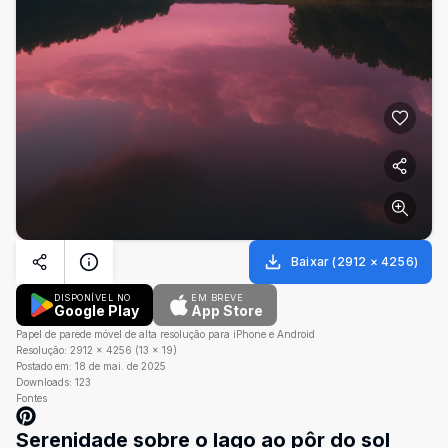
Baixar
(
2912
×
4256
)
DISPONÍVEL NO
EM BREVE
Google Play
App Store
Papel de parede móvel de alta resolução para iPhone e Android
Resolução:
2912
×
4256
(
13
×
19
)
Postado em:
18 de mai. de 2025
Downloads:
123
Fontes
Serenidade sobre o lago ao pôr do sol