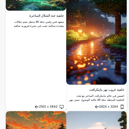
خلفية جنة الشلال الساحرة
مشهد فني رقمي بدقة 4K مذهل يضم شلالات
متعددة متتالية تصب في بحيرة فيروزية صافية
كالكريستال، محاطة بأشجار قديمة خضراء كثيفة
وجروف وعرة، تبعث على الشعور بجنة طبيعية
هادئة وبكر.
خلفية غروب نهر ماينكرافت
انغمس في عالم ماينكرافت الساحر مع هذه
الخلفية المذهلة بدقة 4K عالية الوضوح. تتميز بنهر
بيكسلي يعكس توهج غروب الشمس الدافئ، تلتقط
2160
×
3840
5824
×
3264
هذه الصورة جوهر المناظر الطبيعية الافتراضية
فتح
فتح
الهادئة. مثالية لعشاق الألعاب ومحبي ماينكرافت،
تقع المشهد بين الأشجار المربعة والمياه المتلألئة،
مما يخلق هروبًا رقميًا مثاليًا. حول شاشتك بهذا
العمل الفني الجميل والهادئ المستوحى من
ماينكرافت.