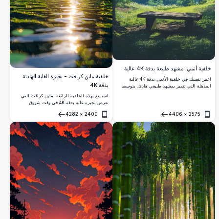
خلفية أنمي: مشهد طبيعة بدقة 4K عالية
خلفية ماين كرافت - بحيرة الغابة الهادئة
اغمر نفسك في خلفية الأنمي بدقة 4K عالية
بدقة 4K
المذهلة التي تتميز بمشهد طبيعي هادئ. يتوسط
بحيرة هادئة بين الجبال الخضراء الخصبة، محاطًا
استمتع بهذه الخلفية الرائعة لماين كرافت التي
بأشجار شاهقة وشمس مشرقة تلقي بأشعتها
تعرض بحيرة غابة بدقة 4K في وقت شروق
الذهبية. مقعد خشبي يدعو للتأمل السلمي، يمزج
الشمس. تكتمل بالمياه اللامعة المحاطة بالأشجار
بين الألوان الزاهية والفن التفصيلي. مثالية
4282
×
2400
4406
×
2575
الخضراء الزاهية والنباتات النابضة بالحياة، التي
فتح
فتح
لتحسين شاشتك المكتبية أو المحمولة بمشاهدها
تعكس أشعة الشمس الذهبية. مثالية لعشاق
الرائعة والعالية الجودة.
الألعاب، هذه المناظر الطبيعية التفصيلية تعزز
شاشتك المكتبية أو المحمولة بسحرها المكعب
الجذاب.