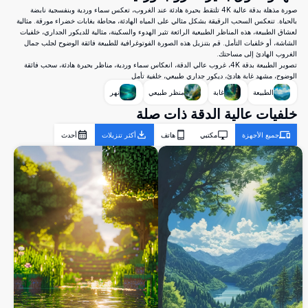
صورة مذهلة بدقة عالية 4K تلتقط بحيرة هادئة عند الغروب، تعكس سماء وردية وبنفسجية نابضة
بالحياة. تنعكس السحب الرقيقة بشكل مثالي على المياه الهادئة، محاطة بغابات خضراء مورقة. مثالية
لعشاق الطبيعة، هذه المناظر الطبيعية الرائعة تثير الهدوء والسكينة، مثالية للديكور الجداري، خلفيات
الشاشة، أو خلفيات التأمل. قم بتنزيل هذه الصورة الفوتوغرافية للطبيعة فائقة الوضوح لجلب جمال
الغروب الهادئ إلى مساحتك.
تصوير الطبيعة بدقة 4K، غروب عالي الدقة، انعكاس سماء وردية، مناظر بحيرة هادئة، سحب فائقة
الوضوح، مشهد غابة هادئ، ديكور جداري طبيعي، خلفية تأمل
الطبيعة
غابة
منظر طبيعي
نهر
خلفيات عالية الدقة ذات صلة
جميع الأجهزة
مكتبي
هاتف
أكثر تنزيلات
أحدث