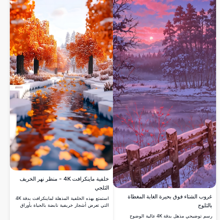
شاشة الهاتف المحمول بألوانه التفصيلية والحيوية
وجوّه الهادئ.
خلفية ماينكرافت 4K - منظر نهر الخريف
الثلجي
غروب الشتاء فوق بحيرة الغابة المغطاة
استمتع بهذه الخلفية المذهلة لماينكرافت بدقة 4K
بالثلوج
التي تعرض أشجار خريفية نابضة بالحياة بأوراق
برتقالية وحمراء متقدة على طول نهر هادئ.
رسم توضيحي مذهل بدقة 4K عالية الوضوح
المنظر الطبيعي المغطى بالثلوج يخلق مشهداً