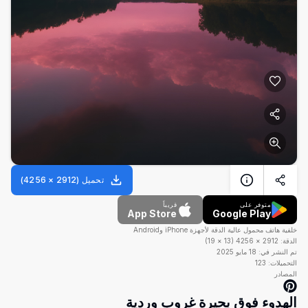
تحميل
(
2912
×
4256
)
متوفر على
قريباً
App Store
Google Play
خلفية هاتف محمول عالية الدقة لأجهزة iPhone وAndroid
الدقة:
2912
×
4256
(
13
×
19
)
تم النشر في:
18 مايو 2025
التحميلات:
123
المصادر
الهدوء فوق بحيرة غروب وردية