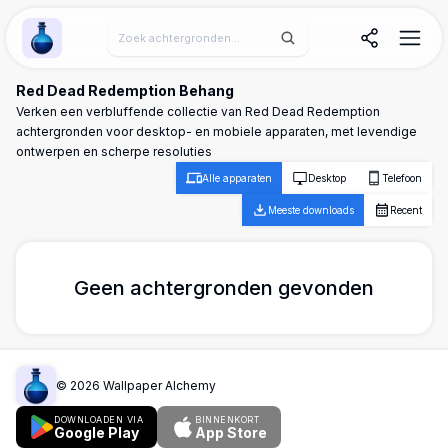
Wallpaper Alchemy
Red Dead Redemption Behang
Verken een verbluffende collectie van Red Dead Redemption
achtergronden voor desktop- en mobiele apparaten, met levendige
ontwerpen en scherpe resoluties
Alle apparaten
Desktop
Telefoon
Meeste downloads
Recent
Geen achtergronden gevonden
©
2026
Wallpaper Alchemy
DOWNLOADEN VIA
BINNENKORT
Google Play
App Store