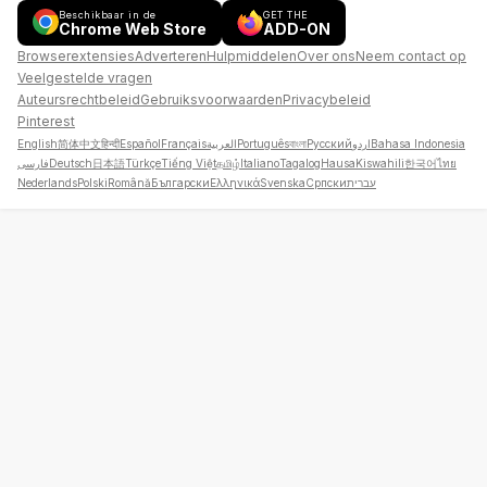
Beschikbaar in de
GET THE
Chrome Web Store
ADD-ON
Browserextensies
Adverteren
Hulpmiddelen
Over ons
Neem contact op
Veelgestelde vragen
Auteursrechtbeleid
Gebruiksvoorwaarden
Privacybeleid
Pinterest
English
简体中文
हिन्दी
Español
Français
العربية
Português
বাংলা
Русский
اردو
Bahasa Indonesia
فارسی
Deutsch
日本語
Türkçe
Tiếng Việt
தமிழ்
Italiano
Tagalog
Hausa
Kiswahili
한국어
ไทย
Nederlands
Polski
Română
Български
Ελληνικά
Svenska
Српски
עברית