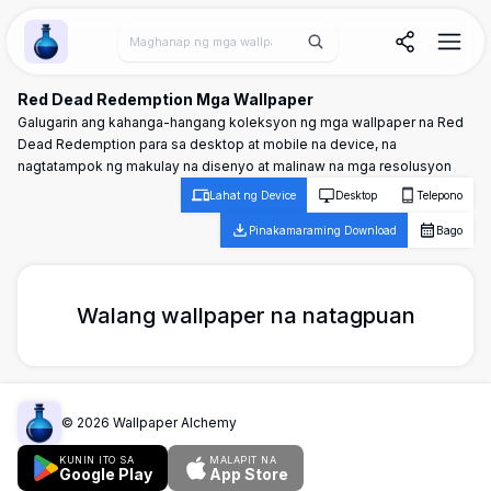
Wallpaper Alchemy
Red Dead Redemption Mga Wallpaper
Galugarin ang kahanga-hangang koleksyon ng mga wallpaper na Red
Dead Redemption para sa desktop at mobile na device, na
nagtatampok ng makulay na disenyo at malinaw na mga resolusyon
Lahat ng Device
Desktop
Telepono
Pinakamaraming Download
Bago
Walang wallpaper na natagpuan
©
2026
Wallpaper Alchemy
KUNIN ITO SA
MALAPIT NA
Google Play
App Store