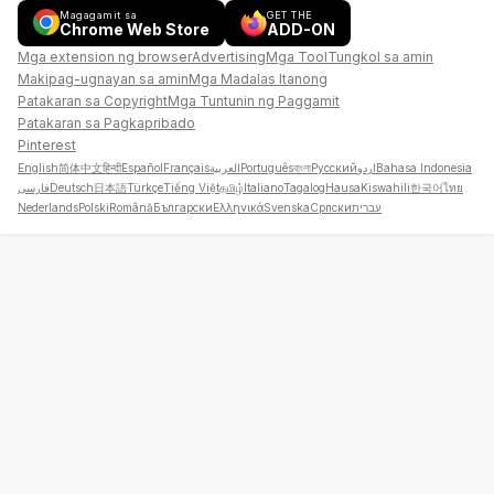
Magagamit sa
GET THE
Chrome Web Store
ADD-ON
Mga extension ng browser
Advertising
Mga Tool
Tungkol sa amin
Makipag-ugnayan sa amin
Mga Madalas Itanong
Patakaran sa Copyright
Mga Tuntunin ng Paggamit
Patakaran sa Pagkapribado
Pinterest
English
简体中文
हिन्दी
Español
Français
العربية
Português
বাংলা
Русский
اردو
Bahasa Indonesia
فارسی
Deutsch
日本語
Türkçe
Tiếng Việt
தமிழ்
Italiano
Tagalog
Hausa
Kiswahili
한국어
ไทย
Nederlands
Polski
Română
Български
Ελληνικά
Svenska
Српски
עברית