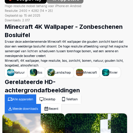
Hoge-resolutie mobiel behang voor iPhone en Android
Resolutie:
2400
×
4282
(
14
×
25
)
Geplaatst op:
15 okt 2025
Downloads:
2.017
Minecraft 4K Wallpaper - Zonbeschenen
Bosluifel
Ervaar deze adembenemende Minecraft 4K wallpaper die gouden zonlicht toont dat
door een weelderige bosluifel stroomt. De hoge resolutie afbeelding vangt het magische
samenspel van licht en schaduwen tussen torenhoge bomen, wat een serene en
meeslepende bossfeer creëert.
Minecraft, 4K wallpaper, hoge resolutie, bos, zonlicht, bomen, natuur, gouden licht,
bosgebied, atmosferisch
Natuur
Bos
Landschap
Minecraft
Rivier
Gerelateerde HD-
achtergrondafbeeldingen
Alle apparaten
Desktop
Telefoon
Meeste downloads
Recent