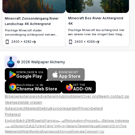
Minecraft Bos Rivier Achtergrond
Minecraft Zonsondergang Rivier
4K
Landschap 4K Achtergrond
Prachtige Minecraft bos achtergrond met
Prachtige Minecraft shader
een serene rivier die slingert door hoog
zonsondergang achtergrond met een
oprijzende bomen met weelderig groen.
serene rivier die gouden licht weerkaatst,
2400
×
4282
2400
×
4266
Een prachtige zonnestraal breekt door het
weelderige blokkerige bomen en een
Openen
Openen
bladerdak en creëert een adembenemend
levendige lucht. Perfecte hoge resolutie 4K
natuurtafereel in hoge resolutie.
achtergrond voor Minecraft-fans en
gamingliefhebbers.
©
2026
Wallpaper Alchemy
DOWNLOADEN VIA
BINNENKORT
Google Play
App Store
Beschikbaar in de
GET THE
Chrome Web Store
ADD-ON
Browserextensies
Adverteren
Hulpmiddelen
Over ons
Neem contact op
Veelgestelde vragen
Auteursrechtbeleid
Gebruiksvoorwaarden
Privacybeleid
Pinterest
English
简体中文
हिन्दी
Español
Français
العربية
Português
বাংলা
Русский
اردو
Bahasa Indonesia
فارسی
Deutsch
日本語
Türkçe
Tiếng Việt
தமிழ்
Italiano
Tagalog
Hausa
Kiswahili
한국어
ไทย
Nederlands
Polski
Română
Български
Ελληνικά
Svenska
Српски
עברית