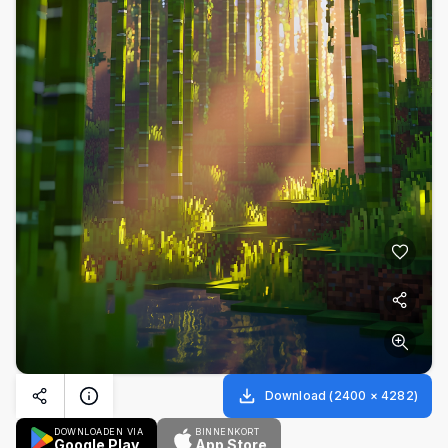
Download
(
2400
×
4282
)
DOWNLOADEN VIA
BINNENKORT
Google Play
App Store