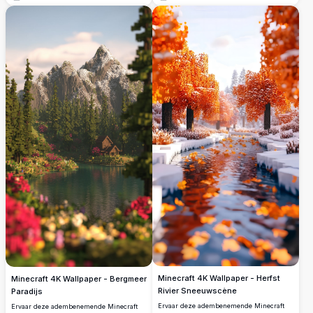
grachtreflecties. Dit hoogresolutie
die de warme gloed van een
kunstwerk vangt de warme sfeer van een
zonsondergang weerspiegelt, vangt deze
gezellige avond in een gepixelde wereld.
afbeelding de essentie van serene virtuele
landschappen. Perfect voor gaming
enthousiastelingen en fans van Minecraft,
de scène speelt zich af temidden van
hoekige bomen en glinsterend water,
waardoor een idyllische digitale
ontsnapping ontstaat. Transformeer je
scherm met dit mooie en rustige
Minecraft-thema kunstwerk.
Minecraft 4K Wallpaper - Herfst
Minecraft 4K Wallpaper - Bergmeer
Rivier Sneeuwscène
Paradijs
Ervaar deze adembenemende Minecraft
Ervaar deze adembenemende Minecraft