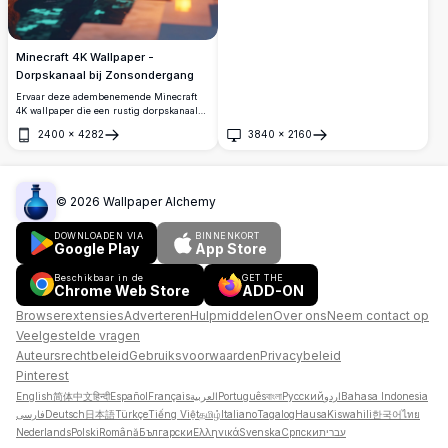
Minecraft 4K Wallpaper -
Dorpskanaal bij Zonsondergang
Ervaar deze adembenemende Minecraft
4K wallpaper die een rustig dorpskanaal
toont dat baadt in gouden
2400
×
4282
3840
×
2160
zonsonderganglicht. De hoge-resolutie
Openen
Openen
scène bevat houten structuren, gloeiende
lantaarns en kristalheldere waterreflecties,
wat een perfecte mix van warmte en rust
creëert in de blokjeswereld.
©
2026
Wallpaper Alchemy
DOWNLOADEN VIA
BINNENKORT
Google Play
App Store
Beschikbaar in de
GET THE
Chrome Web Store
ADD-ON
Browserextensies
Adverteren
Hulpmiddelen
Over ons
Neem contact op
Veelgestelde vragen
Auteursrechtbeleid
Gebruiksvoorwaarden
Privacybeleid
Pinterest
English
简体中文
हिन्दी
Español
Français
العربية
Português
বাংলা
Русский
اردو
Bahasa Indonesia
فارسی
Deutsch
日本語
Türkçe
Tiếng Việt
தமிழ்
Italiano
Tagalog
Hausa
Kiswahili
한국어
ไทย
Nederlands
Polski
Română
Български
Ελληνικά
Svenska
Српски
עברית