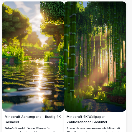
sereen wateroppervlak. Perfecte hoge
resolutie achtergrond voor Minecraft-
liefhebbers.
Minecraft Achtergrond - Rustig 4K
Minecraft 4K Wallpaper -
Bosmeer
Zonbeschenen Bosluifel
Beleef dit verbluffende Minecraft-
Ervaar deze adembenemende Minecraft