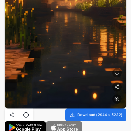
Download
(
2944
×
5232
)
DOWNLOADEN VIA
BINNENKORT
Google Play
App Store