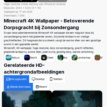
Hoge-resolutie mobiel behang voor iPhone en Android
Resolutie:
2944
×
5232
(
9
×
16
)
Geplaatst op:
17 okt 2025
Downloads:
1.066
Minecraft 4K Wallpaper - Betoverende
Dorpsgracht bij Zonsondergang
Ervaar deze adembenemende Minecraft 4K wallpaper die een magisch dorp bij
zonsondergang toont met gloeiende ramen, drijvende lantaarns en vredige
grachtreflecties. Dit hoogresolutie kunstwerk vangt de warme sfeer van een gezellige
avond in een gepixelde wereld.
Minecraft, 4K wallpaper, hoge resolutie, dorp zonsondergang, gracht reflecties,
gloeiende lantaarns, avond sfeer, pixel kunst, gezellig dorp, warme verlichting
Natuur
Nacht
Gloed
Bos
Landschap
Minec
Gerelateerde HD-
achtergrondafbeeldingen
Alle apparaten
Desktop
Telefoon
Meeste downloads
Recent