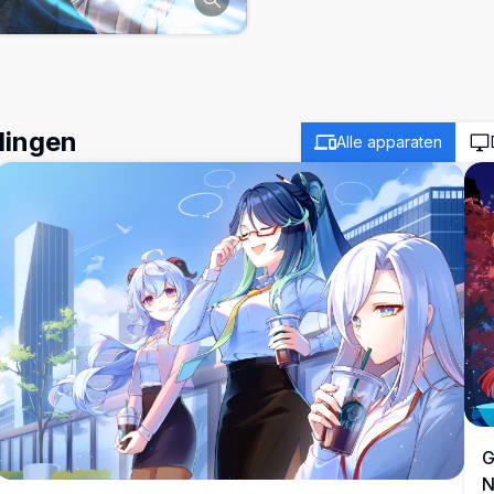
dingen
Alle apparaten
G
N