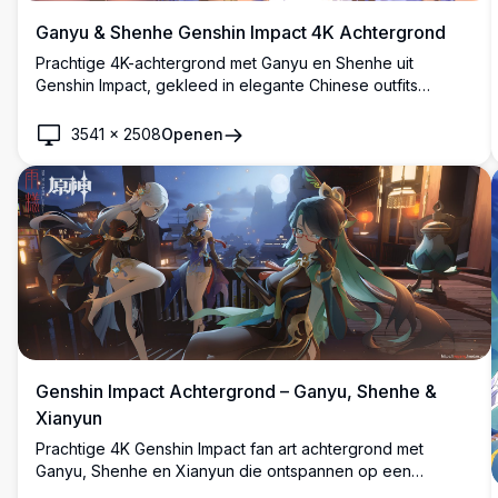
Ganyu & Shenhe Genshin Impact 4K Achtergrond
Prachtige 4K-achtergrond met Ganyu en Shenhe uit
Genshin Impact, gekleed in elegante Chinese outfits
omringd door bloeiende kersenbloesemblaadjes in een
serene anime-kunststijl met hoge resolutie.
3541
×
2508
Openen
Genshin Impact Achtergrond – Ganyu, Shenhe &
Xianyun
Prachtige 4K Genshin Impact fan art achtergrond met
Ganyu, Shenhe en Xianyun die ontspannen op een
maanverlicht balkon in Liyue. Prachtig gedetailleerde