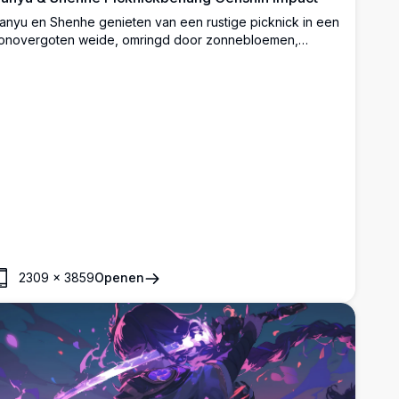
anyu en Shenhe genieten van een rustige picknick in een
onovergoten weide, omringd door zonnebloemen,
ruiven, sandwiches en melkflessen.
2309
×
3859
Openen