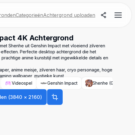
ronden
Categorieën
Achtergrond uploaden
pact 4K Achtergrond
 met Shenhe uit Genshin Impact met vloeiend zilveren
effecten. Perfecte desktop achtergrond die het
prachtige anime kunststijl met ingewikkelde details en
aper, anime meisje, zilveren haar, cryo personage, hoge
gaming wallpaper, mystieke kunst
Videospel
Genshin Impact
Shenhe (Genshin Imp
den
(
3840
×
2160
)