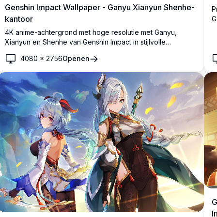
Genshin Impact Wallpaper - Ganyu Xianyun Shenhe-
P
kantoor
G
o
4K anime-achtergrond met hoge resolutie met Ganyu,
e
Xianyun en Shenhe van Genshin Impact in stijlvolle
kantoorkleding, genietend van ijskoude drankjes op een
4080
×
2756
Openen
zonnig dak met een prachtige skyline van de stad op de
achtergrond.
G
I