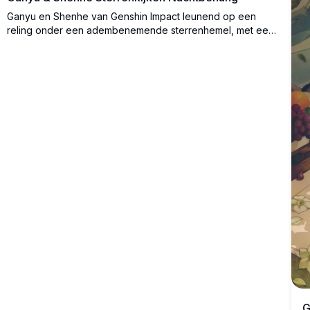
Ganyu en Shenhe van Genshin Impact leunend op een
reling onder een adembenemende sterrenhemel, met een
traditionele pagode op de achtergrond.
G