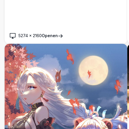
nachtscène met lantaarns, architectuur en een stralende
volle maan als achtergrond.
5274
×
2160
Openen