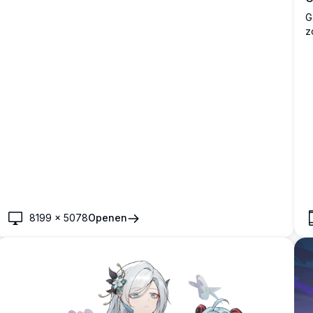
G
z
d
8199
×
5078
Openen