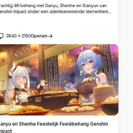
rachtig 4K-behang met Ganyu, Shenhe en Xianyun van
enshin Impact onder een adembenemende sterrenhemel,
mringd door rode herfstbomen en gloeiende lantaarns in
en prachtig gedetailleerde anime-kunststijl.
3840
×
2160
Openen
anyu en Shenhe Feestelijk Feestbehang Genshin
mpact