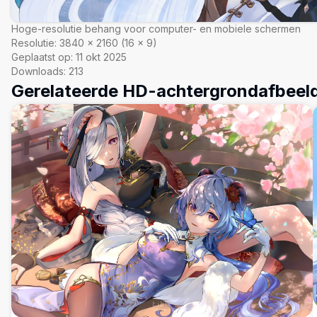
Hoge-resolutie behang voor computer- en mobiele schermen
Resolutie:
3840
×
2160
(
16
×
9
)
Geplaatst op:
11 okt 2025
Downloads:
213
Gerelateerde HD-achtergrondafbeel