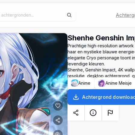
Achterg
Shenhe Genshin Im
Prachtige high-resolution artwork
haar en mystieke blauwe energie-
elegante Cryo personage toont in 
levendige kleuren.
Shenhe, Genshin Impact, 4K wallp
resolutie, desktop achtergrond, 
Anime
Anime Meisje
Achtergrond downloa