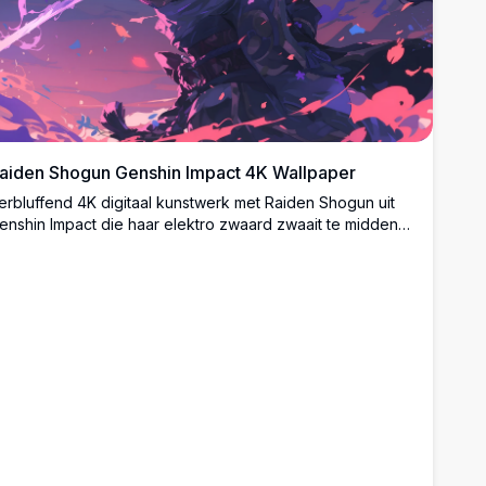
aiden Shogun Genshin Impact 4K Wallpaper
erbluffend 4K digitaal kunstwerk met Raiden Shogun uit
enshin Impact die haar elektro zwaard zwaait te midden
an wervelende paarse energie en kersenbloesem
laadjes. Hoogresolutie anime-stijl illustratie perfect voor
esktop achtergronden met levendige paarse en roze
leurenpalet die een epische gevechtsscène atmosfeer
reëert.