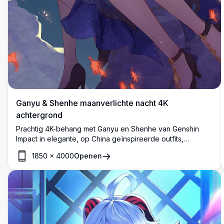
Ganyu & Shenhe maanverlichte nacht 4K
achtergrond
Prachtig 4K-behang met Ganyu en Shenhe van Genshin
Impact in elegante, op China geïnspireerde outfits,
geposeerd onder een gloeiende volle maan omringd door
1850
×
4000
Openen
levendige herfstbladeren in een adembenemend
kunstwerk met hoge resolutie.