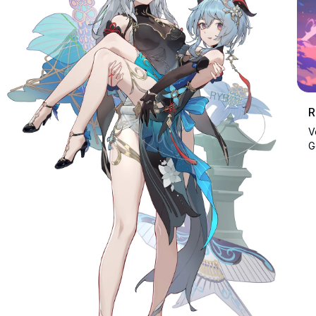
R
V
G
v
b
d
k
c