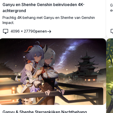
Ganyu en Shenhe Genshin beïnvloeden 4K-
G
e
achtergrond
h
Prachtig 4K-behang met Ganyu en Shenhe van Genshin
d
Impact.
4096
×
2779
Openen
Ganyu & Shenhe Sterrenkijken Nachtbehang