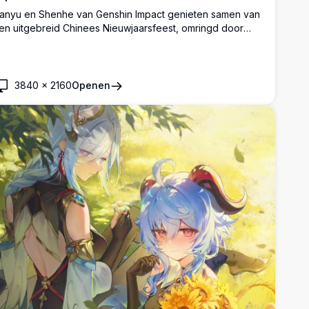
anyu en Shenhe van Genshin Impact genieten samen van
en uitgebreid Chinees Nieuwjaarsfeest, omringd door
ete potten en heerlijke gerechten, met levendig vuurwerk
at de nachtelijke hemel achter hen verlicht.
3840
×
2160
Openen