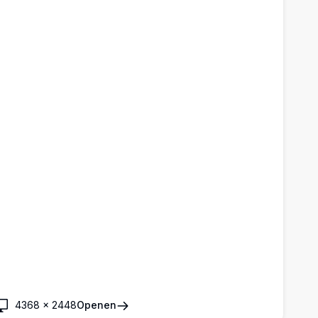
4368
×
2448
Openen