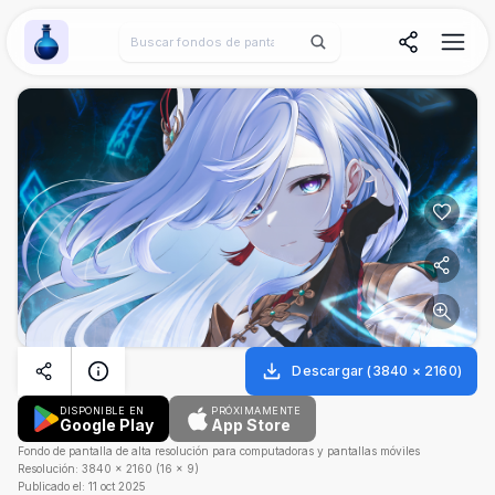
Wallpaper Alchemy
Descargar
(
3840
×
2160
)
DISPONIBLE EN
PRÓXIMAMENTE
Google Play
App Store
Fondo de pantalla de alta resolución para computadoras y pantallas móviles
Resolución:
3840
×
2160
(
16
×
9
)
Publicado el:
11 oct 2025