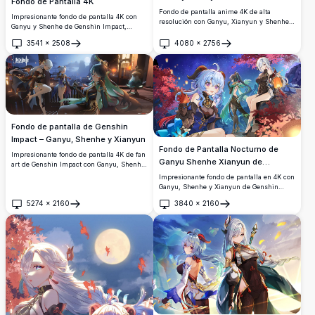
Fondo de Pantalla 4K
Fondo de pantalla anime 4K de alta
Impresionante fondo de pantalla 4K con
resolución con Ganyu, Xianyun y Shenhe
Ganyu y Shenhe de Genshin Impact,
de Genshin Impact con elegante atuendo
vestidas con elegantes atuendos de
de oficina, disfrutando de bebidas frías en
3541
×
2508
4080
×
2756
inspiración china rodeadas de pétalos de
Abrir
Abrir
una azotea soleada con un hermoso
cerezo en flor, en un sereno estilo de arte
horizonte urbano de fondo.
anime de alta resolución.
Fondo de pantalla de Genshin
Impact – Ganyu, Shenhe y Xianyun
Fondo de Pantalla Nocturno de
Impresionante fondo de pantalla 4K de fan
Ganyu Shenhe Xianyun de
art de Genshin Impact con Ganyu, Shenhe
Genshin Impact
y Xianyun relajándose en un balcón
Impresionante fondo de pantalla en 4K con
iluminado por la luna en Liyue. Escena
Ganyu, Shenhe y Xianyun de Genshin
nocturna bellamente detallada con
Impact bajo un impresionante cielo
5274
×
2160
3840
×
2160
linternas, arquitectura y una brillante luna
nocturno estrellado, rodeadas de árboles
Abrir
Abrir
llena de fondo.
otoñales rojos y linternas brillantes en un
estilo de arte anime bellamente detallado.