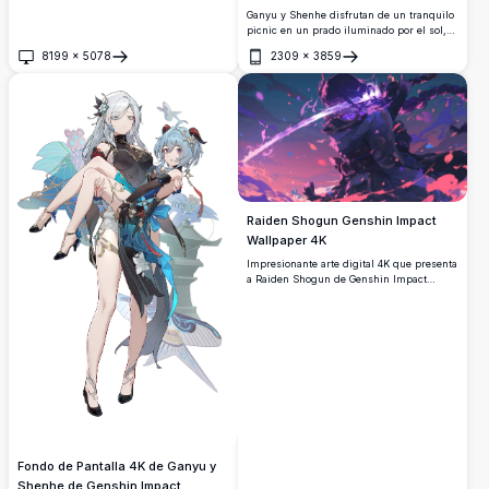
Ganyu y Shenhe disfrutan de un tranquilo
picnic en un prado iluminado por el sol,
rodeadas de girasoles, uvas, sándwiches y
8199
×
5078
2309
×
3859
botellas de leche. Un impresionante fan
Abrir
Abrir
art de Genshin Impact en 4K de alta
resolución con colores vibrantes y una
atmósfera de ensueño.
Raiden Shogun Genshin Impact
Wallpaper 4K
Impresionante arte digital 4K que presenta
a Raiden Shogun de Genshin Impact
blandiendo su espada electro entre
energía púrpura arremolinada y pétalos de
cerezo. Ilustración de alta resolución estilo
anime perfecta para fondos de escritorio
con vibrante paleta de colores púrpura y
rosa creando atmósfera épica de batalla.
Fondo de Pantalla 4K de Ganyu y
Shenhe de Genshin Impact