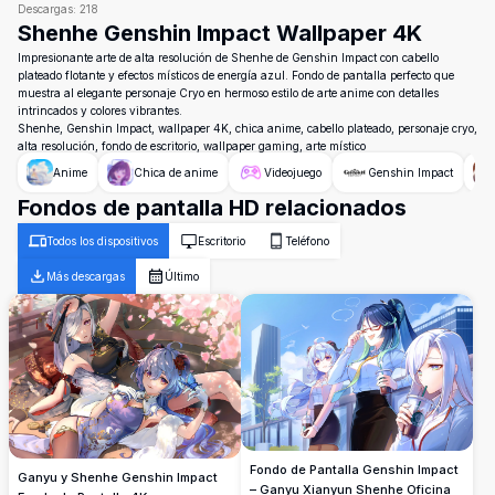
Descargas:
218
Shenhe Genshin Impact Wallpaper 4K
Impresionante arte de alta resolución de Shenhe de Genshin Impact con cabello
plateado flotante y efectos místicos de energía azul. Fondo de pantalla perfecto que
muestra al elegante personaje Cryo en hermoso estilo de arte anime con detalles
intrincados y colores vibrantes.
Shenhe, Genshin Impact, wallpaper 4K, chica anime, cabello plateado, personaje cryo,
alta resolución, fondo de escritorio, wallpaper gaming, arte místico
Anime
Chica de anime
Videojuego
Genshin Impact
Fondos de pantalla HD relacionados
Todos los dispositivos
Escritorio
Teléfono
Más descargas
Último
Fondo de Pantalla Genshin Impact
Ganyu y Shenhe Genshin Impact
– Ganyu Xianyun Shenhe Oficina