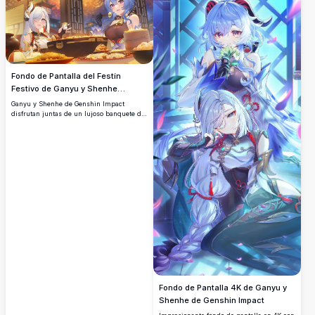
resolución impresionante.
Fondo de Pantalla del Festín
Festivo de Ganyu y Shenhe
Genshin Impact
Ganyu y Shenhe de Genshin Impact
disfrutan juntas de un lujoso banquete de
Año Nuevo Chino, rodeadas de hot pot y
deliciosos platillos, con vibrantes fuegos
artificiales iluminando el cielo nocturno
detrás de ellas.
Fondo de Pantalla 4K de Ganyu y
Shenhe de Genshin Impact