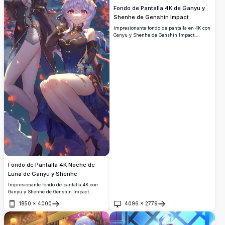
Fondo de Pantalla 4K de Ganyu y
Shenhe de Genshin Impact
Impresionante fondo de pantalla en 4K con
Ganyu y Shenhe de Genshin Impact.
Ambos personajes están representados en
un detallado estilo de arte anime,
mostrando sus elegantes atuendos,
cabello plateado y armas características
ante un dramático cielo de fondo.
Fondo de Pantalla 4K Noche de
Luna de Ganyu y Shenhe
Impresionante fondo de pantalla 4K con
Ganyu y Shenhe de Genshin Impact
vistiendo elegantes trajes de inspiración
1850
×
4000
4096
×
2779
china, posando bajo una resplandeciente
Abrir
Abrir
luna llena rodeada de vívidas hojas de
otoño en una obra de arte de alta