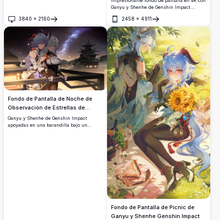
Impresionante fondo de pantalla en 4K con
Ganyu y Shenhe de Genshin Impact.
Ambos personajes están magníficamente
3840
×
2160
2458
×
4911
ilustrados con detalladas armaduras de
Abrir
Abrir
fantasía, cabello plateado-azul ondeante,
rodeados de suaves pétalos en una mística
atmósfera azul.
Fondo de Pantalla de Noche de
Observación de Estrellas de
Ganyu y Shenhe
Ganyu y Shenhe de Genshin Impact
apoyadas en una barandilla bajo un
impresionante cielo nocturno estrellado,
con una pagoda tradicional al fondo. Un
impresionante fondo de pantalla anime en
4K de alta resolución.
Fondo de Pantalla de Picnic de
Ganyu y Shenhe Genshin Impact