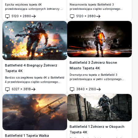
Epicka wojskowa tapeta 4K
Niesamowita tapeta Battlefield 3
przedstawiająca uzbrojonych żołnierzy w
przedstawiająca ciężko uzbrojonego
wyposażeniu taktycznym stojących obok
żołnierza pochłoniętego przez płomienie,
5120
×
2880
5120
×
2880
pojazdu opancerzonego na pustynnym
przebijającego się przez zniszczone
Otwórz
Otwórz
polu bitwy. Samoloty szybują nad
wojną miasto nocą z czołgami,
głowami, podczas gdy eksplozje oświetlają
odrzutowcami i żołnierzami w
dramatyczny krajobraz, tworząc
dramatycznej, wysokiej rozdzielczości
intensywną atmosferę walki idealną dla
scenie filmowej.
entuzjastów gier.
Battlefield 3 Żołnierz Nocne
Battlefield 4 Biegnący Żołnierz
Miasto Tapeta 4K
Tapeta 4K
Dramatyczna tapeta z Battlefield 3
Bardzo szczegółowa tapeta 4K z Battlefield
przedstawiająca w pełni uzbrojonego
4 przedstawiająca ciężko uzbrojonego
żołnierza przechadzającego się przez
żołnierza szarżującego przez
płonący nocny pejzaż miejski. Świecące
6327
×
3818
3840
×
2160
eksplodujące pole bitwy z czołgami i
Otwórz
Otwórz
pomarańczowe płomienie i
ogniem w tle, idealna dla entuzjastów gier.
kinematograficzne oświetlenie tworzą
intensywną atmosferę gamingową w
wysokiej rozdzielczości.
Battlefield 1 Żołnierz w Okopach
Tapeta 4K
Battlefield 1 Tapeta Walka