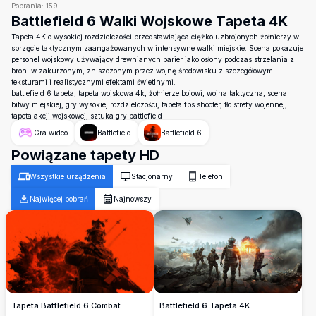
Pobrania:
159
Battlefield 6 Walki Wojskowe Tapeta 4K
Tapeta 4K o wysokiej rozdzielczości przedstawiająca ciężko uzbrojonych żołnierzy w
sprzęcie taktycznym zaangażowanych w intensywne walki miejskie. Scena pokazuje
personel wojskowy używający drewnianych barier jako osłony podczas strzelania z
broni w zakurzonym, zniszczonym przez wojnę środowisku z szczegółowymi
teksturami i realistycznymi efektami świetlnymi.
battlefield 6 tapeta, tapeta wojskowa 4k, żołnierze bojowi, wojna taktyczna, scena
bitwy miejskiej, gry wysokiej rozdzielczości, tapeta fps shooter, tło strefy wojennej,
tapeta akcji wojskowej, sztuka gry battlefield
Gra wideo
Battlefield
Battlefield 6
Powiązane tapety HD
Wszystkie urządzenia
Stacjonarny
Telefon
Najwięcej pobrań
Najnowszy
Battlefield 6 Tapeta 4K
Tapeta Battlefield 6 Combat