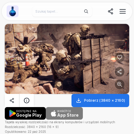
Wallpaper Alchemy
Pobierz
(
3840
×
2160
)
DOSTĘPNE NA
WKRÓTCE
Google Play
App Store
Tapeta wysokiej rozdzielczości na ekrany komputerów i urządzeń mobilnych
Rozdzielczość:
3840
×
2160
(
16
×
9
)
Opublikowano:
22 paź 2025