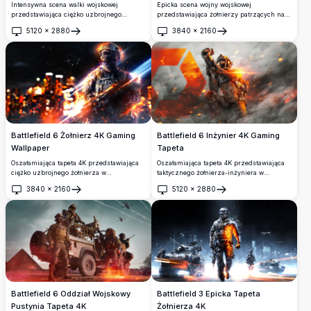
Epicka scena wojny wojskowej
Intensywna scena walki wojskowej
przedstawiająca żołnierzy patrzących na
przedstawiająca ciężko uzbrojnego
zniszczony wojną krajobraz miejski z
żołnierza z wyposażeniem taktycznym na
5120
×
2880
3840
×
2160
eksplozjami, myśliwcami i helikopterami.
tle dramatycznego pomarańczowo-
Otwórz
Otwórz
Ta tapeta wysokiej rozdzielczości uchwyta
czerwonego pola bitwy. Wysokiej
intensywne działania na polu bitwy z
rozdzielczości 4K tapeta gamingowa
oszałamiającymi efektami wizualnymi,
prezentująca wybuchową akcję z
dymem i zniszczeniami na miejskim
sylwetkami samolotów i dynamicznymi
krajobrazie.
efektami świetlnymi idealna dla
miłośników gier.
Battlefield 6 Żołnierz 4K Gaming
Battlefield 6 Inżynier 4K Gaming
Wallpaper
Tapeta
Oszałamiająca tapeta 4K przedstawiająca
Oszałamiająca tapeta 4K przedstawiająca
ciężko uzbrojnego żołnierza w
taktycznego żołnierza-inżyniera w
wyposażeniu taktycznym otoczonego
ekwipunku bojowym z zaawansowanym
3840
×
2160
5120
×
2880
wybuchowymi efektami pola bitwy. Wysoko
sprzętem. Umieszczona na tle
Otwórz
Otwórz
rozdzielcza grafika przedstawia
wybuchowego pola bitwy z dramatycznym
dramatyczne oświetlenie, efekty ognia i
oświetleniem i szczegółami wysokiej
estetykę walki wojskowej idealną dla
rozdzielczości, idealna dla entuzjastów
entuzjastów gier i miłośników akcji.
gier i fanów akcji militarnej.
Battlefield 6 Oddział Wojskowy
Battlefield 3 Epicka Tapeta
Pustynia Tapeta 4K
Żołnierza 4K