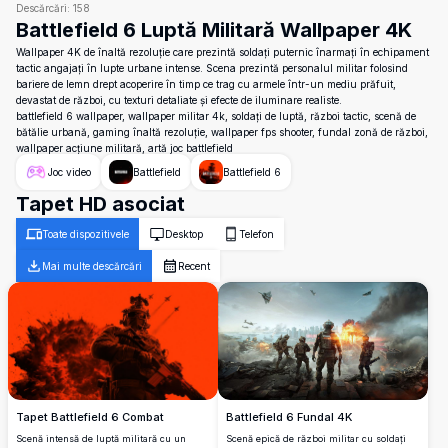
Descărcări:
158
Battlefield 6 Luptă Militară Wallpaper 4K
Wallpaper 4K de înaltă rezoluție care prezintă soldați puternic înarmați în echipament
tactic angajați în lupte urbane intense. Scena prezintă personalul militar folosind
bariere de lemn drept acoperire în timp ce trag cu armele într-un mediu prăfuit,
devastat de război, cu texturi detaliate și efecte de iluminare realiste.
battlefield 6 wallpaper, wallpaper militar 4k, soldați de luptă, război tactic, scenă de
bătălie urbană, gaming înaltă rezoluție, wallpaper fps shooter, fundal zonă de război,
wallpaper acțiune militară, artă joc battlefield
Joc video
Battlefield
Battlefield 6
Tapet HD asociat
Toate dispozitivele
Desktop
Telefon
Mai multe descărcări
Recent
Battlefield 6 Fundal 4K
Tapet Battlefield 6 Combat
Scenă epică de război militar cu soldați
Scenă intensă de luptă militară cu un