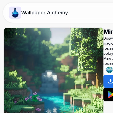
Wallpaper Alchemy
Min
Doświ
magic
rośli
pokry
Minec
rośli