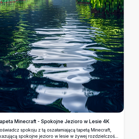
apeta Minecraft - Spokojne Jezioro w Lesie 4K
oświadcz spokoju z tą oszałamiającą tapetą Minecraft,
kazującą spokojne jezioro w lesie w żywej rozdzielczości