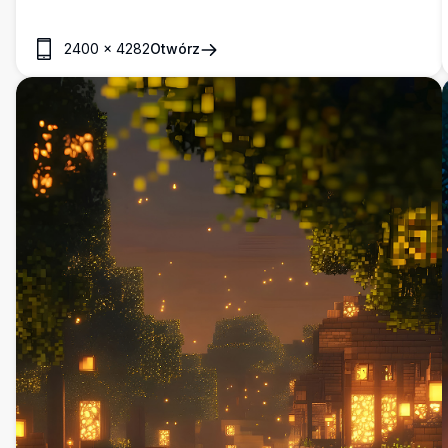
4K o wschodzie słońca. Bujne zielone drzewa i żywa flora
tworzą ramy dla migoczącej wody, odbijając złote światło
2400
×
4282
Otwórz
słoneczne. Idealna dla graczy, ta szczegółowa sceneria
wzbogaca Twój ekran komputerowy lub mobilny swoją
immersyjną, blokową urodą.