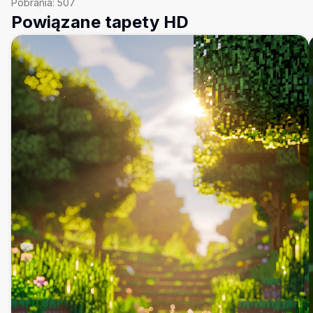
Pobrania:
507
Powiązane tapety HD