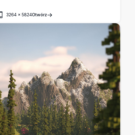
K. Obraz pięknie uchwyca pikselową bujną zieleń i
dbijające się woda, oferując immersyjną wirtualną
3264
×
5824
Otwórz
cieczkę. Dostosowana do urządzeń mobilnych, ta obraz o
ysokiej rozdzielczości ożywia spokojną atmosferę
lokowej dziczy, co sprawia, że jest idealna dla
ntuzjastów Minecraft, którzy chcą wzbogacić interfejs
obilny o uspokajający akcent.