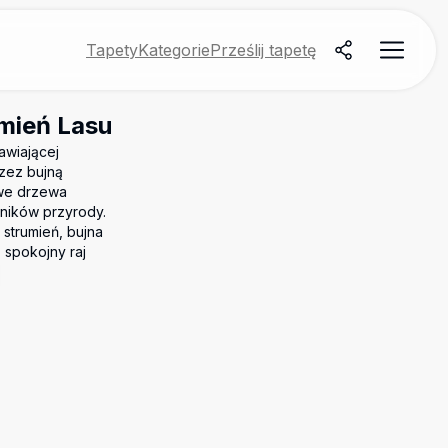
Tapety
Kategorie
Prześlij tapetę
mień Lasu
awiającej
rzez bujną
ywe drzewa
śników przyrody.
strumień, bujna
 spokojny raj