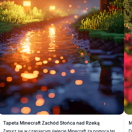
M
Tapeta Minecraft Zachód Słońca nad Rzeką
D
Zanurz się w czarującym świecie Minecraft za pomocą tej