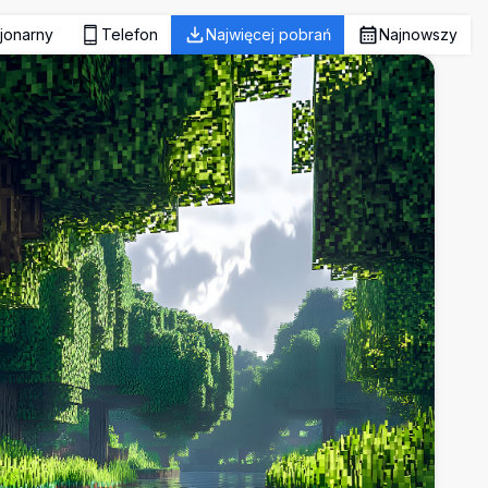
jonarny
Telefon
Najwięcej pobrań
Najnowszy