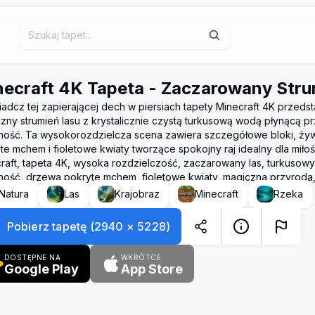
ecraft 4K Tapeta - Zaczarowany Stru
adcz tej zapierającej dech w piersiach tapety Minecraft 4K przedst
zny strumień lasu z krystalicznie czystą turkusową wodą płynącą p
nność. Ta wysokorozdzielcza scena zawiera szczegółowe bloki, ż
te mchem i fioletowe kwiaty tworzące spokojny raj idealny dla miło
raft, tapeta 4K, wysoka rozdzielczość, zaczarowany las, turkusowy 
nność, drzewa pokryte mchem, fioletowe kwiaty, magiczna przyroda,
Natura
Las
Krajobraz
Minecraft
Rzeka
Pobierz tapetę
(
2940
×
5228
)
DOSTĘPNE NA
WKRÓTCE
Google Play
App Store