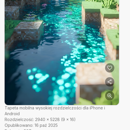
Tapeta mobilna wysokiej rozdzielczości dla iPhone i
Android
Rozdzielczość:
2940
×
5228
(
9
×
16
)
Opublikowano:
16 paź 2025