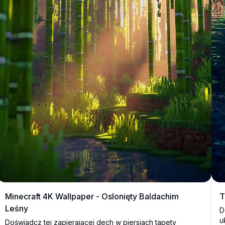
Minecraft 4K Wallpaper - Oslonięty Baldachim
T
Leśny
D
u
Doświadcz tej zapierającej dech w piersiach tapety