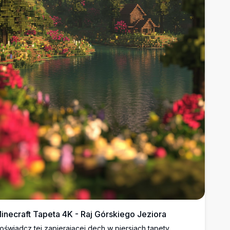
inecraft Tapeta 4K - Raj Górskiego Jeziora
oświadcz tej zapierającej dech w piersiach tapety