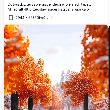
Doświadcz tej zapierającej dech w piersiach tapety
Minecraft 4K przedstawiającej magiczną wioskę o
zachodzie słońca ze świecącymi oknami, unoszącymi się
2944
×
5232
Otwórz
latarniami i spokojnymi odbiciami kanału. To wysokiej
rozdzielczości dzieło sztuki oddaje ciepłą atmosferę
przytulnego wieczoru w pikselowym świecie.