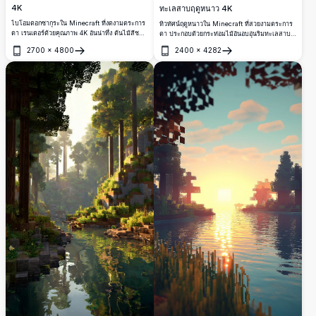
4K
ทะเลสาบฤดูหนาว 4K
ไบโอมดอกซากุระใน Minecraft ที่งดงามตระการ
ทิวทัศน์ฤดูหนาวใน Minecraft ที่สวยงามตระการ
ตา เรนเดอร์ด้วยคุณภาพ 4K อันน่าทึ่ง ต้นไม้สีชมพู
ตา ประกอบด้วยกระท่อมไม้อันอบอุ่นริมทะเลสาบ
อ่อนเรียงรายตามทางริมแม่น้ำที่สงบเงียบ ล้อมรอบ
อันสงบเงียบ ล้อมรอบด้วยต้นสนที่ปกคลุมด้วยหิมะ
2700
×
4800
2400
×
4282
ด้วยดอกไม้หลากสีสันและแสงแดดอบอุ่น สร้างภูมิ
และภูเขาสูงตระหง่าน ในความละเอียด 4K อันน่า
เปิด
เปิด
ทัศน์พิกเซลอาร์ตอันมหัศจรรย์
ทึ่ง