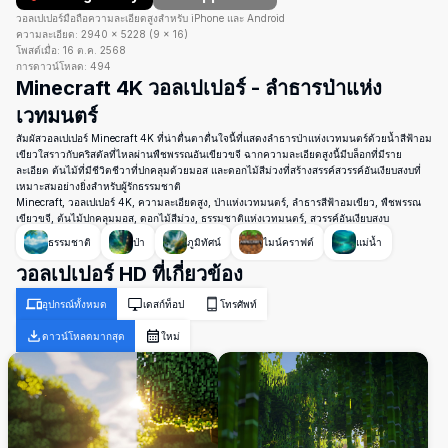
วอลเปเปอร์มือถือความละเอียดสูงสำหรับ iPhone และ Android
ความละเอียด:
2940
×
5228
(
9
×
16
)
โพสต์เมื่อ:
16 ต.ค. 2568
การดาวน์โหลด:
494
Minecraft 4K วอลเปเปอร์ - ลำธารป่าแห่ง
เวทมนตร์
สัมผัสวอลเปเปอร์ Minecraft 4K ที่น่าตื่นตาตื่นใจนี้ที่แสดงลำธารป่าแห่งเวทมนตร์ด้วยน้ำสีฟ้าอม
เขียวใสราวกับคริสตัลที่ไหลผ่านพืชพรรณอันเขียวขจี ฉากความละเอียดสูงนี้มีบล็อกที่มีราย
ละเอียด ต้นไม้ที่มีชีวิตชีวาที่ปกคลุมด้วยมอส และดอกไม้สีม่วงที่สร้างสรรค์สวรรค์อันเงียบสงบที่
เหมาะสมอย่างยิ่งสำหรับผู้รักธรรมชาติ
Minecraft, วอลเปเปอร์ 4K, ความละเอียดสูง, ป่าแห่งเวทมนตร์, ลำธารสีฟ้าอมเขียว, พืชพรรณ
เขียวขจี, ต้นไม้ปกคลุมมอส, ดอกไม้สีม่วง, ธรรมชาติแห่งเวทมนตร์, สวรรค์อันเงียบสงบ
ธรรมชาติ
ป่า
ภูมิทัศน์
ไมน์คราฟต์
แม่น้ำ
วอลเปเปอร์ HD ที่เกี่ยวข้อง
อุปกรณ์ทั้งหมด
เดสก์ท็อป
โทรศัพท์
ดาวน์โหลดมากสุด
ใหม่