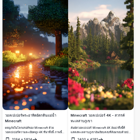
เสนอบรรยากาศที่เงียบสงบของป่าทึบแบบบล็อคที่มี
ชีวิต เหมาะสำหรับผู้ที่ชื่นชอบ Minecraft ที่
ต้องการปรับปรุงการใช้งานบนมือถือของพวกเขา
ด้วยการสัมผัสแบบสงบ
Minecraft วอลเปเปอร์ 4K - สวรรค์
วอลเปเปอร์พระอาทิตย์ตกดินแม่น้ำ
ทะเลสาบภูเขา
Minecraft
สัมผัสวอลเปเปอร์ Minecraft 4K อันน่าทึ่งนี้ที่
ผจญภัยในโลกเสน่ห์ของ Minecraft ด้วย
แสดงทะเลสาบภูเขาอันเงียบสงบที่ล้อมรอบด้วยป่า
วอลเปเปอร์ความละเอียดสูง 4K ที่น่าทึ่งนี้ ภาพนี้
ไผ่เขียวชอุ่มและยอดเขาสูงตระหง่าน ฉากความ
แสดงแม่น้ำแบบพิกเซลสะท้อนแสงอุ่นจาก
3264
×
5824
2400
×
4282