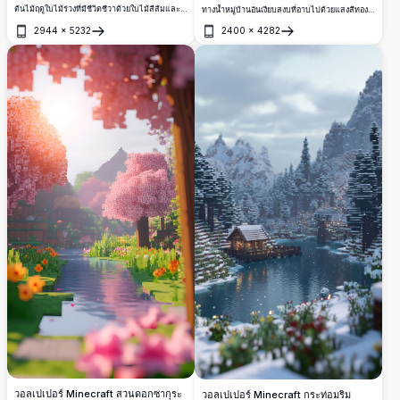
ต้นไม้ฤดูใบไม้ร่วงที่มีชีวิตชีวาด้วยใบไม้สีส้มและ
ทางน้ำหมู่บ้านอันเงียบสงบที่อาบไปด้วยแสงสีทอง
แดงเปลวไฟตามแม่น้ำอันเงียบสงบ ภูมิทัศน์ที่
ของพระอาทิตย์ตก ฉากความละเอียดสูงนี้มี
2944
×
5232
2400
×
4282
ปกคลุมด้วยหิมะสร้างฉากการเปลี่ยนผ่านฤดูกาลอัน
โครงสร้างไม้ โคมไฟที่เปล่งประกาย และการ
เปิด
เปิด
มหัศจรรย์ด้วยใบไม้ร่วงที่กระจัดกระจายลอยอยู่บน
สะท้อนของน้ำใสเหมือนคริสตัล สร้างการผสม
น้ำใสเหมือนคริสตัล
ผสานที่สมบูรณ์แบบของความอบอุ่นและความเงียบ
สงบในโลกแห่งบล็อก
วอลเปเปอร์ Minecraft สวนดอกซากุระ
วอลเปเปอร์ Minecraft กระท่อมริม