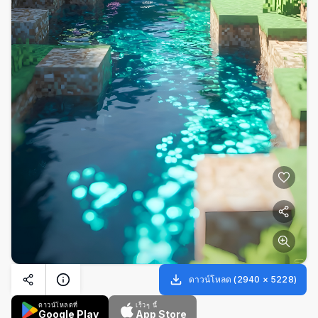
ดาวน์โหลด
(
2940
×
5228
)
ดาวน์โหลดที่
เร็วๆ นี้
Google Play
App Store