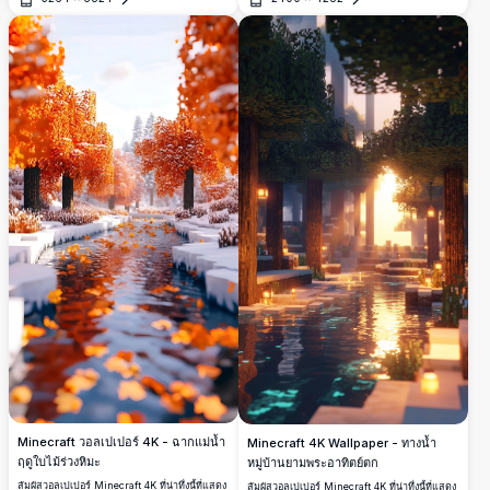
ละเอียดสูงนี้มีดอกไม้สีสดใส น้ำที่สงบเงียบ และ
พระอาทิตย์ตกดิน จับความสง่างามของภูมิทัศน์
เปิด
เปิด
บ้านไม้ที่มีเสน่ห์ซึ่งตั้งอยู่ในอ้อมกอดของธรรมชาติ
เสมือนสงบ ออกแบบมาเพื่อคนรักเกมและแฟนๆ
Minecraft ฉากตั้งอยู่ท่ามกลางต้นไม้แบบบล็อก
และน้ำระยิบระยับ สร้างสถานที่หลบหนีในดิจิตอล
ที่ลงตัว ปรับโฉมหน้าจอของคุณด้วยงานศิลปะธีม
Minecraft ที่สวยงามและสงบสุขนี้
Minecraft วอลเปเปอร์ 4K - ฉากแม่น้ำ
Minecraft 4K Wallpaper - ทางน้ำ
ฤดูใบไม้ร่วงหิมะ
หมู่บ้านยามพระอาทิตย์ตก
สัมผัสวอลเปเปอร์ Minecraft 4K ที่น่าทึ่งนี้ที่แสดง
สัมผัสวอลเปเปอร์ Minecraft 4K ที่น่าทึ่งนี้ที่แสดง