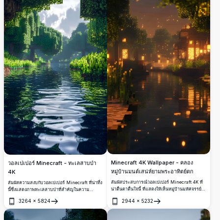
Minecraft 4K Wallpaper - คลอง
วอลเปเปอร์ Minecraft - ทะเลสาบป่า
หมู่บ้านมนต์เสน่ห์ยามพระอาทิตย์ตก
4K
สัมผัสประสบการณ์วอลเปเปอร์ Minecraft 4K ที่
สัมผัสความสงบกับวอลเปเปอร์ Minecraft ที่น่าทึ่ง
น่าตื่นตาตื่นใจนี้ ที่แสดงให้เห็นหมู่บ้านมหัศจรรย์ใน
นี้ซึ่งแสดงภาพทะเลสาบป่าที่สำคัญในความ
ยามพระอาทิตย์ตก พร้อมด้วยหน้าต่างเรืองแสง
ละเอียด 4K ประทับใจ ภาพนี้จับภาพพิกเซลของ
3264
×
5824
2944
×
5232
โคมไฟลอยน้ำ และการสะท้อนที่เงียบสงบของคลอง
ต้นไม้ที่เขียวขจีและน้ำที่สะท้อนอย่างสวยงาม มอบ
เปิด
เปิด
งานศิลปะความละเอียดสูงนี้จับภาพบรรยากาศ
การหลบหนีแบบเวอร์ชวลที่ดีเยี่ยม ออกแบบมา
อบอุ่นของค่ำคืนที่แสนผ่อนคลายในโลกพิกเซล
สำหรับอุปกรณ์เคลื่อนที่ ภาพความละเอียดสูงนี้นำ