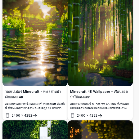
วอลเปเปอร์ Minecraft - ทะเลสาบป่า
Minecraft 4K Wallpaper - เรือนยอด
เงียบสงบ 4K
ป่าใต้แสงแดด
สัมผัสประสบการณ์วอลเปเปอร์ Minecraft ที่น่าทึ่ง
สัมผัสวอลเปเปอร์ Minecraft 4K อันน่าทึ่งที่แสดง
นี้ ซึ่งมีทะเลสาบป่าความละเอียดสูง 4K ยามเช้า
แสงแดดสีทองส่องผ่านเรือนยอดป่าเขียวขจี ภาพ
ต้นไม้เขียวขจีและพืชนานาพรรณล้อมรอบน้ำที่เป็น
ความละเอียดสูงจับภาพปฏิสัมพันธ์อันมหัศจรรย์
2400
×
4282
2400
×
4282
ประกาย สะท้อนแสงอาทิตย์สีทอง สมบูรณ์แบบ
ระหว่างแสงสว่างและเงาในหมู่ต้นไม้สูงใหญ่ สร้าง
เปิด
เปิด
สำหรับนักเล่นเกม ภูมิทัศน์ที่มีรายละเอียดนี้ช่วย
บรรยากาศป่าไผ่ที่เงียบสงบและดื่มด่ำ
เพิ่มหน้าจอเดสก์ท็อปหรือมือถือของคุณด้วยเสน่ห์ที่
ดึงดูดใจ มาพร้อมความเป็นบล็อกที่เป็นเอกลักษณ์