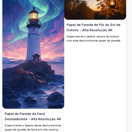
fantasia onírico.
Papel de Parede de Pôr do Sol de
Outono - Alta Resolução 4K
Experimente a beleza serena do outono
com este deslumbrante papel de parede
em alta resolução 4K. Uma lanterna quente
pendurada em um galho adornado com
folhas de outono vibrantes, em contraste
com um céu de pôr do sol tranquilo.
Perfeito para adicionar um toque de
charme sazonal à sua tela.
Papel de Parede de Farol
Deslumbrante - Alta Resolução 4K
Experimente a beleza deste deslumbrante
papel de parede de farol em alta resolução