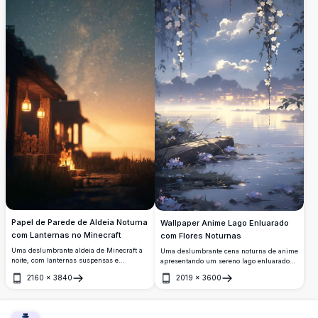
Papel de Parede de Aldeia Noturna
Wallpaper Anime Lago Enluarado
com Lanternas no Minecraft
com Flores Noturnas
Uma deslumbrante aldeia de Minecraft à
Uma deslumbrante cena noturna de anime
noite, com lanternas suspensas e
apresentando um sereno lago enluarado
aconchegantes, uma fogueira brilhante e
rodeado por flores brancas pendentes,
2160
×
3840
2019
×
3600
um céu estrelado incrível com a Via
luzes distantes brilhantes e nuvens
Abrir
Abrir
Láctea. Papel de parede 4K perfeito para
ondulantes. Wallpaper perfeito em 4K que
fãs de Minecraft.
une fantasia e tranquilidade com detalhes
impressionantes.