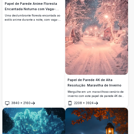
estética cativante inspirada na natureza.
Papel de Parede Anime Floresta
Encantada Noturna com Vaga-
lumes
Uma deslumbrante floresta encantada ao
estilo anime durante a noite, com vaga-
lumes brilhantes, flores silvestres roxas
místicas e uma luz dourada e quente
atravessando árvores nebulosas e
imponentes, criando uma atmosfera
mágica e serena.
Papel de Parede 4K de Alta
Resolução: Maravilha de Inverno
Mergulhe em um maravilhoso cenário de
inverno com este papel de parede 4K de
alta resolução. A imagem retrata uma
3840
×
2160
2208
×
3924
pitoresca cena de vila nevada com árvores
Abrir
Abrir
carregadas de neve e luzes cintilantes,
criando uma atmosfera mágica. A rua
pacífica e iluminada, ladeada por casas
encantadoras, acrescenta calor ao
ambiente frio do inverno, sendo perfeita
para aqueles que buscam um fundo
acolhedor e festivo. Ideal para uso em