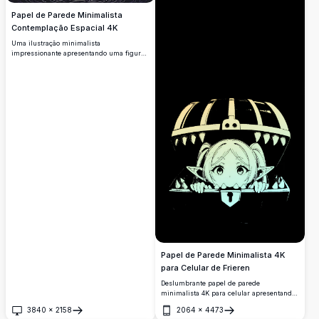
Papel de Parede Minimalista
Contemplação Espacial 4K
Uma ilustração minimalista
impressionante apresentando uma figura
em silhueta contemplando corpos
celestes, incluindo planetas com linhas
detalhadas e um planeta com anéis
semelhante a Saturno. Ambientado contra
um cosmos estrelado com círculos
concêntricos fluidos, esta obra de arte
captura a profunda sensação de admiração
cósmica e contemplação solitária no
espaço profundo.
Papel de Parede Minimalista 4K
para Celular de Frieren
Deslumbrante papel de parede
minimalista 4K para celular apresentando
Frieren de Beyond Journey's End
3840
×
2158
2064
×
4473
espiando através de um baú mímico
Abrir
Abrir