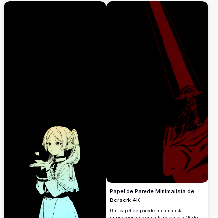
ameaçador. A arte em alta resolução
mostra a maga elfa em um estilo
monocromático marcante com detalhes
dourados, capturando um momento tenso
e divertido com o infame monstro baú do
tesouro.
Papel de Parede Minimalista de
Berserk 4K
Um papel de parede minimalista
impressionante em alta resolução 4K do