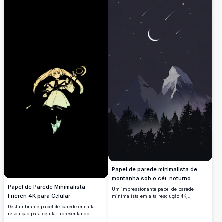
definição.
Papel de parede minimalista de
montanha sob o céu noturno
Papel de Parede Minimalista
Um impressionante papel de parede
Frieren 4K para Celular
minimalista em alta resolução 4K,
apresentando um céu noturno sereno com
Deslumbrante papel de parede em alta
uma lua crescente e estrelas cadentes. No
resolução para celular apresentando
primeiro plano, exibe-se uma majestosa
Frieren de Beyond Journey's End em um