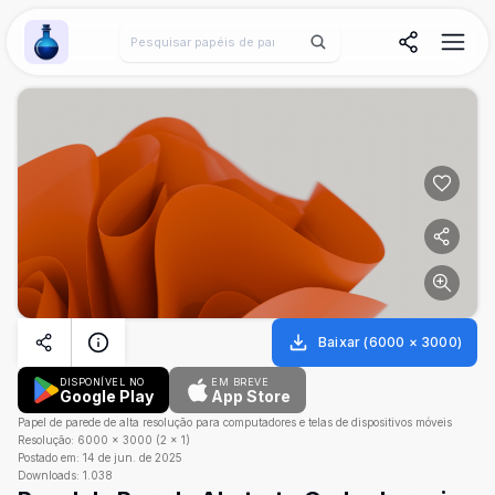
Wallpaper Alchemy
Baixar
(
6000
×
3000
)
DISPONÍVEL NO
EM BREVE
Google Play
App Store
Papel de parede de alta resolução para computadores e telas de dispositivos móveis
Resolução:
6000
×
3000
(
2
×
1
)
Postado em:
14 de jun. de 2025
Downloads:
1.038