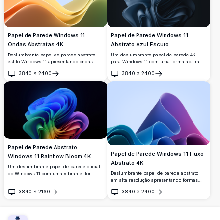
Papel de Parede Windows 11
Papel de Parede Windows 11
Ondas Abstratas 4K
Abstrato Azul Escuro
Deslumbrante papel de parede abstrato
Um deslumbrante papel de parede 4K
estilo Windows 11 apresentando ondas
para Windows 11 com uma forma abstrata
fluidas em gradientes vibrantes de
fluida semelhante a uma rosa em tons de
3840
×
2400
3840
×
2400
laranja, amarelo e verde sobre um suave
azul marinho profundo. Curvas suaves e
Abrir
Abrir
fundo azul. Perfeito papel de parede de
em camadas emergem dramaticamente
alta resolução com elementos de design
contra um fundo escuro, criando um
moderno e suave que capturam a essência
elegante efeito escultural 3D.
da estética digital contemporânea.
Papel de Parede Abstrato
Papel de Parede Windows 11 Fluxo
Windows 11 Rainbow Bloom 4K
Abstrato 4K
Um deslumbrante papel de parede oficial
Deslumbrante papel de parede abstrato
do Windows 11 com uma vibrante flor
em alta resolução apresentando formas
abstrata 3D com camadas de arco-íris
geométricas fluidas em gradientes
fluidas que transitam do azul ao verde,
3840
×
2160
3840
×
2400
vibrantes de azul, roxo e turquesa.
amarelo, vermelho e roxo sobre um fundo
Abrir
Abrir
Perfeito para personalização da área de
escuro e profundo.
trabalho Windows 11 com curvas suaves e
elementos de design modernos que criam