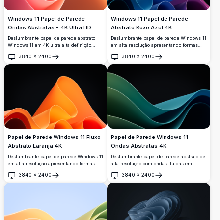
Windows 11 Papel de Parede
Windows 11 Papel de Parede
Ondas Abstratas - 4K Ultra HD
Abstrato Roxo Azul 4K
Fundo Desktop Gradiente Laranja
Deslumbrante papel de parede abstrato
Deslumbrante papel de parede Windows 11
Rosa
Windows 11 em 4K ultra alta definição
em alta resolução apresentando formas
apresentando ondas fluidas suaves em
abstratas fluidas em gradientes vibrantes
3840
×
2400
3840
×
2400
gradientes vibrantes laranja e rosa contra
roxo, azul e turquesa contra um fundo
Abrir
Abrir
um céu azul suave. Fundo de desktop
escuro. Perfeito para personalização
moderno perfeito para monitores
moderna de desktop com curvas suaves e
widescreen e displays contemporâneos.
apelo visual premium.
Papel de Parede Windows 11 Fluxo
Papel de Parede Windows 11
Abstrato Laranja 4K
Ondas Abstratas 4K
Deslumbrante papel de parede Windows 11
Deslumbrante papel de parede abstrato de
em alta resolução apresentando formas
alta resolução com ondas fluidas em
abstratas fluidas vibrantes em laranja e
elegantes gradientes verde-azulados
3840
×
2400
3840
×
2400
amarelo contra um fundo preto profundo.
contra um fundo escuro. Perfeito para
Abrir
Abrir
Design minimalista moderno com curvas
configurações de desktop modernas com
suaves e gradientes cria uma experiência
curvas suaves e dinâmicas que criam
de desktop elegante perfeita para
profundidade visual e apelo
configurações contemporâneas.
contemporâneo.