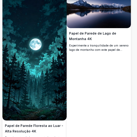
silvestres, um vale sereno com luzes de
vilarejo cintilantes e montanhas
imponentes sob um céu estrelado com
tons roxos. Perfeito para amantes da
natureza e entusiastas de arte que
buscam uma obra de arte digital
impressionante e de alta qualidade para
papéis de parede ou impressões.
Papel de Parede de Lago de
Montanha 4K
Experimente a tranquilidade de um sereno
lago de montanha com este papel de
parede 4K de alta resolução. Picos
cobertos de neve se refletem em águas
calmas, criando uma cena deslumbrante
perfeita para fundos de tela de
computador ou celular, oferecendo uma
escapada pacífica para a beleza da
natureza.
Papel de Parede Floresta ao Luar -
Alta Resolução 4K