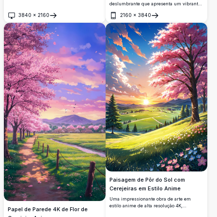
deslumbrante que apresenta um vibrante
pôr do sol na floresta em 4K. Um rio
3840
×
2160
2160
×
3840
sereno reflete o céu laranja e rosa
Abrir
Abrir
flamejante, enquadrado por exuberantes
árvores perenes. Pássaros voam acima,
adicionando vida a esta obra-prima de alta
resolução. Perfeito para melhorar sua tela
de desktop ou móvel com suas cores
detalhadas e vívidas e atmosfera tranquila.
Paisagem de Pôr do Sol com
Cerejeiras em Estilo Anime
Uma impressionante obra de arte em
estilo anime de alta resolução 4K,
Papel de Parede 4K de Flor de
apresentando uma vibrante árvore de