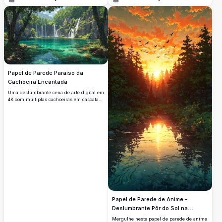
roxas contra um céu crepuscular. Perfeito
Abrir
Abrir
para adicionar um toque de tranquilidade
e elegância à sua tela de desktop ou
móvel.
Papel de Parede Paraíso da
Cachoeira Encantada
Uma deslumbrante cena de arte digital em
4K com múltiplas cachoeiras em cascata
despejando em um lago turquesa
cristalino, cercado por árvores antigas
exuberantes e penhascos acidentados,
evocando um paraíso natural sereno e
intocado.
Papel de Parede de Anime -
Deslumbrante Pôr do Sol na
Floresta em 4K
Mergulhe neste papel de parede de anime