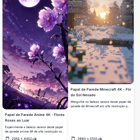
Papel de Parede Minecraft 4K - Pôr
do Sol Nevado
Mergulhe na beleza serena deste papel de
parede de Minecraft em alta resolução que
apresenta um pôr do sol nevado. Flocos de
Papel de Parede Anime 4K - Flores
neve caem suavemente entre árvores
pixeladas, criando uma cena tranquila e
Roxas ao Luar
encantadora, perfeita para o dispositivo de
Experimente a beleza serena deste papel
qualquer entusiasta de Minecraft.
de parede anime 4K de alta resolução com
uma lua cheia iluminando vibrantes flores
2055
×
4452
2880
×
5120