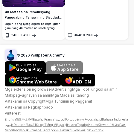
4K Mataas na Resolusyong
Panggabing Tanawin ng Siyudad
na Wallpaper: Lilang Kalangitan
Baguhin ang iyong digital na kapaligiran
gamit ang 4K mataas na resolusyong
panggabing tanawin ng siyudad na
2400
×
4266
3648
×
2160
wallpaper na ito, na nagtatampok ng
Buksan
Buksan
kamangha-manghang tanawin ng
maringal na mga skyscraper sa ilalim ng
kahali-halinang, bituin-gabi na lilang
kalangitan. Ang mga nagniningning na
©
2026
Wallpaper Alchemy
repleksyon sa tubig ay nagpapaganda ng
pangarap na urbanong atmospera,
KUNIN ITO SA
MALAPIT NA
perpekto para sa mga humahanga sa
Google Play
App Store
modernong mga tanawin ng siyudad. Ang
kahali-halinang tanawin na ito, na kilala sa
Magagamit sa
GET THE
kanyang masaganang lilang tono, ay
Chrome Web Store
ADD-ON
nagbibigay ng elegante at payapang
ambience, angkop para sa anumang
Mga extension ng browser
Advertising
Mga Tool
Tungkol sa amin
screen ng aparato. Maranasan ang
Makipag-ugnayan sa amin
Mga Madalas Itanong
kagandahan at katahimikan ng mga
urbanong gabi sa tuwing titingin ka sa
Patakaran sa Copyright
Mga Tuntunin ng Paggamit
iyong screen.
Patakaran sa Pagkapribado
Pinterest
English
简体中文
हिन्दी
Español
Français
العربية
Português
বাংলা
Русский
اردو
Bahasa Indonesia
فارسی
Deutsch
日本語
Türkçe
Tiếng Việt
தமிழ்
Italiano
Tagalog
Hausa
Kiswahili
한국어
ไทย
Nederlands
Polski
Română
Български
Ελληνικά
Svenska
Српски
עברית