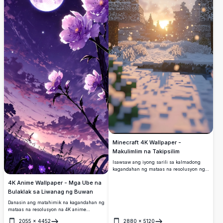
malinaw na detalye at nakakaakit na
istilong sining. Ideal para sa mga
tagahanga ng anime aesthetic at disenyo
na inspirasyon ng kalikasan.
Minecraft 4K Wallpaper -
Makulimlim na Takipsilim
Isawsaw ang iyong sarili sa kalmadong
kagandahan ng mataas na resolusyon ng
Minecraft wallpaper na ito na tampok ang
4K Anime Wallpaper - Mga Ube na
makulimlim na takipsilim. Ang mga
niyebe ay marahang nahuhulog sa mga
Bulaklak sa Liwanag ng Buwan
puno na pixelated, lumilikha ng tahimik at
Danasin ang matahimik na kagandahan ng
kaakit-akit na eksena na sakto para sa
mataas na resolusyon na 4K anime
anumang Minecraft enthusiast's device.
wallpaper na ito na may tampok na buong
2055
×
4452
2880
×
5120