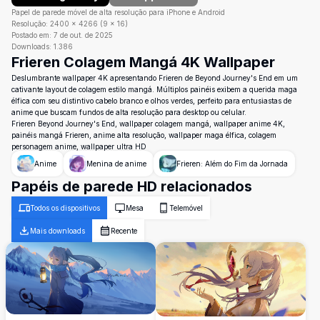
Papel de parede móvel de alta resolução para iPhone e Android
Resolução:
2400
×
4266
(
9
×
16
)
Postado em:
7 de out. de 2025
Downloads:
1.386
Frieren Colagem Mangá 4K Wallpaper
Deslumbrante wallpaper 4K apresentando Frieren de Beyond Journey's End em um
cativante layout de colagem estilo mangá. Múltiplos painéis exibem a querida maga
élfica com seu distintivo cabelo branco e olhos verdes, perfeito para entusiastas de
anime que buscam fundos de alta resolução para desktop ou celular.
Frieren Beyond Journey's End, wallpaper colagem mangá, wallpaper anime 4K,
painéis mangá Frieren, anime alta resolução, wallpaper maga élfica, colagem
personagem anime, wallpaper ultra HD
Anime
Menina de anime
Frieren: Além do Fim da Jornada
Papéis de parede HD relacionados
Todos os dispositivos
Mesa
Telemóvel
Mais downloads
Recente