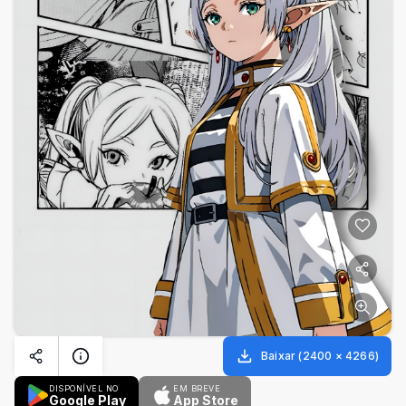
Baixar
(
2400
×
4266
)
DISPONÍVEL NO
EM BREVE
Google Play
App Store