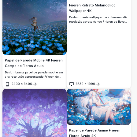
Frieren Retrato Melancólico
Wallpaper 4K
Deslumbrante wallpaper de anime em alta
resolução apresentando Frieren de Beyond
Journey's End em um humor
contemplativo. Este retrato artístico mostra
a amada maga élfica com seus
característicos olhos verdes e cabelo
prateado contra um fundo atmosférico
melancólico, perfeito para personalização
da área de trabalho.
Papel de Parede Mobile 4K Frieren
Campo de Flores Azuis
Deslumbrante papel de parede mobile em
alta resolução apresentando Frieren de
Beyond Journey's End em um encantador
2400
×
3406
3539
×
1990
campo de flores azuis brilhantes sob um
Abrir
Abrir
céu noturno estrelado. A Via Láctea
ilumina a cena, criando uma atmosfera
mágica e serena perfeita para entusiastas
de anime em busca de paisagens
fantásticas de tirar o fôlego.
Papel de Parede Anime Frieren
Flores Azuis 4K